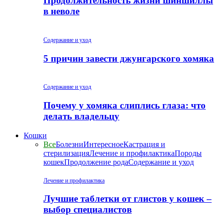
Продолжительность жизни шиншиллы
в неволе
Содержание и уход
5 причин завести джунгарского хомяка
Содержание и уход
Почему у хомяка слиплись глаза: что
делать владельцу
Кошки
Все
Болезни
Интересное
Кастрация и
стерилизация
Лечение и профилактика
Породы
кошек
Продолжение рода
Содержание и уход
Лечение и профилактика
Лучшие таблетки от глистов у кошек –
выбор специалистов