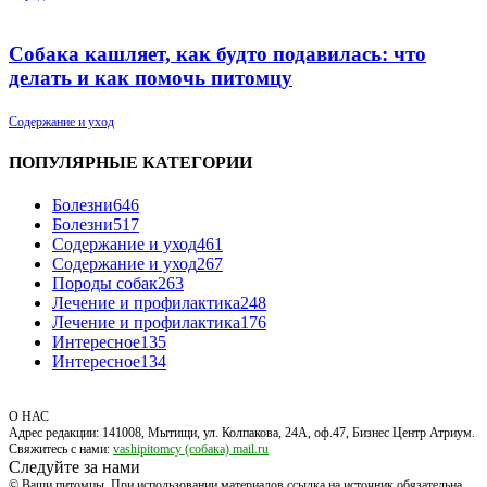
Собака кашляет, как будто подавилась: что
делать и как помочь питомцу
Содержание и уход
ПОПУЛЯРНЫЕ КАТЕГОРИИ
Болезни
646
Болезни
517
Содержание и уход
461
Содержание и уход
267
Породы собак
263
Лечение и профилактика
248
Лечение и профилактика
176
Интересное
135
Интересное
134
О НАС
Адрес редакции: 141008, Мытищи, ул. Колпакова, 24А, оф.47, Бизнес Центр Атриум.
Свяжитесь с нами:
vashipitomcy (собака) mail.ru
Следуйте за нами
© Ваши питомцы. При использовании материалов ссылка на источник обязательна.