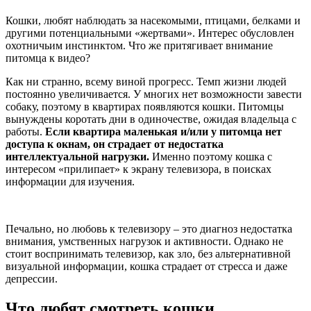
Кошки, любят наблюдать за насекомыми, птицами, белками и
другими потенциальными «жертвами». Интерес обусловлен
охотничьим инстинктом. Что же притягивает внимание
питомца к видео?
Как ни странно, всему виной прогресс. Темп жизни людей
постоянно увеличивается. У многих нет возможности завести
собаку, поэтому в квартирах появляются кошки. Питомцы
вынуждены коротать дни в одиночестве, ожидая владельца с
работы.
Если квартира маленькая и/или у питомца нет
доступа к окнам, он страдает от недостатка
интеллектуальной нагрузки.
Именно поэтому кошка с
интересом «прилипает» к экрану телевизора, в поисках
информации для изучения.
Печально, но любовь к телевизору – это диагноз недостатка
внимания, умственных нагрузок и активности. Однако не
стоит воспринимать телевизор, как зло, без альтернативной
визуальной информации, кошка страдает от стресса и даже
депрессии.
Что любят смотреть кошки