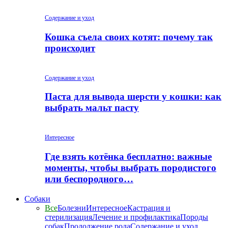
Содержание и уход
Кошка съела своих котят: почему так
происходит
Содержание и уход
Паста для вывода шерсти у кошки: как
выбрать мальт пасту
Интересное
Где взять котёнка бесплатно: важные
моменты, чтобы выбрать породистого
или беспородного…
Собаки
Все
Болезни
Интересное
Кастрация и
стерилизация
Лечение и профилактика
Породы
собак
Продолжение рода
Содержание и уход