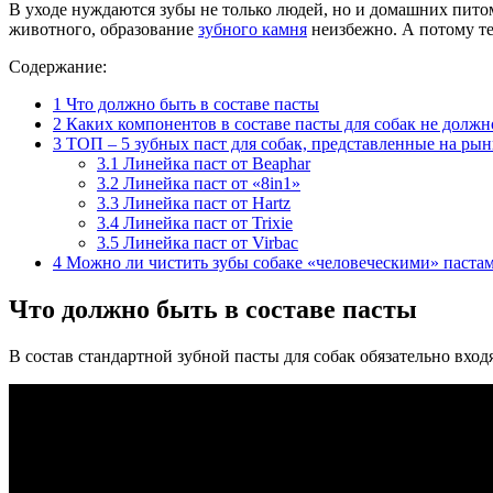
В уходе нуждаются зубы не только людей, но и домашних питом
животного, образование
зубного камня
неизбежно. А потому тем
Содержание:
1
Что должно быть в составе пасты
2
Каких компонентов в составе пасты для собак не должн
3
ТОП – 5 зубных паст для собак, представленные на рын
3.1
Линейка паст от Beaphar
3.2
Линейка паст от «8in1»
3.3
Линейка паст от Hartz
3.4
Линейка паст от Trixie
3.5
Линейка паст от Virbac
4
Можно ли чистить зубы собаке «человеческими» паста
Что должно быть в составе пасты
В состав стандартной зубной пасты для собак обязательно вхо