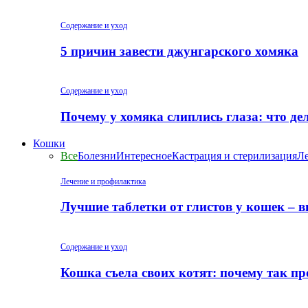
Содержание и уход
5 причин завести джунгарского хомяка
Содержание и уход
Почему у хомяка слиплись глаза: что де
Кошки
Все
Болезни
Интересное
Кастрация и стерилизация
Ле
Лечение и профилактика
Лучшие таблетки от глистов у кошек – 
Содержание и уход
Кошка съела своих котят: почему так пр