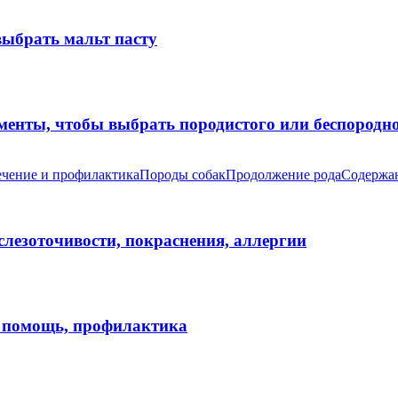
выбрать мальт пасту
оменты, чтобы выбрать породистого или беспород
чение и профилактика
Породы собак
Продолжение рода
Содержан
 слезоточивости, покраснения, аллергии
я помощь, профилактика