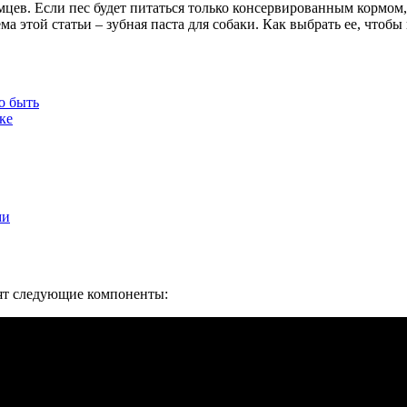
цев. Если пес будет питаться только консервированным кормом, 
а этой статьи – зубная паста для собаки. Как выбрать ее, чтоб
о быть
ке
ми
дят следующие компоненты: