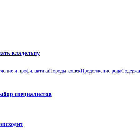
лать владельцу
чение и профилактика
Породы кошек
Продолжение рода
Содержа
выбор специалистов
оисходит