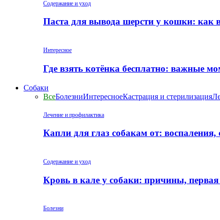
Содержание и уход
Паста для вывода шерсти у кошки: как 
Интересное
Где взять котёнка бесплатно: важные м
Собаки
Все
Болезни
Интересное
Кастрация и стерилизация
Ле
Лечение и профилактика
Капли для глаз собакам от: воспаления,
Содержание и уход
Кровь в кале у собаки: причины, перва
Болезни