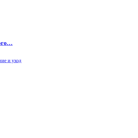
ного…
ие и уход