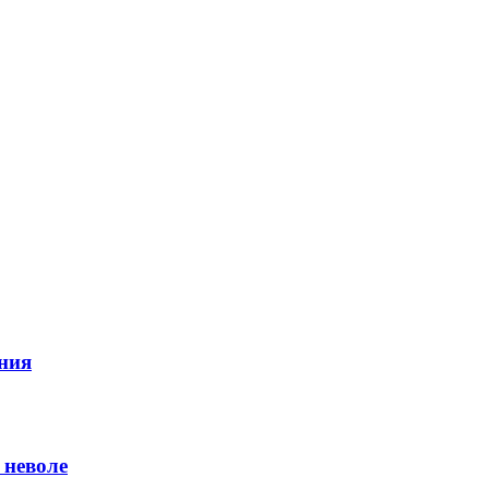
ния
 неволе