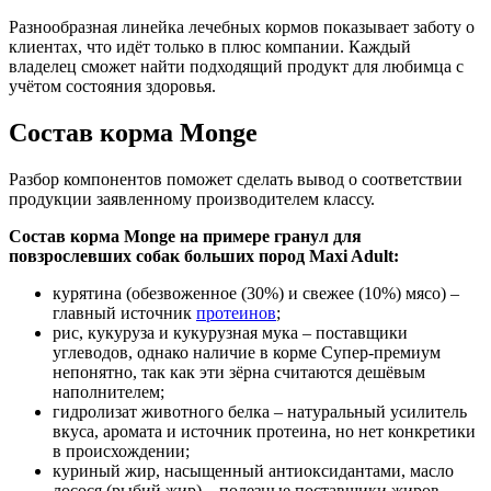
Разнообразная линейка лечебных кормов показывает заботу о
клиентах, что идёт только в плюс компании. Каждый
владелец сможет найти подходящий продукт для любимца с
учётом состояния здоровья.
Состав корма Monge
Разбор компонентов поможет сделать вывод о соответствии
продукции заявленному производителем классу.
Состав корма Monge на примере гранул для
повзрослевших собак больших пород Maxi Adult:
курятина (обезвоженное (30%) и свежее (10%) мясо) –
главный источник
протеинов
;
рис, кукуруза и кукурузная мука – поставщики
углеводов, однако наличие в корме Супер-премиум
непонятно, так как эти зёрна считаются дешёвым
наполнителем;
гидролизат животного белка – натуральный усилитель
вкуса, аромата и источник протеина, но нет конкретики
в происхождении;
куриный жир, насыщенный антиоксидантами, масло
лосося (рыбий жир) – полезные поставщики жиров,