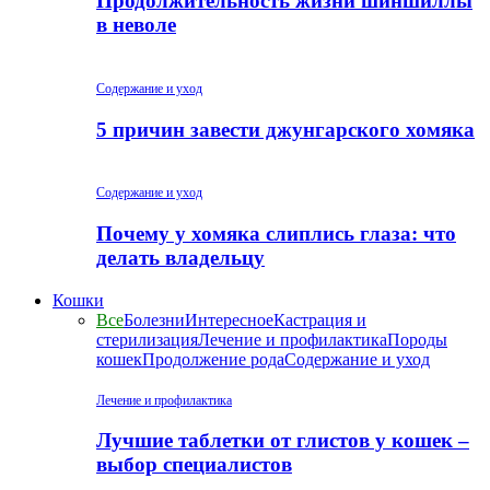
Продолжительность жизни шиншиллы
в неволе
Содержание и уход
5 причин завести джунгарского хомяка
Содержание и уход
Почему у хомяка слиплись глаза: что
делать владельцу
Кошки
Все
Болезни
Интересное
Кастрация и
стерилизация
Лечение и профилактика
Породы
кошек
Продолжение рода
Содержание и уход
Лечение и профилактика
Лучшие таблетки от глистов у кошек –
выбор специалистов