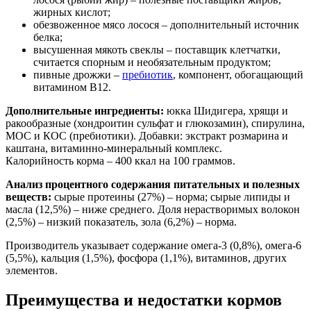
жирных кислот;
обезвоженное мясо лосося – дополнительный источник
белка;
высушенная мякоть свеклы – поставщик клетчатки,
считается спорным и необязательным продуктом;
пивные дрожжи –
пребиотик
, компонент, обогащающий
витамином B12.
Дополнительные ингредиенты:
юкка Шидигера, хрящи и
ракообразные (хондроитин сульфат и глюкозамин), спирулина,
МОС и КОС (пребиотики). Добавки: экстракт розмарина и
каштана, витаминно-минеральный комплекс.
Калорийность корма – 400 ккал на 100 граммов.
Анализ процентного содержания питательных и полезных
веществ:
сырые протеины (27%) – норма; сырые липиды и
масла (12,5%) – ниже среднего. Доля нерастворимых волокон
(2,5%) – низкий показатель, зола (6,2%) – норма.
Производитель указывает содержание омега-3 (0,8%), омега-6
(5,5%), кальция (1,5%), фосфора (1,1%), витаминов, других
элементов.
Преимущества и недостатки кормов