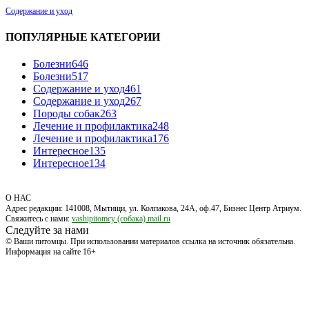
Содержание и уход
ПОПУЛЯРНЫЕ КАТЕГОРИИ
Болезни
646
Болезни
517
Содержание и уход
461
Содержание и уход
267
Породы собак
263
Лечение и профилактика
248
Лечение и профилактика
176
Интересное
135
Интересное
134
О НАС
Адрес редакции: 141008, Мытищи, ул. Колпакова, 24А, оф.47, Бизнес Центр Атриум.
Свяжитесь с нами:
vashipitomcy (собака) mail.ru
Следуйте за нами
© Ваши питомцы. При использовании материалов ссылка на источник обязательна.
Информация на сайте 16+