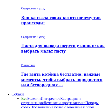
Содержание и уход
Кошка съела своих котят: почему так
происходит
Содержание и уход
Паста для вывода шерсти у кошки: как
выбрать мальт пасту
Интересное
Где взять котёнка бесплатно: важные
моменты, чтобы выбрать породистого
или беспородного…
Собаки
Все
Болезни
Интересное
Кастрация и
стерилизация
Лечение и профилактика
Породы
собак
Продолжение рода
Содержание и уход