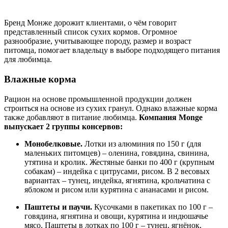
Бренд Монже дорожит клиентами, о чём говорит
представленный список сухих кормов. Огромное
разнообразие, учитывающее породу, размер и возраст
питомца, помогает владельцу в выборе подходящего питания
для любимца.
Влажные корма
Рацион на основе промышленной продукции должен
строиться на основе из сухих гранул. Однако влажные корма
также добавляют в питание любимца.
Компания Monge
выпускает 2 группы консервов:
Монобелковые.
Лотки из алюминия по 150 г (для
маленьких питомцев) – оленина, говядина, свинина,
утятина и кролик. Жестяные банки по 400 г (крупным
собакам) – индейка с цитрусами, рисом. В 2 весовых
вариантах – тунец, индейка, ягнятина, крольчатина с
яблоком и рисом или курятина с ананасами и рисом.
Паштеты и паучи.
Кусочками в пакетиках по 100 г –
говядина, ягнятина и овощи, курятина и индюшачье
мясо. Паштеты в лотках по 100 г – тунец, ягнёнок,