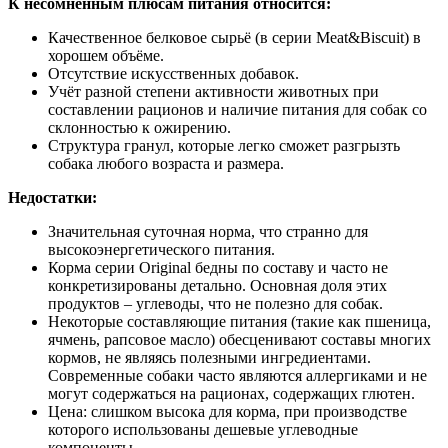
К несомненным плюсам питания относится:
Качественное белковое сырьё (в серии Meat&Biscuit) в
хорошем объёме.
Отсутствие искусственных добавок.
Учёт разной степени активности животных при
составлении рационов и наличие питания для собак со
склонностью к ожирению.
Структура гранул, которые легко сможет разгрызть
собака любого возраста и размера.
Недостатки:
Значительная суточная норма, что странно для
высокоэнергетического питания.
Корма серии Original бедны по составу и часто не
конкретизированы детально. Основная доля этих
продуктов – углеводы, что не полезно для собак.
Некоторые составляющие питания (такие как пшеница,
ячмень, рапсовое масло) обесценивают составы многих
кормов, не являясь полезными ингредиентами.
Современные собаки часто являются аллергиками и не
могут содержаться на рационах, содержащих глютен.
Цена: слишком высока для корма, при производстве
которого использованы дешевые углеводные
компоненты.