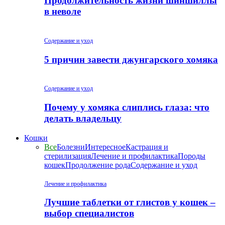
Продолжительность жизни шиншиллы
в неволе
Содержание и уход
5 причин завести джунгарского хомяка
Содержание и уход
Почему у хомяка слиплись глаза: что
делать владельцу
Кошки
Все
Болезни
Интересное
Кастрация и
стерилизация
Лечение и профилактика
Породы
кошек
Продолжение рода
Содержание и уход
Лечение и профилактика
Лучшие таблетки от глистов у кошек –
выбор специалистов