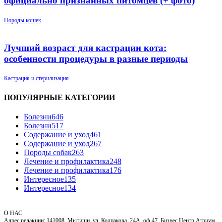
официально признанных питомцев (+ фото)
Породы кошек
Лучший возраст для кастрации кота:
особенности процедуры в разные периоды
Кастрация и стерилизация
ПОПУЛЯРНЫЕ КАТЕГОРИИ
Болезни
646
Болезни
517
Содержание и уход
461
Содержание и уход
267
Породы собак
263
Лечение и профилактика
248
Лечение и профилактика
176
Интересное
135
Интересное
134
О НАС
Адрес редакции: 141008, Мытищи, ул. Колпакова, 24А, оф.47, Бизнес Центр Атриум.