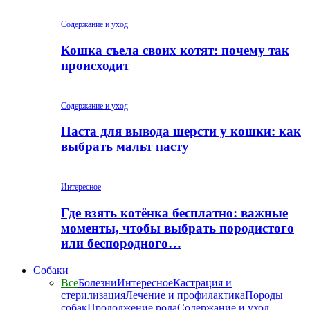
Содержание и уход
Кошка съела своих котят: почему так
происходит
Содержание и уход
Паста для вывода шерсти у кошки: как
выбрать мальт пасту
Интересное
Где взять котёнка бесплатно: важные
моменты, чтобы выбрать породистого
или беспородного…
Собаки
Все
Болезни
Интересное
Кастрация и
стерилизация
Лечение и профилактика
Породы
собак
Продолжение рода
Содержание и уход