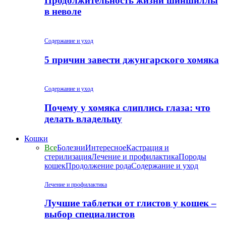
Продолжительность жизни шиншиллы
в неволе
Содержание и уход
5 причин завести джунгарского хомяка
Содержание и уход
Почему у хомяка слиплись глаза: что
делать владельцу
Кошки
Все
Болезни
Интересное
Кастрация и
стерилизация
Лечение и профилактика
Породы
кошек
Продолжение рода
Содержание и уход
Лечение и профилактика
Лучшие таблетки от глистов у кошек –
выбор специалистов