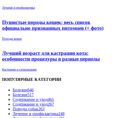
Лечение и профилактика
Пушистые породы кошек: весь список
официально признанных питомцев (+ фото)
Породы кошек
Лучший возраст для кастрации кота:
особенности процедуры в разные периоды
Кастрация и стерилизация
ПОПУЛЯРНЫЕ КАТЕГОРИИ
Болезни
646
Болезни
517
Содержание и уход
461
Содержание и уход
267
Породы собак
263
Лечение и профилактика
248