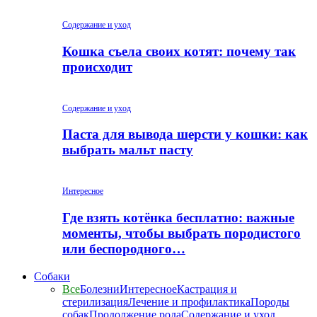
Содержание и уход
Кошка съела своих котят: почему так
происходит
Содержание и уход
Паста для вывода шерсти у кошки: как
выбрать мальт пасту
Интересное
Где взять котёнка бесплатно: важные
моменты, чтобы выбрать породистого
или беспородного…
Собаки
Все
Болезни
Интересное
Кастрация и
стерилизация
Лечение и профилактика
Породы
собак
Продолжение рода
Содержание и уход