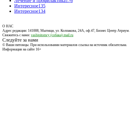
Лечение и профилактика
176
Интересное
135
Интересное
134
О НАС
Адрес редакции: 141008, Мытищи, ул. Колпакова, 24А, оф.47, Бизнес Центр Атриум.
Свяжитесь с нами:
vashipitomcy (собака) mail.ru
Следуйте за нами
© Ваши питомцы. При использовании материалов ссылка на источник обязательна.
Информация на сайте 16+