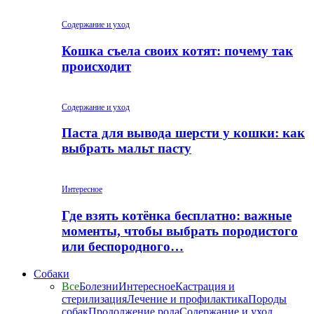
Содержание и уход
Кошка съела своих котят: почему так
происходит
Содержание и уход
Паста для вывода шерсти у кошки: как
выбрать мальт пасту
Интересное
Где взять котёнка бесплатно: важные
моменты, чтобы выбрать породистого
или беспородного…
Собаки
Все
Болезни
Интересное
Кастрация и
стерилизация
Лечение и профилактика
Породы
собак
Продолжение рода
Содержание и уход