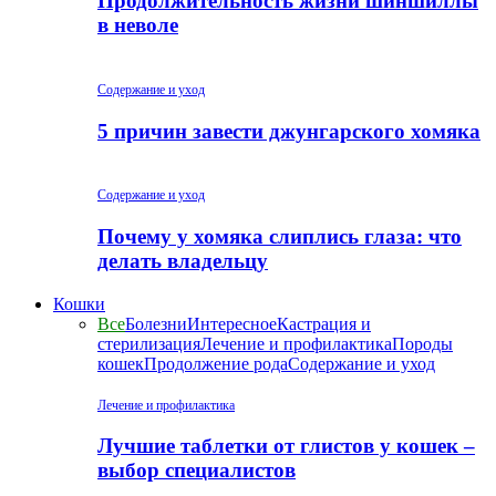
Продолжительность жизни шиншиллы
в неволе
Содержание и уход
5 причин завести джунгарского хомяка
Содержание и уход
Почему у хомяка слиплись глаза: что
делать владельцу
Кошки
Все
Болезни
Интересное
Кастрация и
стерилизация
Лечение и профилактика
Породы
кошек
Продолжение рода
Содержание и уход
Лечение и профилактика
Лучшие таблетки от глистов у кошек –
выбор специалистов