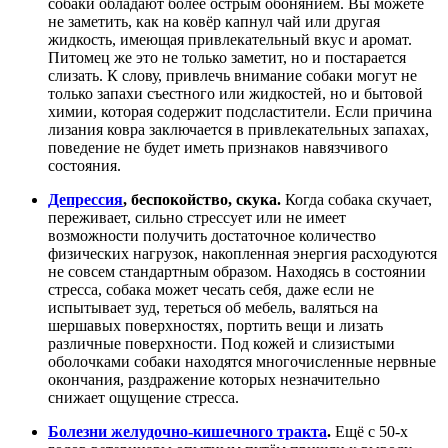
собаки обладают более острым обонянием. Вы можете
не заметить, как на ковёр капнул чай или другая
жидкость, имеющая привлекательный вкус и аромат.
Питомец же это не только заметит, но и постарается
слизать. К слову, привлечь внимание собаки могут не
только запахи съестного или жидкостей, но и бытовой
химии, которая содержит подсластители. Если причина
лизания ковра заключается в привлекательных запахах,
поведение не будет иметь признаков навязчивого
состояния.
Депрессия
, беспокойство, скука.
Когда собака скучает,
переживает, сильно стрессует или не имеет
возможности получить достаточное количество
физических нагрузок, накопленная энергия расходуются
не совсем стандартным образом. Находясь в состоянии
стресса, собака может чесать себя, даже если не
испытывает зуд, тереться об мебель, валяться на
шершавых поверхностях, портить вещи и лизать
различные поверхности. Под кожей и слизистыми
оболочками собаки находятся многочисленные нервные
окончания, раздражение которых незначительно
снижает ощущение стресса.
Болезни желудочно-кишечного тракта
.
Ещё с 50-х