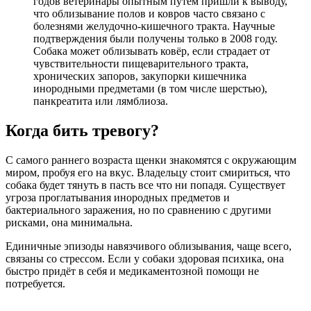
годов ветеринары опытным путём пришли к выводу,
что облизывание полов и ковров часто связано с
болезнями желудочно-кишечного тракта. Научные
подтверждения были получены только в 2008 году.
Собака может облизывать ковёр, если страдает от
чувствительности пищеварительного тракта,
хронических запоров, закупорки кишечника
инородными предметами (в том числе шерстью),
панкреатита или лямблиоза.
Когда бить тревогу?
С самого раннего возраста щенки знакомятся с окружающим
миром, пробуя его на вкус. Владельцу стоит смириться, что
собака будет тянуть в пасть все что ни попадя. Существует
угроза проглатывания инородных предметов и
бактериального заражения, но по сравнению с другими
рисками, она минимальна.
Единичные эпизоды навязчивого облизывания, чаще всего,
связаны со стрессом. Если у собаки здоровая психика, она
быстро придёт в себя и медикаментозной помощи не
потребуется.