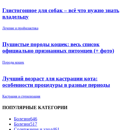
Глистогонное для собак – всё что нужно знать
владельцу
Лечение и профилактика
Пушистые породы кошек: весь список
официально признанных питомцев (+ фото)
Породы кошек
Лучший возраст для кастрации кота:
особенности процедуры в разные периоды
Кастрация и стерилизация
ПОПУЛЯРНЫЕ КАТЕГОРИИ
Болезни
646
Болезни
517
Содержание и уход
461