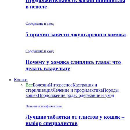
Продолжительность жизни шиншиллы
в неволе
Содержание и уход
5 причин завести джунгарского хомяка
Содержание и уход
Почему у хомяка слиплись глаза: что
делать владельцу
Кошки
Все
Болезни
Интересное
Кастрация и
стерилизация
Лечение и профилактика
Породы
кошек
Продолжение рода
Содержание и уход
Лечение и профилактика
Лучшие таблетки от глистов у кошек –
выбор специалистов