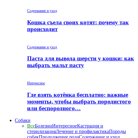
Содержание и уход
Кошка съела своих котят: почему так
происходит
Содержание и уход
Паста для вывода шерсти у кошки: как
выбрать мальт пасту
Интересное
Где взять котёнка бесплатно: важные
моменты, чтобы выбрать породистого
или беспородного…
Собаки
Все
Болезни
Интересное
Кастрация и
стерилизация
Лечение и профилактика
Породы
собак
Продолжение рода
Содержание и уход