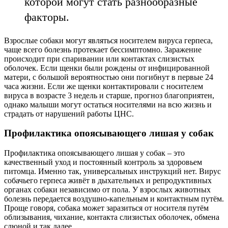
которой могут стать разнообразные
факторы.
Взрослые собаки могут являться носителем вируса герпеса,
чаще всего болезнь протекает бессимптомно. Заражение
происходит при спаривании или контактах слизистых
оболочек. Если щенки были рождены от инфицированной
матери, с большой вероятностью они погибнут в первые 24
часа жизни. Если же щенки контактировали с носителем
вируса в возрасте 3 недель и старше, прогноз благоприятен,
однако малыши могут остаться носителями на всю жизнь и
страдать от нарушений работы ЦНС.
Профилактика опоясывающего лишая у собак
Профилактика опоясывающего лишая у собак – это
качественный уход и постоянный контроль за здоровьем
питомца. Именно так, универсальных инструкций нет. Вирус
собачьего герпеса живёт в дыхательных и репродуктивных
органах собаки независимо от пола. У взрослых животных
болезнь передается воздушно-капельным и контактным путём.
Проще говоря, собака может заразиться от носителя путём
облизывания, чихание, контакта слизистых оболочек, обмена
слюной и так далее.