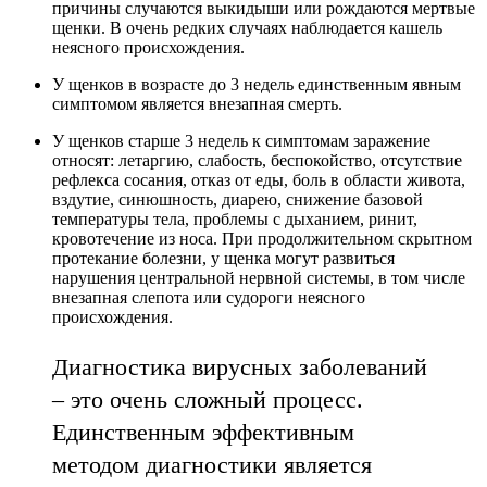
причины случаются выкидыши или рождаются мертвые
щенки. В очень редких случаях наблюдается кашель
неясного происхождения.
У щенков в возрасте до 3 недель единственным явным
симптомом является внезапная смерть.
У щенков старше 3 недель к симптомам заражение
относят: летаргию, слабость, беспокойство, отсутствие
рефлекса сосания, отказ от еды, боль в области живота,
вздутие, синюшность, диарею, снижение базовой
температуры тела, проблемы с дыханием, ринит,
кровотечение из носа. При продолжительном скрытном
протекание болезни, у щенка могут развиться
нарушения центральной нервной системы, в том числе
внезапная слепота или судороги неясного
происхождения.
Диагностика вирусных заболеваний
– это очень сложный процесс.
Единственным эффективным
методом диагностики является