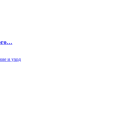
ного…
ие и уход