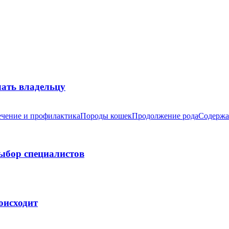
лать владельцу
чение и профилактика
Породы кошек
Продолжение рода
Содержа
выбор специалистов
оисходит