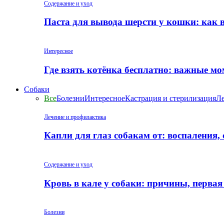
Содержание и уход
Паста для вывода шерсти у кошки: как 
Интересное
Где взять котёнка бесплатно: важные м
Собаки
Все
Болезни
Интересное
Кастрация и стерилизация
Ле
Лечение и профилактика
Капли для глаз собакам от: воспаления,
Содержание и уход
Кровь в кале у собаки: причины, перва
Болезни