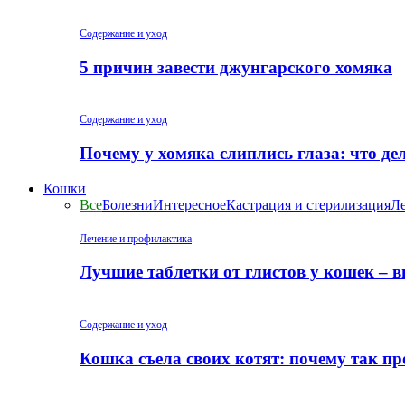
Содержание и уход
5 причин завести джунгарского хомяка
Содержание и уход
Почему у хомяка слиплись глаза: что де
Кошки
Все
Болезни
Интересное
Кастрация и стерилизация
Ле
Лечение и профилактика
Лучшие таблетки от глистов у кошек – 
Содержание и уход
Кошка съела своих котят: почему так пр