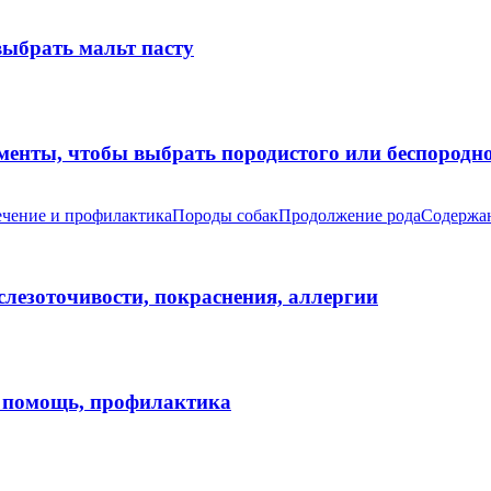
выбрать мальт пасту
оменты, чтобы выбрать породистого или беспород
чение и профилактика
Породы собак
Продолжение рода
Содержан
 слезоточивости, покраснения, аллергии
я помощь, профилактика