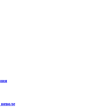
ния
 неволе