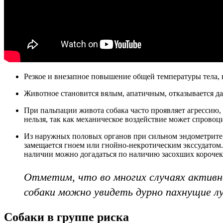
Резкое и внезапное повышение общей температуры тела, 
Животное становится вялым, апатичным, отказывается да
При пальпации живота собака часто проявляет агрессию,
нельзя, так как механическое воздействие может спровоц
Из наружных половых органов при сильном эндометрите п
замещается гноем или гнойно-некротическим экссудатом. 
наличии можно догадаться по наличию засохших корочек 
Отметим, что во многих случаях активно
собаки можно увидеть дурно пахнущие л
Собаки в группе риска