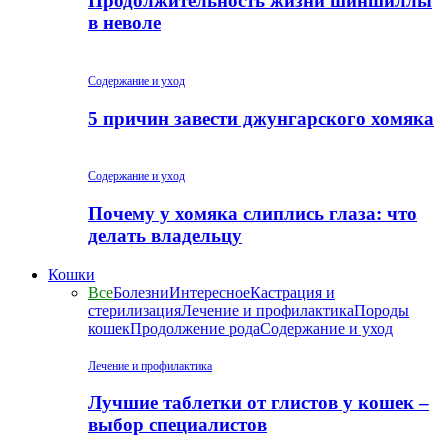
Продолжительность жизни шиншиллы
в неволе
Содержание и уход
5 причин завести джунгарского хомяка
Содержание и уход
Почему у хомяка слиплись глаза: что
делать владельцу
Кошки
Все
Болезни
Интересное
Кастрация и
стерилизация
Лечение и профилактика
Породы
кошек
Продолжение рода
Содержание и уход
Лечение и профилактика
Лучшие таблетки от глистов у кошек –
выбор специалистов