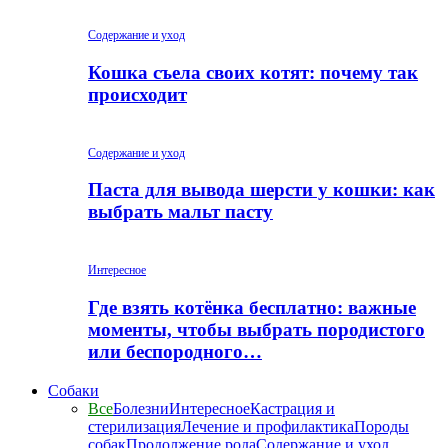
Содержание и уход
Кошка съела своих котят: почему так
происходит
Содержание и уход
Паста для вывода шерсти у кошки: как
выбрать мальт пасту
Интересное
Где взять котёнка бесплатно: важные
моменты, чтобы выбрать породистого
или беспородного…
Собаки
Все
Болезни
Интересное
Кастрация и
стерилизация
Лечение и профилактика
Породы
собак
Продолжение рода
Содержание и уход