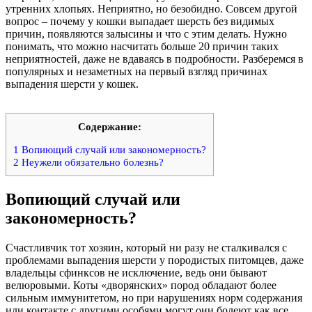
утренних хлопьях. Неприятно, но безобидно. Совсем другой
вопрос – почему у кошки выпадает шерсть без видимых
причин, появляются залысины и что с этим делать. Нужно
понимать, что можно насчитать больше 20 причин таких
неприятностей, даже не вдаваясь в подробности. Разберемся в
популярных и незаметных на первый взгляд причинах
выпадения шерсти у кошек.
Содержание:
1
Вопиющий случай или закономерность?
2
Неужели обязательно болезнь?
Вопиющий случай или
закономерность?
Счастливчик тот хозяин, который ни разу не сталкивался с
проблемами выпадения шерсти у породистых питомцев, даже
владельцы сфинксов не исключение, ведь они бывают
велюровыми. Коты «дворянских» пород обладают более
сильным иммунитетом, но при нарушениях норм содержания
или контакте с другими особями могут они болеют как все.