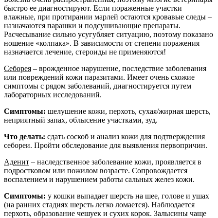
быстро ее диагностируют. Если пораженные участки
влажные, при протирании марлей остаются кровавые следы –
назначаются парашки и подсушивающие препараты.
Расчесывание сильно усугубляет ситуацию, поэтому показано
ношение «колпака». В зависимости от степени поражения
назначается лечение, стероиды не применяются!
Себорея
– врожденное нарушение, последствие заболевания
или повреждений кожи паразитами. Имеет очень схожие
симптомы с рядом заболеваний, диагностируется путем
лабораторных исследований.
Симптомы:
шелушение кожи, перхоть, сухая/жирная шерсть,
неприятный запах, облысение участками, зуд.
Что делать:
сдать соскоб и анализ кожи для подтверждения
себореи. Пройти обследование для выявления первопричин.
Аденит
– наследственное заболевание кожи, проявляется в
подростковом или пожилом возрасте. Сопровождается
воспалением и нарушением работы сальных желез кожи.
Симптомы:
у кошки выпадает шерсть на шее, голове и ушах
(на ранних стадиях шерсть легко ломается). Наблюдается
перхоть, образование чешуек и сухих корок. Залысины чаще