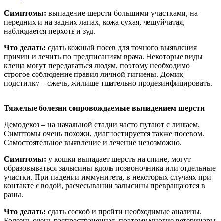
Симптомы:
выпадение шерсти большими участками, на
передних и на задних лапах, кожа сухая, чешуйчатая,
наблюдается перхоть и зуд.
Что делать:
сдать кожный посев для точного выявления
причин и лечить по предписаниям врача. Некоторые виды
клеща могут передаваться людям, поэтому необходимо
строгое соблюдение правил личной гигиены. Домик,
подстилку – сжечь, жилище тщательно продезинфицировать.
Тяжелые болезни сопровождаемые выпадением шерсти
Демодекоз
– на начальной стадии часто путают с лишаем.
Симптомы очень похожи, диагностируется также посевом.
Самостоятельное выявление и лечение невозможно.
Симптомы:
у кошки выпадает шерсть на спине, могут
образовываться залысины вдоль позвоночника или отдельные
участки. При падении иммунитета, в некоторых случаях при
контакте с водой, расчесывании залысины превращаются в
раны.
Что делать:
сдать соскоб и пройти необходимые анализы.
Болезнь очень распространенная, поэтому многие ветеринары