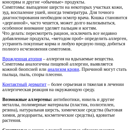
консервы и другие «обычные» продукты.
Симптомы: выпадение шерсти на некоторых участках кожи,
зуд, воспаление ушей, иногда температура. Для точного
диагностирования необходим осмотр врача. Кошка становится
«дерганной», часто чешется, может долго вылизываться,
особенное внимание уделяет пальцам и когтям.
Что делать: пересмотреть рацион, исключить все недавно
добавленные продукты, «методом проб» определить аллерген,
устранить покупные корма и любую вредную пищу, добиться
полного исчезновения симптомов.
Врожденная атопия
– аллергия на вдыхаемые вещества.
Симптомы аналогичны пищевой аллергии, выявляется
кожной биопсией или
анализом крови
. Причиной могут стать
пыльца, пыль, споры плесени.
Контактный дерматит
– более серьезная и тяжелая в лечении
аллергическая реакция на окружающую среду.
Возможные аллергены:
антибиотики, никель и другие
металлы, полимерные материалы (пластик, полиэтилен,
резина), натуральная шерсть, химические средства (бытовая
химия, дезодоранты, косметические средства), ядовитые
растения.