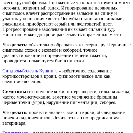
всего круглой формы. Пораженные участки тела зудят и могут
источать неприятный запах. Игнорирование первичных
симптомов влечет распространение залысин на спину и
участок у основания хвоста. Чешуйки становятся липкими,
влажными, приобретают серый или желтоватый цвет.
Прогрессирование заболевания вызывает сильный зуд,
животное может до крови расчесывать пораженные места.
Что делать:
обязательно обращаться к ветеринару. Первичные
симптомы схожи с экземой и себореей, точное
диагностирование и определение степени тяжести,
проводится только путем биопсии кожи.
Синдром/болезнь Кушинга
– избыточное содержание
кортикостероидов в крови, физиологическое или как
следствие лечения.
Симптомы:
истончение кожи, потеря шерсти, сильная жажда,
частое мочеиспускание, заметное увеличение брюшины,
черные точки (угри), нарушение пигментации, себорея.
Что делать:
провести анализы мочи и крови, обследование
почек и надпочечников. Лечить только по предписаниям
ветеринара.