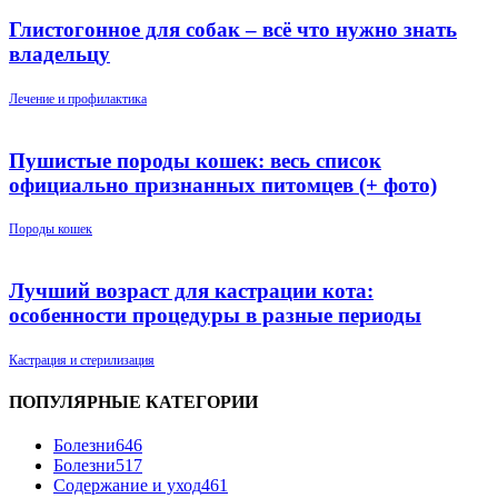
Глистогонное для собак – всё что нужно знать
владельцу
Лечение и профилактика
Пушистые породы кошек: весь список
официально признанных питомцев (+ фото)
Породы кошек
Лучший возраст для кастрации кота:
особенности процедуры в разные периоды
Кастрация и стерилизация
ПОПУЛЯРНЫЕ КАТЕГОРИИ
Болезни
646
Болезни
517
Содержание и уход
461