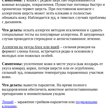
Симптомы:
у кошек с редкой шерстью образовываются
кожные волдыри, покраснения. Пушистые питомцы быстро и
хронически теряют шерсть. При постоянном контакте с
аллергеном шерсть может лезть клоками и полностью
обнажать кожу. Наблюдается зуд, в тяжелых случаях проблемы
с дыханием.
Что делать:
искать аллерген методом исключения и сдавать
специальные тесты на популярные аллергены. В запущенных
случая проводится стероидное и антигистаминное лечение.
Аллергия на укусы блох или вшей
– сильная реакция на
фермент слюны блохи, встречается редко в основном у
молодых или пожилых особей.
Симптомы:
уплотнение кожи в месте укуса (как волдырь от
укуса комара), корки, потеря шерсти или ее огрубление,
сильный зуд, повышение температуры пораженных участков
кожи.
Что делать:
вывести паразитов. На время полного
выздоровления обеспечить животное антигистаминными
препаратами и внимательным уходом.
Лишай
– заражение грибком-паразитом или
подкожными
клещами
.