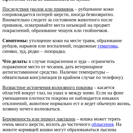
Последствия уколов или прививок
– рубцевание кожи
сопровождается потерей шерсти, иногда безвозвратно.
Внимательно следите за состоянием животного после
прививок, осматривайте места инъекций на предмет
покраснений, образование чешуек или гнойничков.
Симптомы:
утолщение кожи на месте травм, образование
рубцов, нарывов или воспалений, подкожные
гематомы
,
синяки, зуд, редко – лихорадка.
Что делать:
в случае покраснения и зуда – ограничить
пораженное место от чесания, дать ветеринарное
антигистаминное средство. Наличие температуры –
обязательная консультация (в крайнем случае по телефону).
Возрастное истончения волосяного покрова
– касается
областей вокруг глаз, на ушах и между ними. Если на фоне
уменьшения плотности покрова не наблюдается никаких
отклонений, животное нормально ест и ведет обычную жизнь,
хозяину нечего волноваться.
Беременность или период лактации
– кошка может терять
очень много шерсти, вплоть до частичного
облысения
. На
животе кормящей кошки могут образовываться лысины