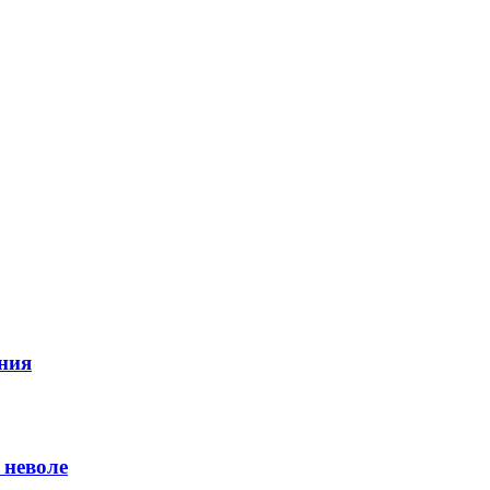
ния
 неволе