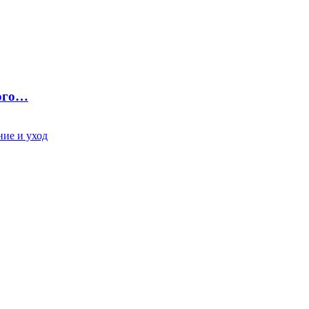
ного…
ие и уход