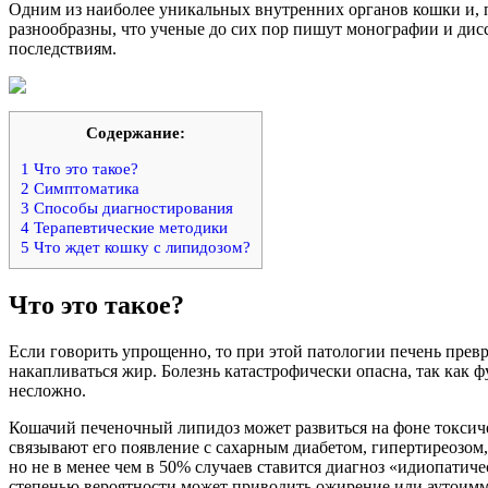
Одним из наиболее уникальных внутренних органов кошки и, по
разнообразны, что ученые до сих пор пишут монографии и дисс
последствиям.
Содержание:
1
Что это такое?
2
Симптоматика
3
Способы диагностирования
4
Терапевтические методики
5
Что ждет кошку с липидозом?
Что это такое?
Если говорить упрощенно, то при этой патологии печень превр
накапливаться жир. Болезнь катастрофически опасна, так как 
несложно.
Кошачий печеночный липидоз может развиться на фоне токсиче
связывают его появление с сахарным диабетом, гипертиреозом,
но не в менее чем в 50% случаев ставится диагноз «идиопатич
степенью вероятности может приводить ожирение или аутоим