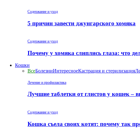
Содержание и уход
5 причин завести джунгарского хомяка
Содержание и уход
Почему у хомяка слиплись глаза: что де
Кошки
Все
Болезни
Интересное
Кастрация и стерилизация
Ле
Лечение и профилактика
Лучшие таблетки от глистов у кошек – 
Содержание и уход
Кошка съела своих котят: почему так пр