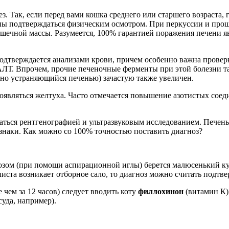
 Так, если перед вами кошка среднего или старшего возраста, г
жны подтверждаться физическим осмотром. При перкуссии и пр
ечной массы. Разумеется, 100% гарантией поражения печени явл
дтверждается анализами крови, причем особенно важна проверк
ЛТ. Впрочем, прочие печеночные ферменты при этой болезни т
но устраняющийся печенью) зачастую также увеличен.
проявляться желтуха. Часто отмечается повышение азотистых со
аться рентгенографией и ультразвуковым исследованием. Печень 
изнаки. Как можно со 100% точностью поставить диагноз?
зом (при помощи аспирационной иглы) берется малюсенький кус
иста возникает отборное сало, то диагноз можно считать подтв
чем за 12 часов) следует вводить коту
филлохинон
(витамин К)
уда, например).