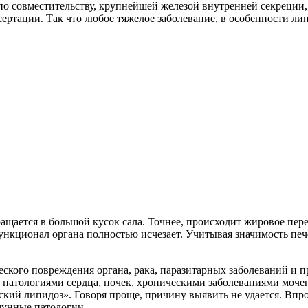
 совместительству, крупнейшей железой внутренней секреции, я
ертации. Так что любое тяжелое заболевание, в особенности ли
ащается в большой кусок сала. Точнее, происходит жировое пере
функционал органа полностью исчезает. Учитывая значимость печ
ского повреждения органа, рака, паразитарных заболеваний и 
 патологиями сердца, почек, хроническими заболеваниями мочеп
еский липидоз». Говоря проще, причину выявить не удается. Впр
мунные патологии.