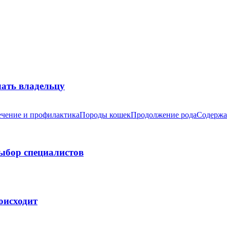
лать владельцу
чение и профилактика
Породы кошек
Продолжение рода
Содержа
выбор специалистов
оисходит