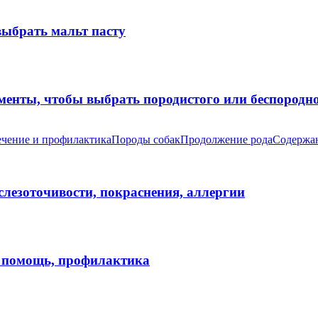
выбрать мальт пасту
оменты, чтобы выбрать породистого или беспород
чение и профилактика
Породы собак
Продолжение рода
Содержан
 слезоточивости, покраснения, аллергии
я помощь, профилактика