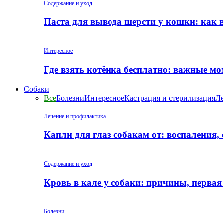
Содержание и уход
Паста для вывода шерсти у кошки: как 
Интересное
Где взять котёнка бесплатно: важные м
Собаки
Все
Болезни
Интересное
Кастрация и стерилизация
Ле
Лечение и профилактика
Капли для глаз собакам от: воспаления,
Содержание и уход
Кровь в кале у собаки: причины, перва
Болезни