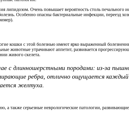
ия липидозом. Очень повышает вероятность столь печального ис
болезнь. Особенно опасны бактериальные инфекции, переезд хоз
ример).
гие кошки с этой болезнью имеют ярко выраженный болезненный
льные животные утрачивают аппетит, развивается прогрессирующ
янии живого скелета.
ае с длинношерстными породами: из-за пышно
пирающие ребра, отлично ощущается каждый 
вается желтуха.
ю, а также серьезные неврологические патологии, развивающие