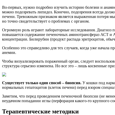
Во-первых, нужно подробно изучить историю болезни и анамнез.
можно подозревать липидоз. Конечно, подозрения всегда дол
печени. Тревожным признаком является выраженная потеря мыш
но точно свидетельствует о проблемах с органом.
Огромную роль играют лабораторные исследования. Диагноз по
повышается содержание печеночных аминотрансфераз АСТ и А
концентрации. Билирубин (продукт распада эритроцитов, обыч
Особенно это справедливо для тех случаев, когда уже начала 
анемии.
Чтобы визуализировать пораженный орган, следует воспользов
структура серьезно изменена. Но все это – лишь косвенные пр
Существует только один способ – биопсия.
У кошки под нарко
нормальных гепатоцитов (клеток печени) перед взором специал
Заметим, что перед проведением печеночной биопсии (не менее 
неудачном попадании иглы (перфорация какого-то крупного сос
Терапевтические методики