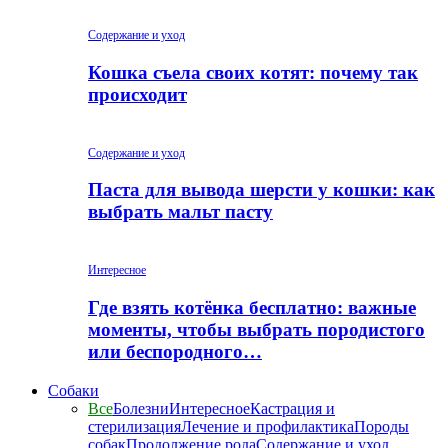
Содержание и уход
Кошка съела своих котят: почему так
происходит
Содержание и уход
Паста для вывода шерсти у кошки: как
выбрать мальт пасту
Интересное
Где взять котёнка бесплатно: важные
моменты, чтобы выбрать породистого
или беспородного…
Собаки
Все
Болезни
Интересное
Кастрация и
стерилизация
Лечение и профилактика
Породы
собак
Продолжение рода
Содержание и уход