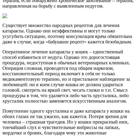
терапия, если обнаружено хроническое заболевание – терапия,
направленная на борьбу с выявленным недугом.
Существует множество народных рецептов для лечения
катаракты. Однако они неэффективны и могут только
усугубить ситуацию, поэтому консультация врача обязательна
даже в случае, когда «бабушкин рецепт» кажется безобидным.
Оперативное лечение катаракты у кошек – единственный
способ избавиться от недуга. Однако это дорогостоящая
процедура, недоступная в обычных ветеринарных клиниках.
Операция сложная, проводится под общим наркозом,
восстановительный период включает в себя не только
медикаментозную терапию, но и пристальное наблюдение за
любимицей: ни в коем случае кошка не должна удариться
головой, смотреть на яркий свет, чесать глазки и т.п. Смысл
процедуры в том, что удаляется либо часть хрусталика, либо
хрусталик полностью заменяется искусственным аналогом.
Помутнение одного хрусталика и даже катаракта у кошки на
обоих глазах не так ужасно, как кажется. Потеря зрения для
человека – страшная трагедия. Но у кошки прекрасный нюх,
тончайший слух и чувствительные вибриссы на лапках,
мордочке и бровях, благодаря чему эти животные