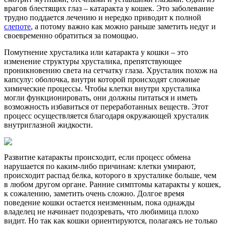
врагов блестящих глаз – катаракта у кошек. Это заболевание
трудно поддается лечению и нередко приводит к полной
слепоте
, а потому важно как можно раньше заметить недуг и
своевременно обратиться за помощью.
Помутнение хрусталика или катаракта у кошки – это
изменение структуры хрусталика, препятствующее
проникновению света на сетчатку глаза. Хрусталик похож на
капсулу: оболочка, внутри которой происходят сложные
химические процессы. Чтобы клетки внутри хрусталика
могли функционировать, они должны питаться и иметь
возможность избавиться от переработанных веществ. Этот
процесс осуществляется благодаря окружающей хрусталик
внутриглазной жидкости.
Развитие катаракты происходит, если процесс обмена
нарушается по каким-либо причинам: клетки умирают,
происходит распад белка, которого в хрусталике больше, чем
в любом другом органе. Ранние симптомы катаракты у кошек,
к сожалению, заметить очень сложно. Долгое время
поведение кошки остается неизменным, пока однажды
владелец не начинает подозревать, что любимица плохо
видит. Но так как кошки ориентируются, полагаясь не только