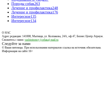
Породы собак
263
Лечение и профилактика
248
Лечение и профилактика
176
Интересное
135
Интересное
134
О НАС
Адрес редакции: 141008, Мытищи, ул. Колпакова, 24А, оф.47, Бизнес Центр Атриум.
Свяжитесь с нами:
vashipitomcy (собака) mail.ru
Следуйте за нами
© Ваши питомцы. При использовании материалов ссылка на источник обязательна.
Информация на сайте 16+