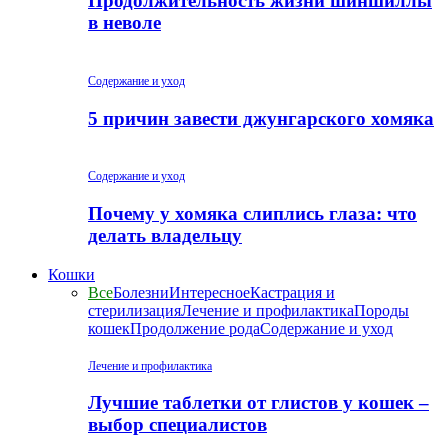
Продолжительность жизни шиншиллы
в неволе
Содержание и уход
5 причин завести джунгарского хомяка
Содержание и уход
Почему у хомяка слиплись глаза: что
делать владельцу
Кошки
Все
Болезни
Интересное
Кастрация и
стерилизация
Лечение и профилактика
Породы
кошек
Продолжение рода
Содержание и уход
Лечение и профилактика
Лучшие таблетки от глистов у кошек –
выбор специалистов