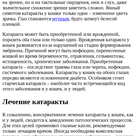
на зрение, но и на тактильные ощущения, нюх и слух, даже
значительное снижение зрения заметить сложно. Явный
симптом катаракты у кошки только один – изменение цвета
зрачка. Глаз становится
мутным
, будто затянут белесой
пленкой.
Катаракта может быть приобретенной или врожденной,
поразить оба глаза или только один. Врожденная катаракта у
кошек развивается из-за нарушений на стадии формирования
эмбриона. Причиной могут быть инфекции, перенесенные
кошкой во время беременности, отравления, гельминтозы,
истощенность, хронические заболевания. Приобретенная
катаракта – последствие травмы глаза или черепа, инфекции,
системного заболевания. Катаракты у кошек на обоих глазах
нередко являются осложнением диабета. Особняком стоит
старческая катаракта – наиболее часто встречающийся вид
этого заболевания и у кошек, и у людей.
Лечение катаракты
К сожалению, консервативное лечение катаракты у кошек, как
и у людей, сводится к замедлению патологических процессов.
Для этих целей применяют глазные капли, рекомендуемые
только лечащим врачом. Иногда необходима комплексная