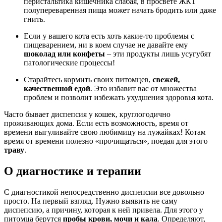
перистальтика кишечника слабая, в просвете ЖКТ
полупереваренная пища может начать бродить или даже
гнить.
Если у вашего кота есть хоть какие-то проблемы с
пищеварением, ни в коем случае не давайте ему
шоколад или конфеты
– эти продукты лишь усугубят
патологические процессы!
Старайтесь кормить своих питомцев,
свежей,
качественной едой
. Это избавит вас от множества
проблем и позволит избежать ухудшения здоровья кота.
Часто бывает диспепсия у кошек, круглогодично
проживающих дома. Если есть возможность, время от
времени выгуливайте свою любимицу на лужайках! Котам
время от времени полезно «прочищаться», поедая для этого
траву
.
О диагностике и терапии
С диагностикой непосредственно диспепсии все довольно
просто. На первый взгляд. Нужно выявить не саму
диспепсию, а причину, которая к ней привела. Для этого у
питомца берутся
пробы крови, мочи и кала
. Определяют,