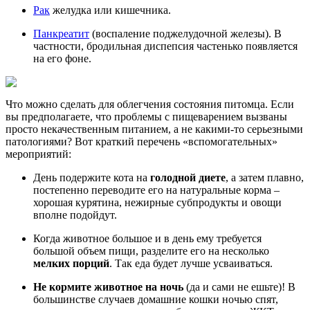
Рак
желудка или кишечника.
Панкреатит
(воспаление поджелудочной железы). В
частности, бродильная диспепсия частенько появляется
на его фоне.
Что можно сделать для облегчения состояния питомца. Если
вы предполагаете, что проблемы с пищеварением вызваны
просто некачественным питанием, а не какими-то серьезными
патологиями? Вот краткий перечень «вспомогательных»
мероприятий:
День подержите кота на
голодной диете
, а затем плавно,
постепенно переводите его на натуральные корма –
хорошая курятина, нежирные субпродукты и овощи
вполне подойдут.
Когда животное большое и в день ему требуется
большой объем пищи, разделите его на несколько
мелких порций
. Так еда будет лучше усваиваться.
Не кормите животное на ночь
(да и сами не ешьте)! В
большинстве случаев домашние кошки ночью спят,