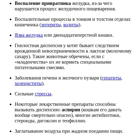
Воспаление привратника
желудка, из-за чего
нарушается процесс желудочного пищеварения.
Воспалительные процессы в тонком и толстом отделах
кишечника (
энтериты
,
колиты
).
Язва желудка
или двенадцатиперстной кишки.
Гнилостная диспепсия у котят бывает следствием
врожденной невосприимчивости к лактозе (молочному
сахару). Такие животные обречены, если с
«младенчества» их не кормить специальными
питательными смесями.
Заболевания печени и желчного пузыря (
гепатиты
,
холециститы
).
Сильные
стрессы
.
Некоторые лекарственные препараты способны
вызывать диспепсию:
аспирин
(кошкам его давать
вообще смертельно опасно), многие антибиотики,
стероиды, дигоксин и теофиллин.
Заглатывание воздуха при жадном поедании пищи.