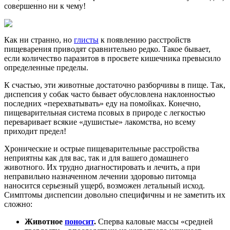
совершенно ни к чему!
Как ни странно, но
глисты
к появлению расстройств
пищеварения приводят сравнительно редко. Такое бывает,
если количество паразитов в просвете кишечника превысило
определенные пределы.
К счастью, эти животные достаточно разборчивы в пище. Так,
диспепсия у собак часто бывает обусловлена наклонностью
последних «перехватывать» еду на помойках. Конечно,
пищеварительная система псовых в природе с легкостью
переваривает всякие «душистые» лакомства, но всему
приходит предел!
Хронические и острые пищеварительные расстройства
неприятны как для вас, так и для вашего домашнего
животного. Их трудно диагностировать и лечить, а при
неправильно назначенном лечении здоровью питомца
наносится серьезный ущерб, возможен летальный исход.
Симптомы диспепсии довольно специфичны и не заметить их
сложно:
Животное
поносит
.
Сперва каловые массы «средней