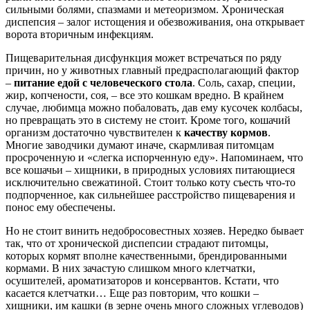
сильными болями, спазмами и метеоризмом. Хроническая
диспепсия – залог истощения и обезвоживания, она открывает
ворота вторичным инфекциям.
Пищеварительная дисфункция может встречаться по ряду
причин, но у животных главный предрасполагающий фактор
–
питание едой с человеческого стола
. Соль, сахар, специи,
жир, копчености, соя, – все это кошкам вредно. В крайнем
случае, любимца можно побаловать, дав ему кусочек колбасы,
но превращать это в систему не стоит. Кроме того, кошачий
организм достаточно чувствителен к
качеству кормов
.
Многие заводчики думают иначе, скармливая питомцам
просроченную и «слегка испорченную еду». Напоминаем, что
все кошачьи – хищники, в природных условиях питающиеся
исключительно свежатиной. Стоит только коту съесть что-то
подпорченное, как сильнейшее расстройство пищеварения и
понос ему обеспечены.
Но не стоит винить недобросовестных хозяев. Нередко бывает
так, что от хронической диспепсии страдают питомцы,
которых кормят вполне качественными, брендированными
кормами. В них зачастую слишком много клетчатки,
осушителей, ароматизаторов и консервантов. Кстати, что
касается клетчатки… Еще раз повторим, что кошки –
хищники, им кашки (в зерне очень много сложных углеводов)