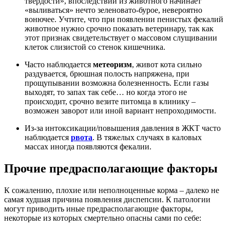
твердости», впоследствии из животного начинает
«выливаться» нечто зеленовато-бурое, невероятно
вонючее. Учтите, что при появлении пенистых фекалий
животное нужно срочно показать ветеринару, так как
этот признак свидетельствует о массовом слущивании
клеток слизистой со стенок кишечника.
Часто наблюдается
метеоризм
, живот кота сильно
раздувается, брюшная полость напряжена, при
прощупывании возможна болезненность. Если газы
выходят, то запах так себе… но когда этого не
происходит, срочно везите питомца в клинику –
возможен заворот или иной вариант непроходимости.
Из-за интоксикации/повышения давления в ЖКТ часто
наблюдается
рвота
. В тяжелых случаях в каловых
массах иногда появляются фекалии.
Прочие предрасполагающие факторы
К сожалению, плохие или неполноценные корма – далеко не
самая худшая причина появления диспепсии. К патологии
могут приводить иные предрасполагающие факторы,
некоторые из которых смертельно опасны сами по себе: