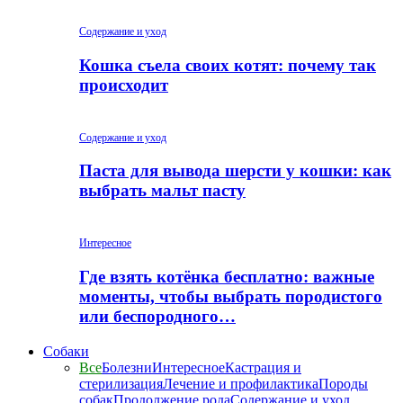
Содержание и уход
Кошка съела своих котят: почему так
происходит
Содержание и уход
Паста для вывода шерсти у кошки: как
выбрать мальт пасту
Интересное
Где взять котёнка бесплатно: важные
моменты, чтобы выбрать породистого
или беспородного…
Собаки
Все
Болезни
Интересное
Кастрация и
стерилизация
Лечение и профилактика
Породы
собак
Продолжение рода
Содержание и уход