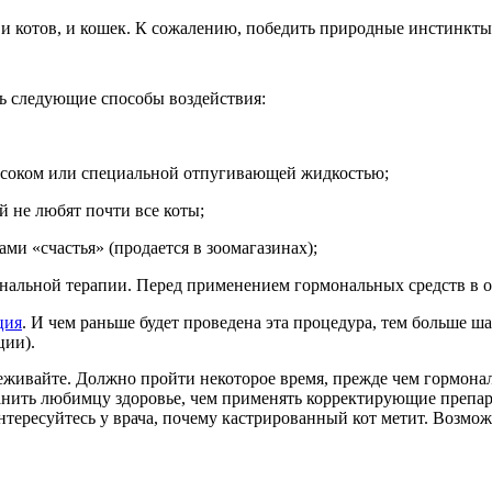
 и котов, и кошек. К сожалению, победить природные инстинкты
ть следующие способы воздействия:
 соком или специальной отпугивающей жидкостью;
й не любят почти все коты;
и «счастья» (продается в зоомагазинах);
ональной терапии. Перед применением гормональных средств в о
ция
. И чем раньше будет проведена эта процедура, тем больше ша
ции).
реживайте. Должно пройти некоторое время, прежде чем гормон
ранить любимцу здоровье, чем применять корректирующие препа
нтересуйтесь у врача, почему кастрированный кот метит. Возмож