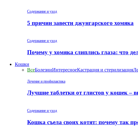
Содержание и уход
5 причин завести джунгарского хомяка
Содержание и уход
Почему у хомяка слиплись глаза: что де
Кошки
Все
Болезни
Интересное
Кастрация и стерилизация
Ле
Лечение и профилактика
Лучшие таблетки от глистов у кошек – 
Содержание и уход
Кошка съела своих котят: почему так пр