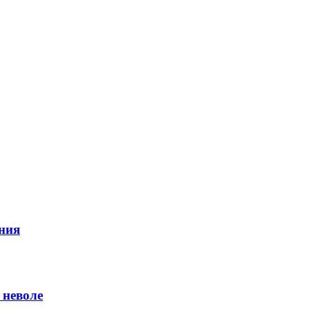
ния
 неволе