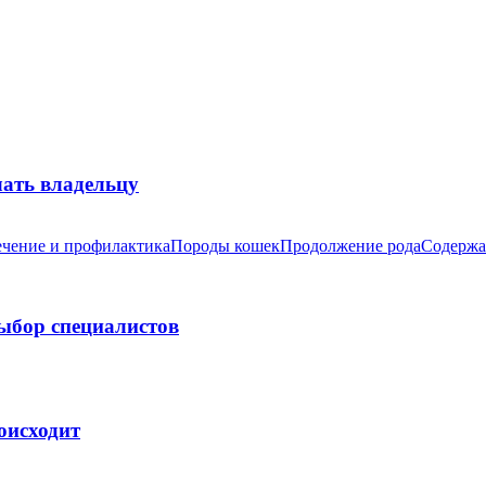
лать владельцу
чение и профилактика
Породы кошек
Продолжение рода
Содержа
выбор специалистов
оисходит