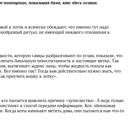
помещение, показывая даме, кто здесь хозяин.
кой в лоток и всячески убеждают, что именно тут надо
своеобразный ритуал, не имеющий никакого отношения к
дкости, которую самцы разбрызгивают по углам, показали, что
зличать банальную невоспитанность и настоящие метки. Так
ом, вытягивает задние лапы, чтобы жидкость попала как
. Все именно так? Тогда вам действительно нужно знать, что
Как приучить кошку к лотку».
о кто пытается выяснить причину «хулиганства». А ведь только
й инстинкт и способ передачи информации. Кот, обнюхивая
ти. Когда коты начинают метить дома, они пытаются нам что-то