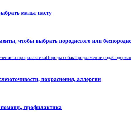
выбрать мальт пасту
оменты, чтобы выбрать породистого или беспород
чение и профилактика
Породы собак
Продолжение рода
Содержан
 слезоточивости, покраснения, аллергии
я помощь, профилактика