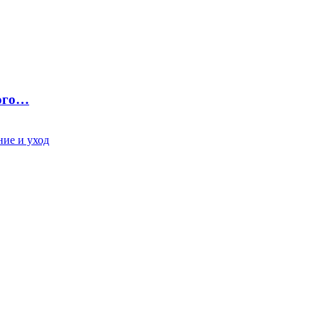
ного…
ие и уход