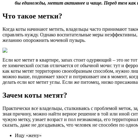
бы единожды, метит активнее и чаще. Перед тем как п
Что такое метки?
Когда коты начинают метить, владельцы часто принимают такое
справлять нужду. Однако воспитательные меры неэффективны, 
желанию опорожнить мочевой пузырь.
Если кот метит в квартире, запах стоит одуряющий – это не то
ее химический состав отличается от обычной мочи: тут и ферр
как коты метят территорию своеобразным способом, нужно лишь
можно выше, поднимает хвост и потряхивает им в момент, когд
делать если кот метит углы. Если же питомец, низко присажив
Зачем коты метят?
Практически все владельцы, сталкиваясь с проблемой меток, з
зная причину, можно найти верное решение в той или иной сит
чужую метку, узнает возраст и пол незнакомца, его территориа
сказать, даже не догадываясь, что человек не способен по одно
Ищу «жену»