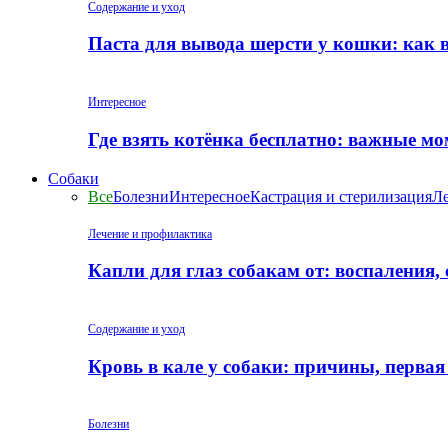
Содержание и уход
Паста для вывода шерсти у кошки: как 
Интересное
Где взять котёнка бесплатно: важные м
Собаки
Все
Болезни
Интересное
Кастрация и стерилизация
Ле
Лечение и профилактика
Капли для глаз собакам от: воспаления,
Содержание и уход
Кровь в кале у собаки: причины, перва
Болезни