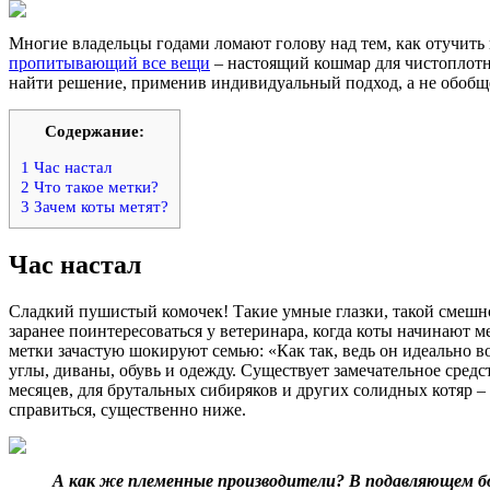
Многие владельцы годами ломают голову над тем, как отучить 
пропитывающий все вещи
– настоящий кошмар для чистоплотны
найти решение, применив индивидуальный подход, а не обобщ
Содержание:
1
Час настал
2
Что такое метки?
3
Зачем коты метят?
Час настал
Сладкий пушистый комочек! Такие умные глазки, такой смешной
заранее поинтересоваться у ветеринара, когда коты начинают 
метки зачастую шокируют семью: «Как так, ведь он идеально в
углы, диваны, обувь и одежду. Существует замечательное сред
месяцев, для брутальных сибиряков и других солидных котяр – 
справиться, существенно ниже.
А как же племенные производители? В подавляющем бо