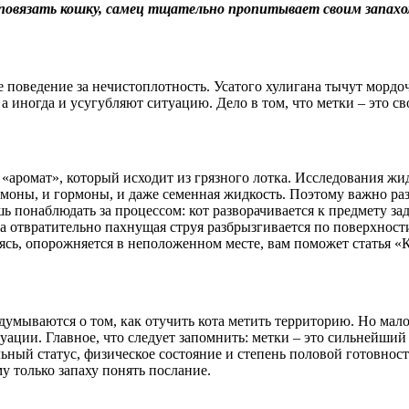
овязать кошку, самец тщательно пропитывает своим запахом 
 поведение за нечистоплотность. Усатого хулигана тычут мордоч
а иногда и усугубляют ситуацию. Дело в том, что метки – это 
т «аромат», который исходит из грязного лотка. Исследования жи
омоны, и гормоны, и даже семенная жидкость. Поэтому важно ра
 понаблюдать за процессом: кот разворачивается к предмету зад
а отвратительно пахнущая струя разбрызгивается по поверхности
аясь, опорожняется в неположенном месте, вам поможет статья «
адумываются о том, как отучить кота метить территорию. Но мал
уации. Главное, что следует запомнить: метки – это сильнейши
льный статус, физическое состояние и степень половой готовнос
му только запаху понять послание.