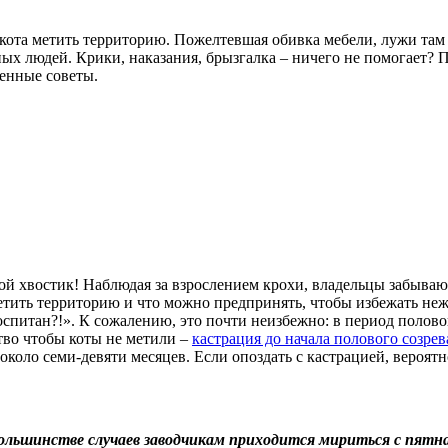
кота метить территорию. Пожелтевшая обивка мебели, лужи там 
х людей. Крики, наказания, брызгалка – ничего не помогает? По
енные советы.
 хвостик! Наблюдая за взрослением крохи, владельцы забывают 
метить территорию и что можно предпринять, чтобы избежать неж
оспитан?!». К сожалению, это почти неизбежно: в период полов
ство чтобы коты не метили –
кастрация до начала полового созре
около семи-девяти месяцев. Если опоздать с кастрацией, вероятн
льшинстве случаев заводчикам приходится мириться с пятна