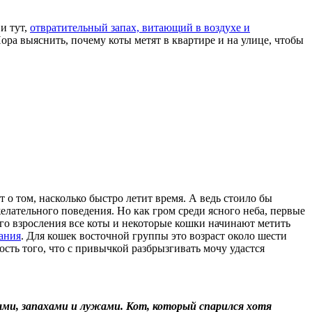
и тут,
отвратительный запах, витающий в воздухе и
ра выяснить, почему коты метят в квартире и на улице, чтобы
о том, насколько быстро летит время. А ведь стоило бы
елательного поведения. Но как гром среди ясного неба, первые
ого взросления все коты и некоторые кошки начинают метить
вания
. Для кошек восточной группы это возраст около шести
ость того, что с привычкой разбрызгивать мочу удастся
ми, запахами и лужами. Кот, который спарился хотя