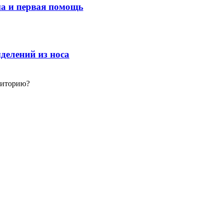
ма и первая помощь
делений из носа
рриторию?