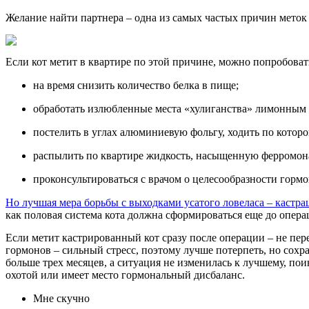
Желание найти партнера – одна из самых частых причин меток
Если кот метит в квартире по этой причине, можно попробова
на время снизить количество белка в пище;
обработать излюбленные места «хулиганства» лимонным
постелить в углах алюминиевую фольгу, ходить по которо
распылить по квартире жидкость, насыщенную ферромонам
проконсультироваться с врачом о целесообразности горм
Но лучшая мера борьбы с выходками усатого ловеласа – кастра
как половая система кота должна сформироваться еще до опера
Если метит кастрированный кот сразу после операции – не пе
гормонов – сильный стресс, поэтому лучше потерпеть, но сох
больше трех месяцев, а ситуация не изменилась к лучшему, пои
охотой или имеет место гормональный дисбаланс.
Мне скучно