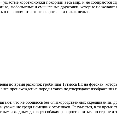
 ушастые коротконожки покорили весь мир, и не собираются сд
ивные, любопытные и смышленые дружочки, которые не желают ск
ать о прошлом отважного коротышки никак нельзя.
ы во время раскопок гробницы Тутмоса III: на фресках, которы
внее происхождение породы такса подтверждают изображения по
полагают, что не обошлось без близкородственных скрещиваний,
 уважение среди немецких охотников. Разумеется, в то время с
тным и жадным до зверя собакам распространиться по стране и з