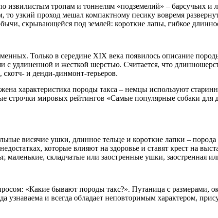
по извилистым тропам и тоннелям «подземелий» – барсучьих и 
ум, то узкий проход мешал компактному песику вовремя развернут
бычи, скрывающейся под землей: короткие лапы, гибкое длинное
енных. Только в середине XIX века появилось описание породы 
и с удлиненной и жесткой шерстью. Считается, что длинношерстн
 скотч- и денди-динмонт-терьеров.
ена характеристика породы такса – немцы используют старинное 
ые строчки мировых рейтингов «Самые популярные собаки для д
ьные висячие ушки, длинное тельце и короткие лапки – порода с
едостатках, которые влияют на здоровье и ставят крест на выст
льт, маленькие, складчатые или заостренные ушки, заостренная и
росом: «Какие бывают породы такс?». Путаница с размерами, ок
гда узнаваема и всегда обладает неповторимым характером, прис