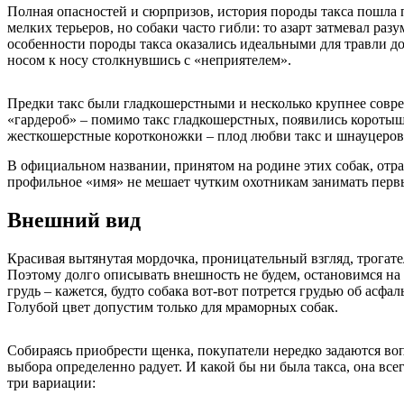
Полная опасностей и сюрпризов, история породы такса пошла 
мелких терьеров, но собаки часто гибли: то азарт затмевал раз
особенности породы такса оказались идеальными для травли до
носом к носу столкнувшись с «неприятелем».
Предки такс были гладкошерстными и несколько крупнее соврем
«гардероб» – помимо такс гладкошерстных, появились коротыш
жесткошерстные коротконожки – плод любви такс и шнауцеров,
В официальном названии, принятом на родине этих собак, отраж
профильное «имя» не мешает чутким охотникам занимать перв
Внешний вид
Красивая вытянутая мордочка, проницательный взгляд, трогател
Поэтому долго описывать внешность не будем, остановимся на н
грудь – кажется, будто собака вот-вот потрется грудью об асфа
Голубой цвет допустим только для мраморных собак.
Собираясь приобрести щенка, покупатели нередко задаются воп
выбора определенно радует. И какой бы ни была такса, она все
три вариации: