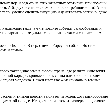
лисьих нор. Когда-то на этих животных охотились при помощи
ься. А барсук весит около 30 кг, плюс острейшие когти! А вот
 тело, умение оценить ситуацию и действовать логично, даже
карликовая такса, а чуть позднее собачки разнообразили и
ая вариация – результат скрещивания такс и спаниелей. А
«dachshund». В пер. с нем. – барсучья собака. Но столь
ома и семьи».
обак такса узнаваема в любой стране, где развита кинология.
авочной карьере: кривые лапки, спина или хвост, «низкая»
ли грубая мордочка. Важен цвет глаз – максимально темные.
расами и типами шерсти выбивает из колеи, хотя разнообразие
ущим этой породе. Итак, отталкиваясь от размеров, выделяют