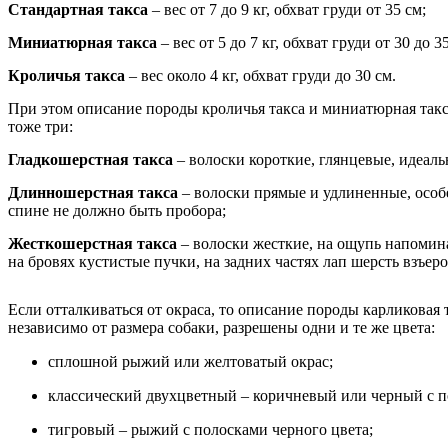
Стандартная такса
– вес от 7 до 9 кг, обхват груди от 35 см;
Миниатюрная такса
– вес от 5 до 7 кг, обхват груди от 30 до 3
Кроличья такса
– вес около 4 кг, обхват груди до 30 см.
При этом описание породы кроличья такса и миниатюрная такс
тоже три:
Гладкошерстная такса
– волоски короткие, глянцевые, идеаль
Длинношерстная такса
– волоски прямые и удлиненные, особе
спине не должно быть пробора;
Жесткошерстная такса
– волоски жесткие, на ощупь напомина
на бровях кустистые пучки, на задних частях лап шерсть взъер
Если отталкиваться от окраса, то описание породы карликовая
независимо от размера собаки, разрешены одни и те же цвета:
сплошной рыжий или желтоватый окрас;
классический двухцветный – коричневый или черный с п
тигровый – рыжий с полосками черного цвета;