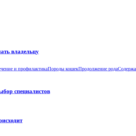
лать владельцу
чение и профилактика
Породы кошек
Продолжение рода
Содержа
выбор специалистов
оисходит