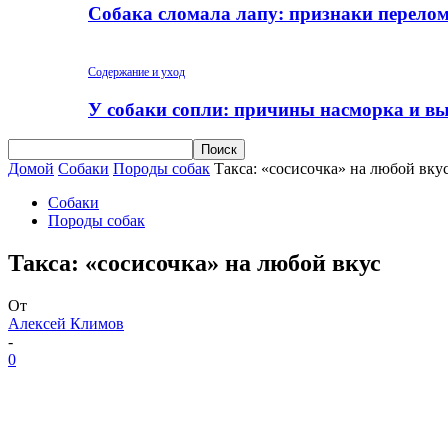
Собака сломала лапу: признаки перело
Содержание и уход
У собаки сопли: причины насморка и вы
Домой
Собаки
Породы собак
Такса: «сосисочка» на любой вку
Собаки
Породы собак
Такса: «сосисочка» на любой вкус
От
Алексей Климов
-
0