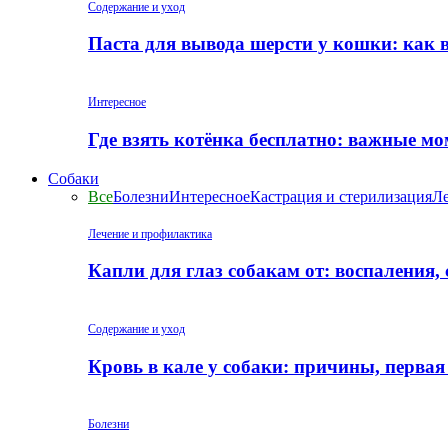
Содержание и уход
Паста для вывода шерсти у кошки: как 
Интересное
Где взять котёнка бесплатно: важные м
Собаки
Все
Болезни
Интересное
Кастрация и стерилизация
Ле
Лечение и профилактика
Капли для глаз собакам от: воспаления,
Содержание и уход
Кровь в кале у собаки: причины, перва
Болезни