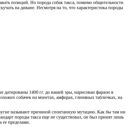
авать позиций. Но порода собак такса, помимо общительности
учать на диване. Несмотря на то, что характеристика породы
е датированы 1400 гг. до нашей эры, нарисован фараон в
хожих собачек на монетах, амфорах, глиняных табличках, на
 другие называют причиной спонтанную мутацию. Как бы там ни
тандарт породы такса еще не существовал, он был принят лишь
а ее пределами.