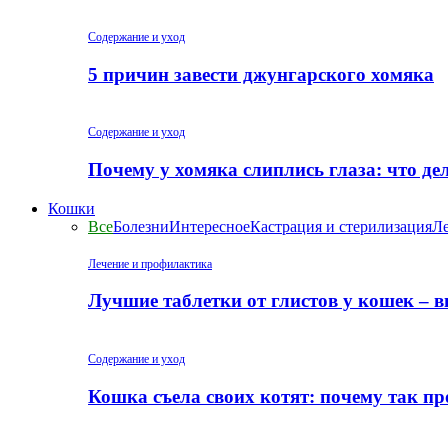
Содержание и уход
5 причин завести джунгарского хомяка
Содержание и уход
Почему у хомяка слиплись глаза: что де
Кошки
Все
Болезни
Интересное
Кастрация и стерилизация
Ле
Лечение и профилактика
Лучшие таблетки от глистов у кошек – 
Содержание и уход
Кошка съела своих котят: почему так пр