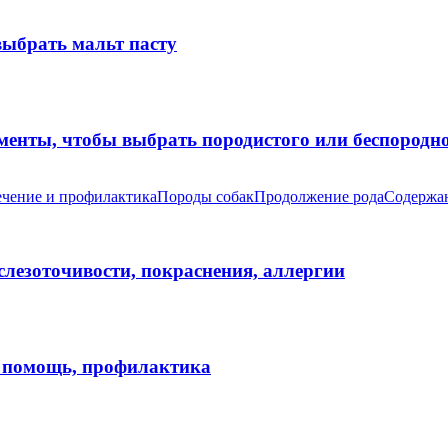
выбрать мальт пасту
оменты, чтобы выбрать породистого или беспород
чение и профилактика
Породы собак
Продолжение рода
Содержан
 слезоточивости, покраснения, аллергии
я помощь, профилактика