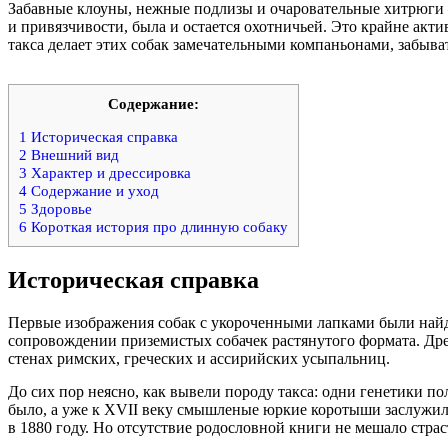
Забавные клоуны, нежные подлизы и очаровательные хитрюги –
и привязчивости, была и остается охотничьей. Это крайне акт
такса делает этих собак замечательными компаньонами, забыв
Содержание:
1
Историческая справка
2
Внешний вид
3
Характер и дрессировка
4
Содержание и уход
5
Здоровье
6
Короткая история про длинную собаку
Историческая справка
Первые изображения собак с укороченными лапками были найден
сопровождении приземистых собачек растянутого формата. Дре
стенах римских, греческих и ассирийских усыпальниц.
До сих пор неясно, как вывели породу такса: одни генетики 
было, а уже к XVII веку смышленые юркие коротыши заслужили
в 1880 году. Но отсутствие родословной книги не мешало страс