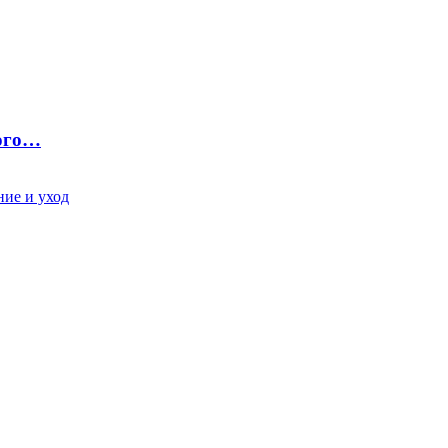
ного…
ие и уход