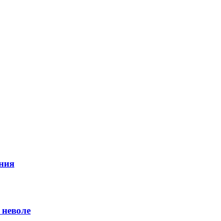
ния
 неволе