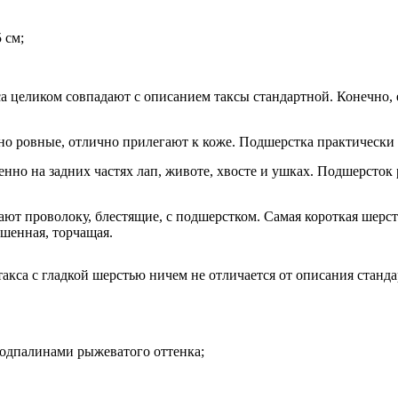
5 см;
а целиком совпадают с описанием таксы стандартной. Конечно, е
но ровные, отлично прилегают к коже. Подшерстка практически 
нно на задних частях лап, животе, хвосте и ушках. Подшерсток 
ют проволоку, блестящие, с подшерстком. Самая короткая шерсть
ошенная, торчащая.
 такса с гладкой шерстью ничем не отличается от описания стан
одпалинами рыжеватого оттенка;