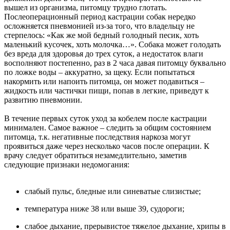
вышел из организма, питомцу трудно глотать.
Послеоперационный период кастрации собак нередко
осложняется пневмонией из-за того, что владельцу не
стерпелось: «Как же мой бедный голодный песик, хоть
маленький кусочек, хоть молочка…». Собака может голодать
без вреда для здоровья до трех суток, а недостаток влаги
восполняют постепенно, раз в 2 часа давая питомцу буквально
по ложке воды – аккуратно, за щеку. Если попытаться
накормить или напоить питомца, он может подавиться –
жидкость или частички пищи, попав в легкие, приведут к
развитию пневмонии.
В течение первых суток уход за кобелем после кастрации
минимален. Самое важное – следить за общим состоянием
питомца, т.к. негативные последствия наркоза могут
проявиться даже через несколько часов после операции. К
врачу следует обратиться незамедлительно, заметив
следующие признаки недомогания:
слабый пульс, бледные или синеватые слизистые;
температура ниже 38 или выше 39, судороги;
слабое дыхание, прерывистое тяжелое дыхание, хрипы в