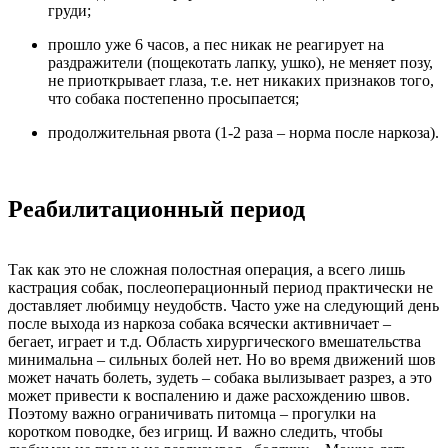
груди;
прошло уже 6 часов, а пес никак не реагирует на
раздражители (пощекотать лапку, ушко), не меняет позу,
не приоткрывает глаза, т.е. нет никаких признаков того,
что собака постепенно просыпается;
продолжительная рвота (1-2 раза – норма после наркоза).
Реабилитационный период
Так как это не сложная полостная операция, а всего лишь
кастрация собак, послеоперационный период практически не
доставляет любимцу неудобств. Часто уже на следующий день
после выхода из наркоза собака всячески активничает –
бегает, играет и т.д. Область хирургического вмешательства
минимальна – сильных болей нет. Но во время движений шов
может начать болеть, зудеть – собака вылизывает разрез, а это
может привести к воспалению и даже расхождению швов.
Поэтому важно ограничивать питомца – прогулки на
коротком поводке, без игрищ. И важно следить, чтобы