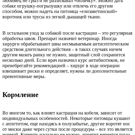
любимец не грыз и не разлизывал «болячку». Можно дать
собаке игрушку-погрызушку или отвлечь его другим
способом, можно надеть на питомца «елизаветинский»
воротник или трусы из легкой дышащей ткани.
В остальном уход за собакой после кастрации – это регулярная
обработка швов. Препарат назначит ветеринар. Иногда
хирурги обрабатывают швы несмываемым антисептическим
средством длительного действия – в таких случаях ничем
другим мазать ранку не нужно, защитный слой сохранится
несколько дней. Если врач назначил курс антибиотиков, не
пренебрегайте рекомендацией – хирург в ходе операции
взвешивает риски и определяет, нужны ли дополнительные
превентивные меры.
Кормление
Во многом то, как влияет кастрация на кобеля, зависит от
индивидуальных особенностей. Некоторые питомцы кушают
с аппетитом, еще находясь в полузабытье, другие воротят нос
от миски даже через сутки после процедуры – все это является
нормой. Кормить насильно не нужно, аппетит вернется тогда,