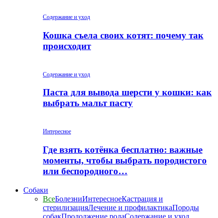
Содержание и уход
Кошка съела своих котят: почему так
происходит
Содержание и уход
Паста для вывода шерсти у кошки: как
выбрать мальт пасту
Интересное
Где взять котёнка бесплатно: важные
моменты, чтобы выбрать породистого
или беспородного…
Собаки
Все
Болезни
Интересное
Кастрация и
стерилизация
Лечение и профилактика
Породы
собак
Продолжение рода
Содержание и уход