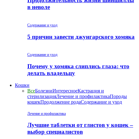
Продолжительность жизни шиншиллы
в неволе
Содержание и уход
5 причин завести джунгарского хомяка
Содержание и уход
Почему у хомяка слиплись глаза: что
делать владельцу
Кошки
Все
Болезни
Интересное
Кастрация и
стерилизация
Лечение и профилактика
Породы
кошек
Продолжение рода
Содержание и уход
Лечение и профилактика
Лучшие таблетки от глистов у кошек –
выбор специалистов