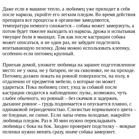
Даже если в машине тепло, а любимец уже приходит в себя
после наркоза, укройте его легким пледом. Во время действия
препарата все процессы в организме замедляются,
температура немного снижается – собака может замерзнуть, а
потом будет тяжелее выходить из наркоза, дрожа и испытывая
тянущие боли в мышцах. Так как после кастрации собака
может описаться, и не один раз, не забудьте подстелить
впитывающую пеленку. Дома можно использовать клеенку,
особенно если питомец крупный.
Приехав домой, уложите любимца на заранее подготовленное
место: не у окна, не у батареи, не на сквозняке, не на проходе.
Питомец должен лежать на ровной поверхности, на полу, в
отдалении от предметов мебели, о которые он может
удариться. Пока любимец спит, уход за собакой после
кастрации сводится к наблюдению: пульс, возможно, чуть
слабее обычного, но ровный – без скачков и задержек,
дыхание ровное – грудь поднимается и опускается плавно, с
одинаковой периодичностью. Слизистые нормального цвета –
не бледные, не синие. Если лапы очень холодные, накройте
любимца пледом. Раз в 30 мин нужно перекладывать
любимца с бока на бок. Заодно проверьте подстилку – мокрые
пеленки нужно менять сразу, иначе собака замерзнет.