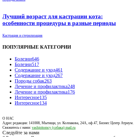
Лучший возраст для кастрации кота:
особенности процедуры в разные периоды
Кастрация и стерилизация
ПОПУЛЯРНЫЕ КАТЕГОРИИ
Болезни
646
Болезни
517
Содержание и уход
461
Содержание и уход
267
Породы собак
263
Лечение и профилактика
248
Лечение и профилактика
176
Интересное
135
Интересное
134
О НАС
Адрес редакции: 141008, Мытищи, ул. Колпакова, 24А, оф.47, Бизнес Центр Атриум.
Свяжитесь с нами:
vashipitomcy (собака) mail.ru
Следуйте за нами