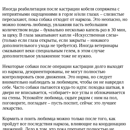
Иногда реабилитация после кастрации кобеля сопряжена с
неприятными ощущениями в горле и/или глазах – слизистые
пересыхают, пока собака отходит от наркоза. Это неопасно, но
можно помочь любимцу, увлажняя пасть небольшим
количеством воды – буквально несколько капель раз в 30 мин,
за щеку. В глаза закапывают капли «Искусственная слеза»
(только если глаза открыты, если закрыты – никакого
дополнительного ухода не требуется). Иногда ветеринары
смазывают веки специальным гелем, в этом случае
дополнительное увлажнение тоже не нужно.
Некоторые собаки после операции кастрации долго выходят
из наркоза, дезориентированы, не могут полностью
контролировать свои движения. Это норма, но следует
внимательно наблюдать за любимцем, чтобы он не навредил
себе. Часто собаки пытаются куда-то идти: походка шаткая, в
двери не вписывается, «собирает» все углы и облокачивается
на стены. Успокойте любимца, сядьте рядом с ним на пол,
поговорите, погладьте – пусть поспит, сейчас это лучшее
лекарство.
Кормить и поить любимца можно только после того, как
пройдут все последствия наркоза, влияющие на координацию
движений. Дело в том, что пока препарат полностью не