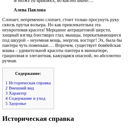
Я тоже ей нравлюсь, но как-то иначе….
Алена Павлова
Слопает, непременно слопает, стоит только просунуть руку
сквозь прутья вольера. Но как привлекательна эта
неукротимая красота! Мерцание антрацитовой шерсти,
хищный взгляд блестящих глаз, мышцы, перекатывающиеся
под шкурой – неуемная мощь, энергия, восторг! Эх, была бы
пантера чуть поменьше.… Впрочем, существует бомбейская
кошка – удивительной красоты пантера в миниатюре,
грациозная и элегантная, кажущаяся опасной, но абсолютно
ручная.
Содержание:
1
Историческая справка
2
Внешний вид
3
Характер
4
Содержание и уход
5
Здоровье
Историческая справка