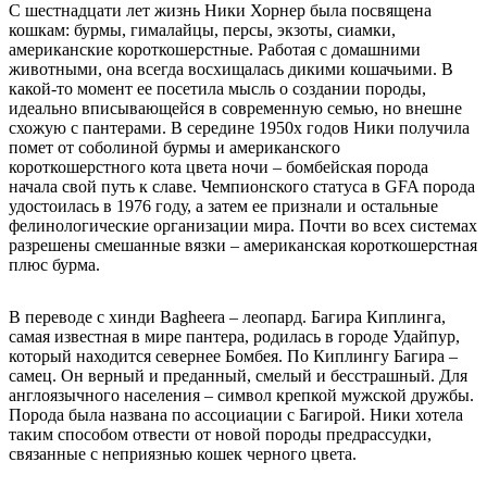
С шестнадцати лет жизнь Ники Хорнер была посвящена
кошкам: бурмы, гималайцы, персы, экзоты, сиамки,
американские короткошерстные. Работая с домашними
животными, она всегда восхищалась дикими кошачьими. В
какой-то момент ее посетила мысль о создании породы,
идеально вписывающейся в современную семью, но внешне
схожую с пантерами. В середине 1950х годов Ники получила
помет от соболиной бурмы и американского
короткошерстного кота цвета ночи – бомбейская порода
начала свой путь к славе. Чемпионского статуса в GFA порода
удостоилась в 1976 году, а затем ее признали и остальные
фелинологические организации мира. Почти во всех системах
разрешены смешанные вязки – американская короткошерстная
плюс бурма.
В переводе с хинди Bagheera – леопард. Багира Киплинга,
самая известная в мире пантера, родилась в городе Удайпур,
который находится севернее Бомбея. По Киплингу Багира –
самец. Он верный и преданный, смелый и бесстрашный. Для
англоязычного населения – символ крепкой мужской дружбы.
Порода была названа по ассоциации с Багирой. Ники хотела
таким способом отвести от новой породы предрассудки,
связанные с неприязнью кошек черного цвета.