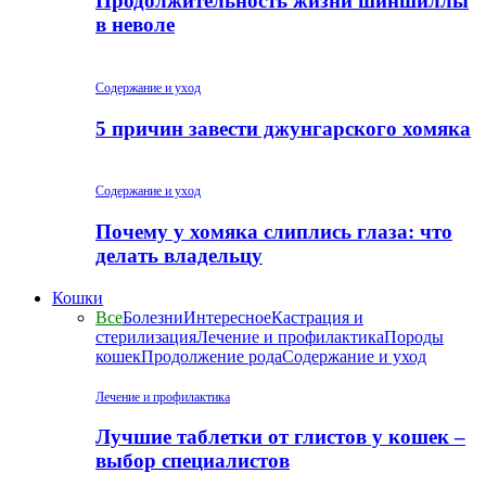
Продолжительность жизни шиншиллы
в неволе
Содержание и уход
5 причин завести джунгарского хомяка
Содержание и уход
Почему у хомяка слиплись глаза: что
делать владельцу
Кошки
Все
Болезни
Интересное
Кастрация и
стерилизация
Лечение и профилактика
Породы
кошек
Продолжение рода
Содержание и уход
Лечение и профилактика
Лучшие таблетки от глистов у кошек –
выбор специалистов