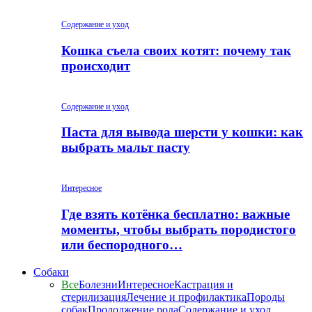
Содержание и уход
Кошка съела своих котят: почему так
происходит
Содержание и уход
Паста для вывода шерсти у кошки: как
выбрать мальт пасту
Интересное
Где взять котёнка бесплатно: важные
моменты, чтобы выбрать породистого
или беспородного…
Собаки
Все
Болезни
Интересное
Кастрация и
стерилизация
Лечение и профилактика
Породы
собак
Продолжение рода
Содержание и уход