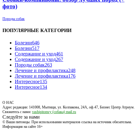
фото)
Породы собак
ПОПУЛЯРНЫЕ КАТЕГОРИИ
Болезни
646
Болезни
517
Содержание и уход
461
Содержание и уход
267
Породы собак
263
Лечение и профилактика
248
Лечение и профилактика
176
Интересное
135
Интересное
134
О НАС
Адрес редакции: 141008, Мытищи, ул. Колпакова, 24А, оф.47, Бизнес Центр Атриум.
Свяжитесь с нами:
vashipitomcy (собака) mail.ru
Следуйте за нами
© Ваши питомцы. При использовании материалов ссылка на источник обязательна.
Информация на сайте 16+