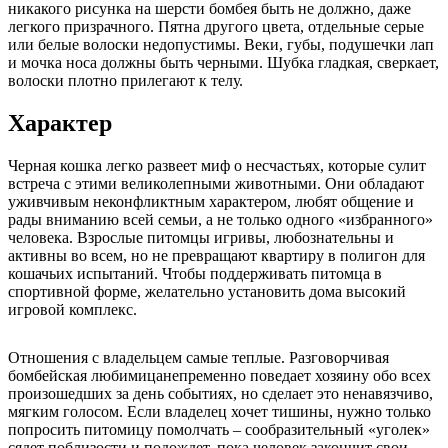
никакого рисунка на шерсти бомбея быть не должно, даже
легкого призрачного. Пятна другого цвета, отдельные серые
или белые волоски недопустимы. Веки, губы, подушечки лап
и мочка носа должны быть черными. Шубка гладкая, сверкает,
волоски плотно прилегают к телу.
Характер
Черная кошка легко развеет миф о несчастьях, которые сулит
встреча с этими великолепными животными. Они обладают
уживчивым неконфликтным характером, любят общение и
рады вниманию всей семьи, а не только одного «избранного»
человека. Взрослые питомцы игривы, любознательны и
активны во всем, но не превращают квартиру в полигон для
кошачьих испытаний. Чтобы поддерживать питомца в
спортивной форме, желательно установить дома высокий
игровой комплекс.
Отношения с владельцем самые теплые. Разговорчивая
бомбейская любимицанепременно поведает хозяину обо всех
произошедших за день событиях, но сделает это ненавязчиво,
мягким голосом. Если владелец хочет тишины, нужно только
попросить питомицу помолчать – сообразительный «уголек»
сядет поблизости и подождет, пока человек закончит свои