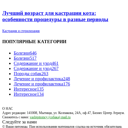
Лучший возраст для кастрации кота:
особенности процедуры в разные периоды
Кастрация и стерилизация
ПОПУЛЯРНЫЕ КАТЕГОРИИ
Болезни
646
Болезни
517
Содержание и уход
461
Содержание и уход
267
Породы собак
263
Лечение и профилактика
248
Лечение и профилактика
176
Интересное
135
Интересное
134
О НАС
Адрес редакции: 141008, Мытищи, ул. Колпакова, 24А, оф.47, Бизнес Центр Атриум.
Свяжитесь с нами:
vashipitomcy (собака) mail.ru
Следуйте за нами
© Ваши питомцы. При использовании материалов ссылка на источник обязательна.