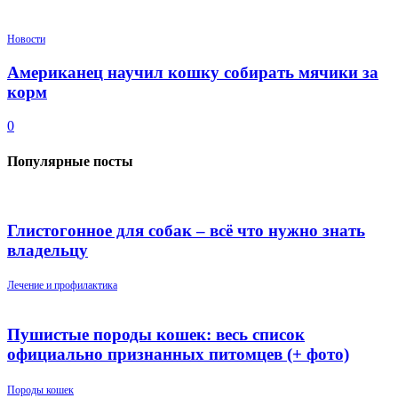
Новости
Американец научил кошку собирать мячики за
корм
0
Популярные посты
Глистогонное для собак – всё что нужно знать
владельцу
Лечение и профилактика
Пушистые породы кошек: весь список
официально признанных питомцев (+ фото)
Породы кошек