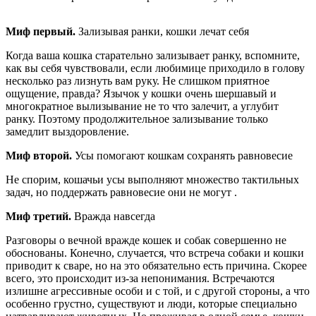
Миф первый.
Зализывая ранки, кошки лечат себя
Когда ваша кошка старательно зализывает ранку, вспомните,
как вы себя чувствовали, если любимице приходило в голову
несколько раз лизнуть вам руку. Не слишком приятное
ощущение, правда? Язычок у кошки очень шершавый и
многократное вылизывание не то что залечит, а углубит
ранку. Поэтому продолжительное зализывание только
замедлит выздоровление.
Миф второй.
Усы помогают кошкам сохранять равновесие
Не спорим, кошачьи усы выполняют множество тактильных
задач, но поддержать равновесие они не могут .
Миф третий.
Вражда навсегда
Разговоры о вечной вражде кошек и собак совершенно не
обоснованы. Конечно, случается, что встреча собаки и кошки
приводит к сваре, но на это обязательно есть причина. Скорее
всего, это происходит из-за непонимания. Встречаются
излишне агрессивные особи и с той, и с другой стороны, а что
особенно грустно, существуют и люди, которые специально