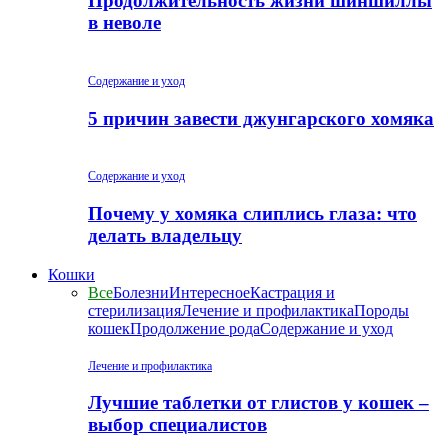
Продолжительность жизни шиншиллы
в неволе
Содержание и уход
5 причин завести джунгарского хомяка
Содержание и уход
Почему у хомяка слиплись глаза: что
делать владельцу
Кошки
Все
Болезни
Интересное
Кастрация и
стерилизация
Лечение и профилактика
Породы
кошек
Продолжение рода
Содержание и уход
Лечение и профилактика
Лучшие таблетки от глистов у кошек –
выбор специалистов