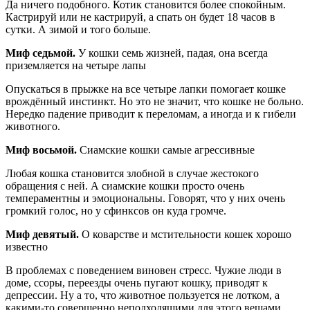
Да ничего подобного. Котик становится более спокойным.
Кастрируй или не кастрируй, а спать он будет 18 часов в
сутки. А зимой и того больше.
Миф седьмой.
У кошки семь жизней, падая, она всегда
приземляется на четыре лапы
Опускаться в прыжке на все четыре лапки помогает кошке
врождённый инстинкт. Но это не значит, что кошке не больно.
Нередко падение приводит к переломам, а иногда и к гибели
животного.
Миф восьмой.
Сиамские кошки самые агрессивные
Любая кошка становится злобной в случае жестокого
обращения с ней. А сиамские кошки просто очень
темпераментны и эмоциональны. Говорят, что у них очень
громкий голос, но у сфинксов он куда громче.
Миф девятый.
О коварстве и мстительности кошек хорошо
известно
В проблемах с поведением виновен стресс. Чужие люди в
доме, ссоры, переезды очень пугают кошку, приводят к
депрессии. Ну а то, что животное пользуется не лотком, а
какими-то совершенно неподходящими для этого вещами,