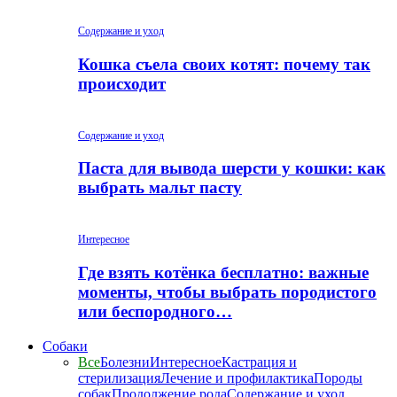
Содержание и уход
Кошка съела своих котят: почему так
происходит
Содержание и уход
Паста для вывода шерсти у кошки: как
выбрать мальт пасту
Интересное
Где взять котёнка бесплатно: важные
моменты, чтобы выбрать породистого
или беспородного…
Собаки
Все
Болезни
Интересное
Кастрация и
стерилизация
Лечение и профилактика
Породы
собак
Продолжение рода
Содержание и уход