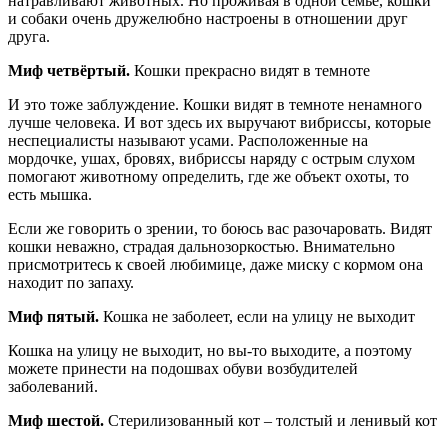
натравливают животных. Но проживая в одной семье, кошки
и собаки очень дружелюбно настроены в отношении друг
друга.
Миф четвёртый.
Кошки прекрасно видят в темноте
И это тоже заблуждение. Кошки видят в темноте ненамного
лучше человека. И вот здесь их выручают вибриссы, которые
неспециалисты называют усами. Расположенные на
мордочке, ушах, бровях, вибриссы наряду с острым слухом
помогают животному определить, где же объект охоты, то
есть мышка.
Если же говорить о зрении, то боюсь вас разочаровать. Видят
кошки неважно, страдая дальнозоркостью. Внимательно
присмотритесь к своей любимице, даже миску с кормом она
находит по запаху.
Миф пятый.
Кошка не заболеет, если на улицу не выходит
Кошка на улицу не выходит, но вы-то выходите, а поэтому
можете принести на подошвах обуви возбудителей
заболеваний.
Миф шестой.
Стерилизованный кот – толстый и ленивый кот