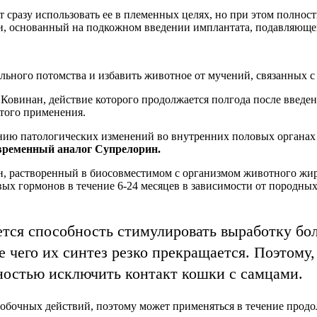
 сразу использовать ее в племенных целях, но при этом полнос
, основанный на подкожном введении имплантата, подавляюще
ельного потомства и избавить животное от мучений, связанных 
 Ковинан, действие которого продолжается полгода после введе
того применения.
нию патологических изменений во внутренних половых органах
овременный аналог Супрелорин.
н, растворенный в биосовместимом с организмом животного жир
вых гормонов в течение 6-24 месяцев в зависимости от породн
ся способность стимулировать выработку боль
е чего их синтез резко прекращается. Поэтому
лностью исключить контакт кошки с самцами.
обочных действий, поэтому может применяться в течение прод