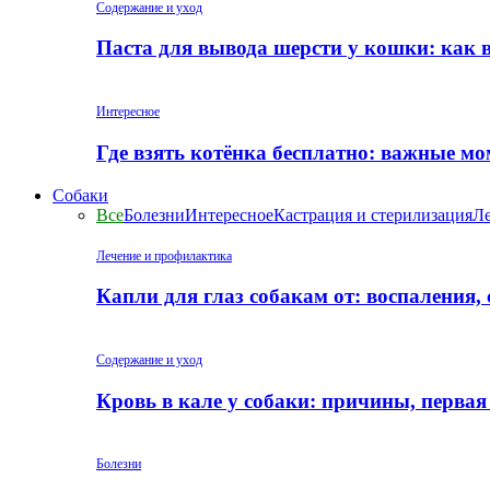
Содержание и уход
Паста для вывода шерсти у кошки: как 
Интересное
Где взять котёнка бесплатно: важные м
Собаки
Все
Болезни
Интересное
Кастрация и стерилизация
Ле
Лечение и профилактика
Капли для глаз собакам от: воспаления,
Содержание и уход
Кровь в кале у собаки: причины, перва
Болезни