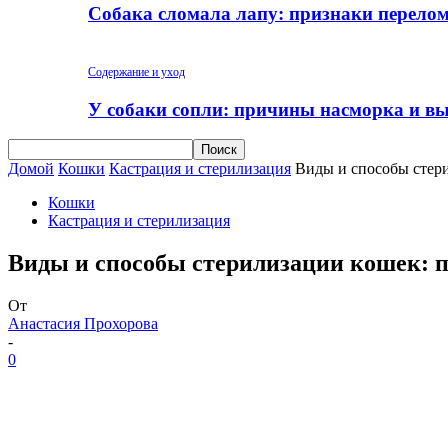
Собака сломала лапу: признаки перело
Содержание и уход
У собаки сопли: причины насморка и вы
Домой
Кошки
Кастрация и стерилизация
Виды и способы стер
Кошки
Кастрация и стерилизация
Виды и способы стерилизации кошек: 
От
Анастасия Прохорова
-
0