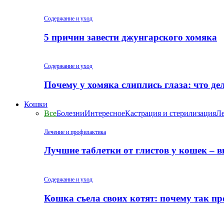
Содержание и уход
5 причин завести джунгарского хомяка
Содержание и уход
Почему у хомяка слиплись глаза: что де
Кошки
Все
Болезни
Интересное
Кастрация и стерилизация
Ле
Лечение и профилактика
Лучшие таблетки от глистов у кошек – 
Содержание и уход
Кошка съела своих котят: почему так пр