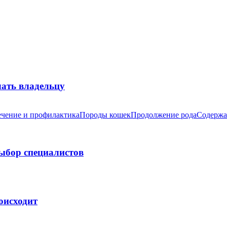
лать владельцу
чение и профилактика
Породы кошек
Продолжение рода
Содержа
выбор специалистов
оисходит