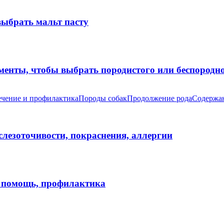
выбрать мальт пасту
оменты, чтобы выбрать породистого или беспород
чение и профилактика
Породы собак
Продолжение рода
Содержан
 слезоточивости, покраснения, аллергии
я помощь, профилактика