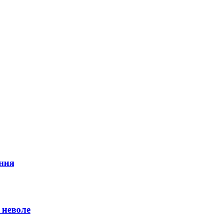
ния
 неволе