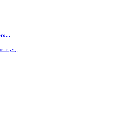
ного…
ие и уход