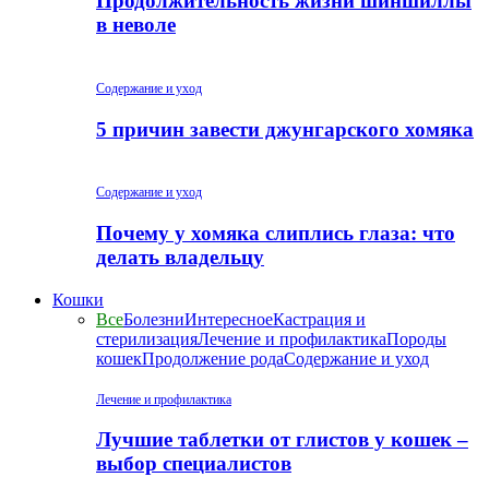
Продолжительность жизни шиншиллы
в неволе
Содержание и уход
5 причин завести джунгарского хомяка
Содержание и уход
Почему у хомяка слиплись глаза: что
делать владельцу
Кошки
Все
Болезни
Интересное
Кастрация и
стерилизация
Лечение и профилактика
Породы
кошек
Продолжение рода
Содержание и уход
Лечение и профилактика
Лучшие таблетки от глистов у кошек –
выбор специалистов