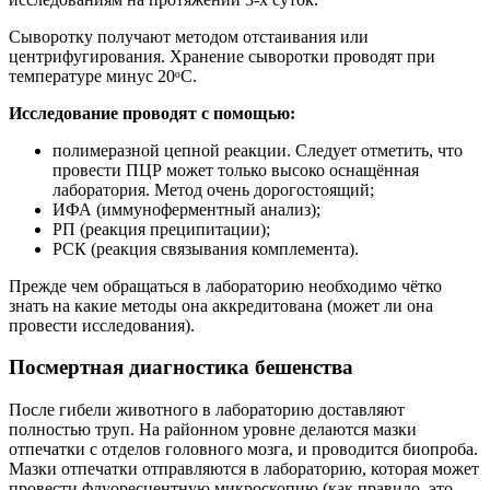
Сыворотку получают методом отстаивания или
центрифугирования. Хранение сыворотки проводят при
температуре минус 20ᵒC.
Исследование проводят с помощью:
полимеразной цепной реакции. Следует отметить, что
провести ПЦР может только высоко оснащённая
лаборатория. Метод очень дорогостоящий;
ИФА (иммуноферментный анализ);
РП (реакция преципитации);
РСК (реакция связывания комплемента).
Прежде чем обращаться в лабораторию необходимо чётко
знать на какие методы она аккредитована (может ли она
провести исследования).
Посмертная диагностика бешенства
После гибели животного в лабораторию доставляют
полностью труп. На районном уровне делаются мазки
отпечатки с отделов головного мозга, и проводится биопроба.
Мазки отпечатки отправляются в лабораторию, которая может
провести флуоресцентную микроскопию (как правило, это