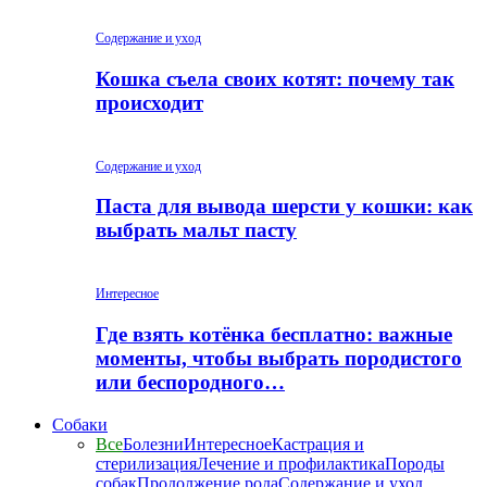
Содержание и уход
Кошка съела своих котят: почему так
происходит
Содержание и уход
Паста для вывода шерсти у кошки: как
выбрать мальт пасту
Интересное
Где взять котёнка бесплатно: важные
моменты, чтобы выбрать породистого
или беспородного…
Собаки
Все
Болезни
Интересное
Кастрация и
стерилизация
Лечение и профилактика
Породы
собак
Продолжение рода
Содержание и уход