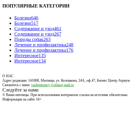
ПОПУЛЯРНЫЕ КАТЕГОРИИ
Болезни
646
Болезни
517
Содержание и уход
461
Содержание и уход
267
Породы собак
263
Лечение и профилактика
248
Лечение и профилактика
176
Интересное
135
Интересное
134
О НАС
Адрес редакции: 141008, Мытищи, ул. Колпакова, 24А, оф.47, Бизнес Центр Атриум.
Свяжитесь с нами:
vashipitomcy (собака) mail.ru
Следуйте за нами
© Ваши питомцы. При использовании материалов ссылка на источник обязательна.
Информация на сайте 16+