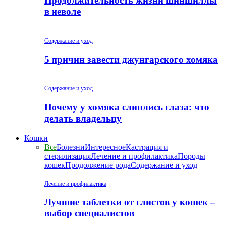
Продолжительность жизни шиншиллы
в неволе
Содержание и уход
5 причин завести джунгарского хомяка
Содержание и уход
Почему у хомяка слиплись глаза: что
делать владельцу
Кошки
Все
Болезни
Интересное
Кастрация и
стерилизация
Лечение и профилактика
Породы
кошек
Продолжение рода
Содержание и уход
Лечение и профилактика
Лучшие таблетки от глистов у кошек –
выбор специалистов