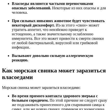
Власоеды являются частыми переносчиками
опасных заболеваний.
Некоторые из них опасны и для
человека.
При сильных инвазиях животное будет чувствовать
некоторый дискомфорт.
Из-за этого «свин» может
утратить аппетит, что неизбежно приведет к
истощению, а также значительному ослаблению
иммунитета. Все это может привести к смерти свинки
от любой бактериальной, вирусной или грибковой
инфекции.
Вызывают довольно сильную аллергическую
реакцию.
Как морская свинка может заразиться
власоедами
Морская свинка может заразиться власоедами:
Во время прямого контакта здорового зверька с
больным сородичем.
По этой причине не следует сразу
же подсаживать принесенного для спаривания самца к
самке, или же новую свинку, прямиком из зоомагазина,