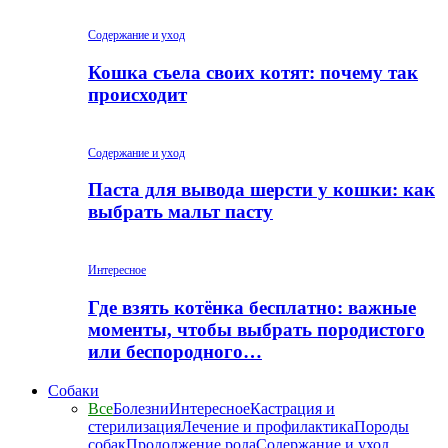
Содержание и уход
Кошка съела своих котят: почему так
происходит
Содержание и уход
Паста для вывода шерсти у кошки: как
выбрать мальт пасту
Интересное
Где взять котёнка бесплатно: важные
моменты, чтобы выбрать породистого
или беспородного…
Собаки
Все
Болезни
Интересное
Кастрация и
стерилизация
Лечение и профилактика
Породы
собак
Продолжение рода
Содержание и уход