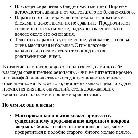
Власоеды окрашены в бледно-желтый цвет. Впрочем,
встречаются вариации от желтоватого до бледно-серого.
Паразиты этого вида малоподвижны и с прыткими
блохами и даже вшами их не сравнить. Предпочитают
спокойно сидеть на месте, надежно закрепляясь на
волосе около его основания.
Тело этих паразитов укороченное, угловатое, а голова
очень массивная и большая. Этим власоеды
кардинально отличаются от своих далеких
родственников, вшей.
В отличие от многих видов эктопаразитов, сами по себе
власоеды сравнительно безопасны. Они не питаются кровью
или лимфой, довольствуясь поеданием волос и частичек
отмершей кожи. Кроме того, они не вызывают дикого зуда и
прочих неприятных ощущений, столь досаждающих
животным с блохами и прочими кровососами.
Но чем же они опасны:
Массированная инвазия может привести к
существенному прореживанию шерстного покрова
зверька.
Свинка, особенно длинношерстная, может
превратиться в подобие старого, битого молью пальто.