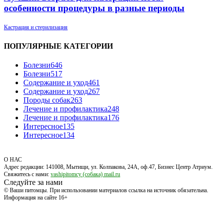
особенности процедуры в разные периоды
Кастрация и стерилизация
ПОПУЛЯРНЫЕ КАТЕГОРИИ
Болезни
646
Болезни
517
Содержание и уход
461
Содержание и уход
267
Породы собак
263
Лечение и профилактика
248
Лечение и профилактика
176
Интересное
135
Интересное
134
О НАС
Адрес редакции: 141008, Мытищи, ул. Колпакова, 24А, оф.47, Бизнес Центр Атриум.
Свяжитесь с нами:
vashipitomcy (собака) mail.ru
Следуйте за нами
© Ваши питомцы. При использовании материалов ссылка на источник обязательна.
Информация на сайте 16+