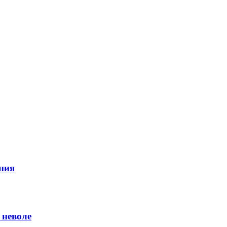
ния
 неволе