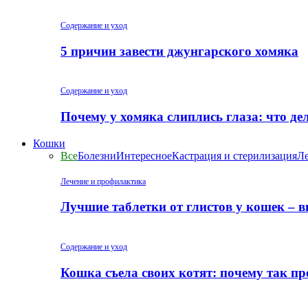
Содержание и уход
5 причин завести джунгарского хомяка
Содержание и уход
Почему у хомяка слиплись глаза: что де
Кошки
Все
Болезни
Интересное
Кастрация и стерилизация
Ле
Лечение и профилактика
Лучшие таблетки от глистов у кошек – 
Содержание и уход
Кошка съела своих котят: почему так пр