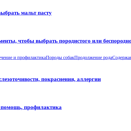
выбрать мальт пасту
оменты, чтобы выбрать породистого или беспород
чение и профилактика
Породы собак
Продолжение рода
Содержан
 слезоточивости, покраснения, аллергии
я помощь, профилактика