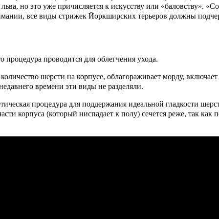
 льва, но это уже причисляется к искусству или «баловству». «
имании, все виды стрижек Йоркширских терьеров должны подчер
то процедура проводится для облегчения ухода.
 количество шерсти на корпусе, облагораживает морду, включает
недавнего времени эти виды не разделяли.
етическая процедура для поддержания идеальной гладкости шер
сти корпуса (который ниспадает к полу) сечется реже, так как по