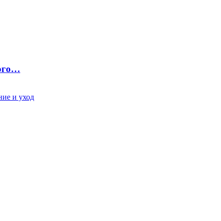
ного…
ие и уход