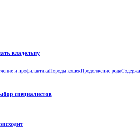
лать владельцу
чение и профилактика
Породы кошек
Продолжение рода
Содержа
выбор специалистов
оисходит