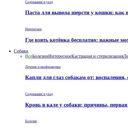
Содержание и уход
Паста для вывода шерсти у кошки: как 
Интересное
Где взять котёнка бесплатно: важные м
Собаки
Все
Болезни
Интересное
Кастрация и стерилизация
Ле
Лечение и профилактика
Капли для глаз собакам от: воспаления,
Содержание и уход
Кровь в кале у собаки: причины, перва
Болезни