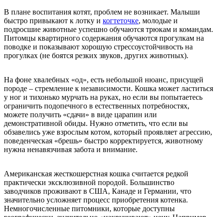
В плане воспитания котят, проблем не возникает. Малыши
быстро привыкают к лотку и
когтеточке
, молодые и
подросшие животные успешно обучаются трюкам и командам.
Питомцы квартирного содержания обучаются прогулкам на
поводке и показывают хорошую стрессоустойчивость на
прогулках (не боятся резких звуков, других животных).
На фоне хвалебных «од», есть небольшой нюанс, присущей
породе – стремление к независимости. Кошка может ластиться
у ног и тихонько мурчать на руках, но если вы попытаетесь
ограничить подопечного в естественных потребностях,
можете получить «сдачи» в виде царапин или
демонстративной обиды. Нужно отметить, что если вы
обзавелись уже взрослым котом, который проявляет агрессию,
поведенческая «брешь» быстро корректируется, животному
нужна ненавязчивая забота и внимание.
Американская жесткошерстная кошка считается редкой
практически эксклюзивной породой. Большинство
заводчиков проживают в США, Канаде и Германии, что
значительно усложняет процесс приобретения котенка.
Немногочисленные питомники, которые доступны