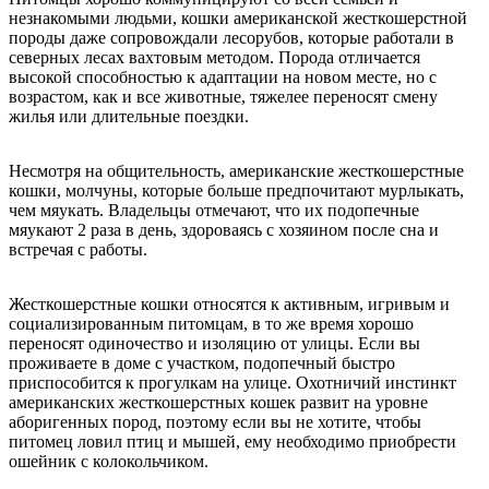
незнакомыми людьми, кошки американской жесткошерстной
породы даже сопровождали лесорубов, которые работали в
северных лесах вахтовым методом. Порода отличается
высокой способностью к адаптации на новом месте, но с
возрастом, как и все животные, тяжелее переносят смену
жилья или длительные поездки.
Несмотря на общительность, американские жесткошерстные
кошки, молчуны, которые больше предпочитают мурлыкать,
чем мяукать. Владельцы отмечают, что их подопечные
мяукают 2 раза в день, здороваясь с хозяином после сна и
встречая с работы.
Жесткошерстные кошки относятся к активным, игривым и
социализированным питомцам, в то же время хорошо
переносят одиночество и изоляцию от улицы. Если вы
проживаете в доме с участком, подопечный быстро
приспособится к прогулкам на улице. Охотничий инстинкт
американских жесткошерстных кошек развит на уровне
аборигенных пород, поэтому если вы не хотите, чтобы
питомец ловил птиц и мышей, ему необходимо приобрести
ошейник с колокольчиком.