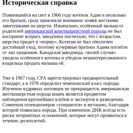
Историческая справка
Появившийся на свет в 1966 году котенок Адам и несколько
его братьев, сразу привлекли внимание хозяев жесткими
завитушками на шерсти. Изначально, особенный малыш от
родителей
американской короткошерстной породы
не был
воспринят всерьез, заводчики посчитали, что с возрастом,
шерстка придет в «норму». Котятам не был обеспечен
достойный уход, поэтому кучерявые братики Адама погибли
от лап хищников. Канадская заводчица, «волей случая»
увидела особенного котенка и убедила незаинтересованного
владельца продать малыша ей.
Уже в 1967 году, CFA зарегистрировал предварительный
стандарт, а в 1978 определил чемпионский класс породы.
Изучение кудрявых питомцев не прекращается, американская
жесткошерстная порода кошек является предметом
наблюдения крупнейших клубов и экспертов в разведении.
Сомнения селекционеров «упираются» в мутацию, благодаря
которой появилась порода. При изменении ДНК всегда есть
риски неприятных осложнений, которые могут проявиться в
течение десятилетий.