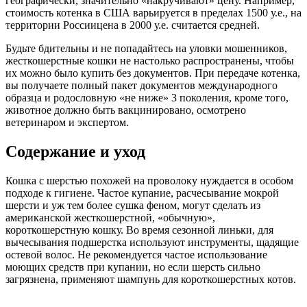
географически, значительно «накручивают» цену. Например,
стоимость котенка в США варьируется в пределах 1500 у.е., на
территории Россиицена в 2000 у.е. считается средней.
Будьте бдительны и не попадайтесь на уловки мошенников,
жесткошерстные кошки не настолько распространены, чтобы
их можно было купить без документов. При передаче котенка,
вы получаете полный пакет документов международного
образца и родословную «не ниже» 3 поколения, кроме того,
животное должно быть вакцинировано, осмотрено
ветеринаром и экспертом.
Содержание и уход
Кошка с шерстью похожей на проволоку нуждается в особом
подходе к гигиене. Частое купание, расчесывание мокрой
шерсти и уж тем более сушка феном, могут сделать из
американской жесткошерстной, «обычную»,
короткошерстную кошку. Во время сезонной линьки, для
вычесывания подшерстка используют инструменты, щадящие
остевой волос. Не рекомендуется частое использование
моющих средств при купании, но если шерсть сильно
загрязнена, применяют шампунь для короткошерстных котов.