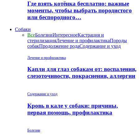
Где взять котёнка бесплатно: важные
моменты, чтобы выбрать породистого
или беспородного…
Собаки
Все
Болезни
Интересное
Кастрация и
стерилизация
Лечение и профилактика
Породы
собак
Продолжение рода
Содержание и уход
Лечение и профилактика
Капли для глаз собакам от: воспаления,
слезоточивости, покраснения, аллергии
Содержание и уход
Кровь в кале у собаки: причины,
первая помощь, профилактика
Болезни