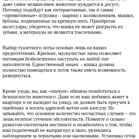
даже самое независимое животное нуждается в досуге.
Питомцу подойдут как интерактивные, так и самые
«примитивные» игрушки – шарики с колокольчиком, мышки,
бубоны, подвешенные на крепкую нить. Приобретая
аксессуары, убедитесь, что кошка не может разгрызть их
зубами, а материалы не являются токсичными.
Выбор туалетного лотка основан лишь на ваших
предпочтениях. Крепкие, мускулистые лапы позволяют
питомцам безболезненно наступать на любой тип
наполнителя. Единственный нюанс – кошка должна
полностью помещаться в лоток также иметь возможность
развернуться.
Кроме ухода, вы, как «опекун» обязаны позаботиться о
безопасности животного. Даже если ваш любимец живет в
квартире и не выходит на улицу, он должен быть приучен к
ошейнику и носить адресной жетон или капсулу. Не
забывайте, что основное количество несчастных случаев – это
лишь нелепое стечение обстоятельств. Помните о сильно
развитом охотничьем инстинкте и позаботьтесь о том, чтобы
ваш подопечный не выпрыгнул в окно, увлекшись
наблюдением за пернатыми или насекомыми. Установка сеток