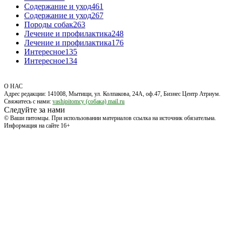
Содержание и уход
461
Содержание и уход
267
Породы собак
263
Лечение и профилактика
248
Лечение и профилактика
176
Интересное
135
Интересное
134
О НАС
Адрес редакции: 141008, Мытищи, ул. Колпакова, 24А, оф.47, Бизнес Центр Атриум.
Свяжитесь с нами:
vashipitomcy (собака) mail.ru
Следуйте за нами
© Ваши питомцы. При использовании материалов ссылка на источник обязательна.
Информация на сайте 16+