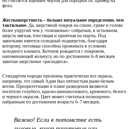
но считается хорошей чертой для породности, пример на
фото.
Жесткошерстность – больше визуальное определение, чем
тактильное.
Да, шерстяной покров на спине, гриве и голове
более упругий чем у «плюшевых» собратьев, в остальном,
шерсть мягкая, блестящая и приятная на ощупь. Под
завитками имеется солидный подшерсток, благодаря
которому, питомцы способны проживать в условиях
холодного климата. Котенок рождается с покровом,
напоминающей кольчугу, но по достижении 6–8 месяцев
завитые шерстинки «расходятся».
Стандартом породы признаны практически все окрасы,
например, тот самый Адам был пятнистым рыже-белым
котом. Приоритетными в плане разведения являются
носители голубого, красно-шиншиллового, кремового, белого
и черного окрасов. Цвет может считаться полноценно
набранным по достижении возраста 6–7 месяцев.
Важно! Если в потомстве есть
лиловые, колор поинтовые или