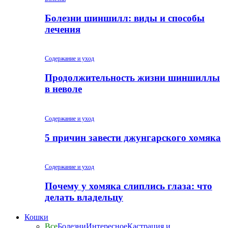
Болезни шиншилл: виды и способы
лечения
Содержание и уход
Продолжительность жизни шиншиллы
в неволе
Содержание и уход
5 причин завести джунгарского хомяка
Содержание и уход
Почему у хомяка слиплись глаза: что
делать владельцу
Кошки
Все
Болезни
Интересное
Кастрация и