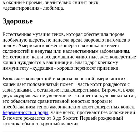
в оконные проемы, значительно снизит риск
«десантирования» любимца.
Здоровье
Естественная мутация генов, которая обеспечила породе
необычную шерсть, не нанесла вреда здоровью питомцев в
целом. Американская жесткошерстная кошка не имеет
склонностей к недугам или наследственным заболеваниям.
Естественно, как и все домашние животные, жесткошерстные
кошки нуждаются в вакцинации. Благодаря крепкому
иммунитету «кудряшки» хорошо переносят прививки.
Вязка жесткошерстной и короткошерстной американских
кошек дает половинчатый помет – часть котят рождаются с
завитушками, а остальные гладкошерстными. Впрочем, вязка
двух «кудряшек» не увеличивает количество кучерявых котят,
это объясняется сравнительной юностью породы и
преобладанием генов американских короткошерстных кошек.
Беременность и роды
, чаще всего, протекают без осложнений.
В помете рождается от 3 до 5 котят. Первый рожденный
котенок, обычно, крупный мальчик.