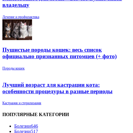
владельцу
Лечение и профилактика
Пушистые породы кошек: весь список
официально признанных питомцев (+ фото)
Породы кошек
Лучший возраст для кастрации кота:
особенности процедуры в разные периоды
Кастрация и стерилизация
ПОПУЛЯРНЫЕ КАТЕГОРИИ
Болезни
646
Болезни
517