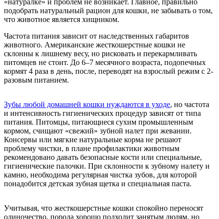
«натуралке» и проблем не возникает. Главное, правильно
подобрать натуральный рацион для кошки, не забывать о том,
что животное является хищником.
Частота питания зависит от наследственных габаритов
животного. Американские жесткошерстные кошки не
склонны к лишнему весу, но рисковать и перекармливать
питомцев не стоит. До 6–7 месячного возраста, подопечных
кормят 4 раза в день, после, переводят на взрослый режим с 2-
разовым питанием.
Зубы любой домашней кошки нуждаются в уходе
, но частота
и интенсивность гигиенических процедур зависят от типа
питания. Питомцы, питающиеся сухим промышленным
кормом, счищают «свежий» зубной налет при жевании.
Консервы или мягкие натуральные корма не решают
проблему чистки, в плане профилактики животным
рекомендовано давать безопасные кости или специальные,
гигиенические палочки. При склонности к зубному налету и
камню, необходима регулярная чистка зубов, для которой
понадобится детская зубная щетка и специальная паста.
Учитывая, что жесткошерстные кошки спокойно переносят
одиночество, порода хорошо подходит занятым людям, но