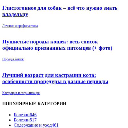
Глистогонное для собак – всё что нужно знать
владельцу
Лечение и профилактика
Пушистые породы кошек: весь список
официально признанных питомцев (+ фото)
Породы кошек
Лучший возраст для кастрации кота:
особенности процедуры в разные периоды
Кастрация и стерилизация
ПОПУЛЯРНЫЕ КАТЕГОРИИ
Болезни
646
Болезни
517
Содержание и уход
461