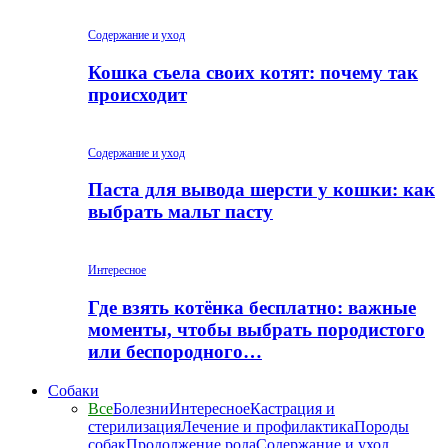
Содержание и уход
Кошка съела своих котят: почему так
происходит
Содержание и уход
Паста для вывода шерсти у кошки: как
выбрать мальт пасту
Интересное
Где взять котёнка бесплатно: важные
моменты, чтобы выбрать породистого
или беспородного…
Собаки
Все
Болезни
Интересное
Кастрация и
стерилизация
Лечение и профилактика
Породы
собак
Продолжение рода
Содержание и уход