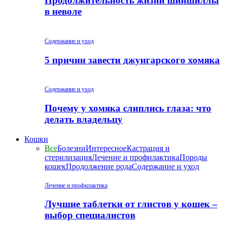
Продолжительность жизни шиншиллы
в неволе
Содержание и уход
5 причин завести джунгарского хомяка
Содержание и уход
Почему у хомяка слиплись глаза: что
делать владельцу
Кошки
Все
Болезни
Интересное
Кастрация и
стерилизация
Лечение и профилактика
Породы
кошек
Продолжение рода
Содержание и уход
Лечение и профилактика
Лучшие таблетки от глистов у кошек –
выбор специалистов