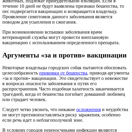
животных, подлежат принудительной изоляции. Если в
течение 10 дней не будут выявлены признаки бешенства, то
пес подвергается вакцинации и возвращается владельцу.
Проявление симптомов данного заболевания является
поводом для усыпления и сжигания.
При возникновении вспышки заболевания врачи
ветеринарной службы могут провести внеплановую
вакцинацию с использованием определенного препарата.
Аргументы «за и против» вакцинации
Некоторые владельцы городских собак пытаются обосновать
целесообразность
прививки от бешенства
, приводя аргументы
«за и против» вакцинации. Это свидетельствует о невежестве
в вопросах опасности заболевания и путях его
распространения. Часто подобная халатность заканчивается
трагедией, когда от бешенства погибает домашний любимец
или страдает человек.
Следует четко уяснить, что никакие
осложнения
и неудобства
не могут противопоставляться риску заражения, особенно
если речь идет о неблагополучной зоне.
В условиях городов переносчиками инфекции являются