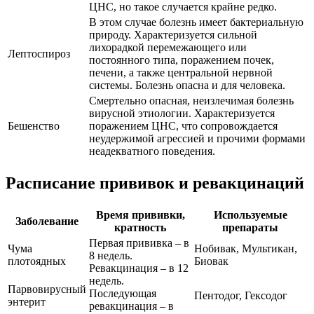
ЦНС, но такое случается крайне редко.
В этом случае болезнь имеет бактериальную
природу. Характеризуется сильной
лихорадкой перемежающего или
Лептоспироз
постоянного типа, поражением почек,
печени, а также центральной нервной
системы. Болезнь опасна и для человека.
Смертельно опасная, неизлечимая болезнь
вирусной этиологии. Характеризуется
Бешенство
поражением ЦНС, что сопровождается
неудержимой агрессией и прочими формами
неадекватного поведения.
Расписание прививок и ревакцинаций
Время прививки,
Используемые
Заболевание
кратность
препараты
Первая прививка – в
Чума
Нобивак, Мультикан,
8 недель.
плотоядных
Биовак
Ревакцинация – в 12
недель.
Парвовирусный
Последующая
Пентодог, Гексодог
энтерит
ревакцинация – в