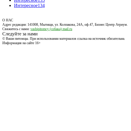
Интересное
135
Интересное
134
О НАС
Адрес редакции: 141008, Мытищи, ул. Колпакова, 24А, оф.47, Бизнес Центр Атриум.
Свяжитесь с нами:
vashipitomcy (собака) mail.ru
Следуйте за нами
© Ваши питомцы. При использовании материалов ссылка на источник обязательна.
Информация на сайте 16+