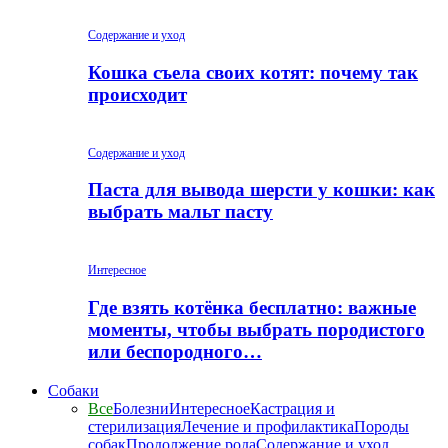
Содержание и уход
Кошка съела своих котят: почему так
происходит
Содержание и уход
Паста для вывода шерсти у кошки: как
выбрать мальт пасту
Интересное
Где взять котёнка бесплатно: важные
моменты, чтобы выбрать породистого
или беспородного…
Собаки
Все
Болезни
Интересное
Кастрация и
стерилизация
Лечение и профилактика
Породы
собак
Продолжение рода
Содержание и уход