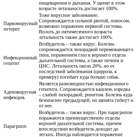
пищеварения и дыхания. У щенят в этом
возрасте летальность достигает 100%.
Тоже вирусное заболевание.
Сопровождается сильной рвотой, поносом,
Парвовирусный
возможно поражение нервной системы.
энтерит
Вплоть до пятимесячного возраста
летальность также достигает 100%.
Возбудитель – также вирус. Болезнь
сопровождается лихорадкой перемежающего
типа, поражением глаз и верхнего отдела
Инфекционный
дыхательной системы, а также печени и
гепатит
ЦНС. Летальность около 20%, но от
последствий заболевания (цирроза, к
примеру) погибает куда больше собак.
Является разновидностью инфекционного
гепатита. Сопровождается кашлем, изредка
Аденовирусная
– слабой лихорадкой, ринитом. Болезнь куда
инфекция.
безопаснее предыдущей, но щенята гибнут и
от нее.
Возбудитель – также вирус. При парагриппе
поражаются преимущественно отделы
верхней дыхательной системы, причем
Парагрипп
впоследствии возбудитель доходит до
легких. Иногда наблюдается поражение