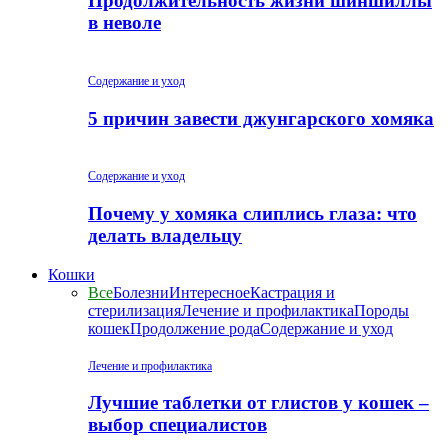
Продолжительность жизни шиншиллы
в неволе
Содержание и уход
5 причин завести джунгарского хомяка
Содержание и уход
Почему у хомяка слиплись глаза: что
делать владельцу
Кошки
Все
Болезни
Интересное
Кастрация и
стерилизация
Лечение и профилактика
Породы
кошек
Продолжение рода
Содержание и уход
Лечение и профилактика
Лучшие таблетки от глистов у кошек –
выбор специалистов