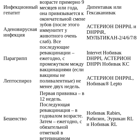
возрасте примерно 9
Инфекционный
Дипентавак или
месяцев или года,
гепатит
Гексаканивак
она привязывается к
окончательной смене
зубов (после этого
АСТЕРИОН DHPPiL и
Аденовирусная
иммунитет у
DHPPiR,
инфекция
животного очень
МУЛЬТИКАН-2/4/6/7/8
слаб). Все
последующие
ревакцинации –
Intervet Нобивак
Парагрипп
ежегодно, с
DHPPI, АСТЕРИОН
промежутком между
DHPPi Нобивак KC
вакцинациями (если
вакцины не
АСТЕРИОН DHPPiL,
Лептоспироз
поливалентные) не
Нобивак® Lepto
менее двух недель.
Первая прививка – в
12 недель.
Последующая
ревакцинация – в
Нобивак Rabies,
годовалом возрасте.
Бешенство
Рабизин, Эурикан RL
Затем – ежегодно, с
и Нобивак RL
обязательной
отметкой в
ветеринарном