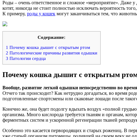
Роды – очень ответственное и сложное «мероприятие». Даже у
котят, никогда не стоит полностью исключать вероятность того
К примеру,
роды у кошек
могут заканчиваться тем, что животн
Содержание:
1
Почему кошка дышит с открытым ртом
2
Патологические причины развития одышки
3
Патологии сердца
Почему кошка дышит с открытым рто
Вообще, развитие легкой одышки непосредственно во время
Отчего так происходит? Как нетрудно догадаться, во время р
подготовленные спортсмены или скаковые лошади после такого
Конечно же, она будет подолгу вдыхать воздух «полной грудь
организма. Много кислорода требуется тканям и органам, кото
ферментных систем и ускоренной регенерации тканей репродук
Особенно это касается первородящих и старых рожениц. В перв
уже старый организм питомицы, родившей на своем веку не один