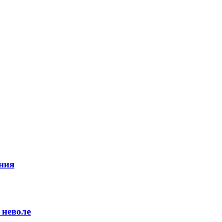
ния
 неволе