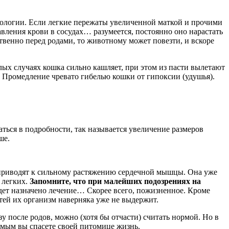
зиологии. Если легкие пережаты увеличенной маткой и прочими
вления крови в сосудах… разумеется, постоянно оно нарастать
твенно перед родами, то животному может повезти, и вскоре
лых случаях кошка сильно кашляет, при этом из пасти вылетают
 Промедление чревато гибелью кошки от гипоксии (удушья).
ваться в подробности, так называется увеличение размеров
ше.
з приводят к сильному растяжению сердечной мышцы. Она уже
 легких.
Запомните, что при малейших подозрениях на
дет назначено лечение… Скорее всего, пожизненное. Кроме
тей их организм наверняка уже не выдержит.
 после родов, можно (хотя бы отчасти) считать нормой. Но в
самым вы спасете своей питомице жизнь.