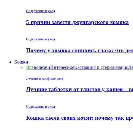
Содержание и уход
5 причин завести джунгарского хомяка
Содержание и уход
Почему у хомяка слиплись глаза: что де
Кошки
Все
Болезни
Интересное
Кастрация и стерилизация
Ле
Лечение и профилактика
Лучшие таблетки от глистов у кошек – 
Содержание и уход
Кошка съела своих котят: почему так пр