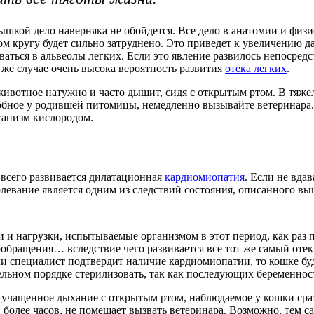
одышкой дело наверняка не обойдется. Все дело в анатомии и фи
 кругу будет сильно затруднено. Это приведет к увеличению да
аться в альвеолы легких. Если это явление развилось непосредс
 же случае очень высока вероятность развития
отека легких
.
животное натужно и часто дышит, сидя с открытым ртом. В тяже
обное у родившей питомицы, немедленно вызывайте ветеринара.
ганизм кислородом.
всего развивается дилатационная
кардиомиопатия
. Если не вда
левание является одним из следствий состояния, описанного вы
и и нагрузки, испытываемые организмом в этот период, как ра
обращения… вследствие чего развивается все тот же самый отек
и специалист подтвердит наличие кардиомиопатии, то кошке бу
ельном порядке стерилизовать, так как последующих беременнос
 учащенное дыхание с открытым ртом, наблюдаемое у кошки сразу
и более часов, не помешает вызвать ветеринара. Возможно, тем 