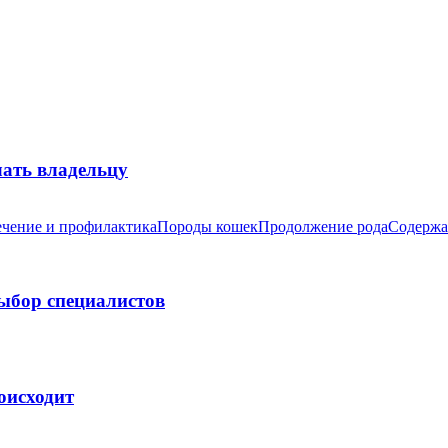
лать владельцу
чение и профилактика
Породы кошек
Продолжение рода
Содержа
выбор специалистов
оисходит