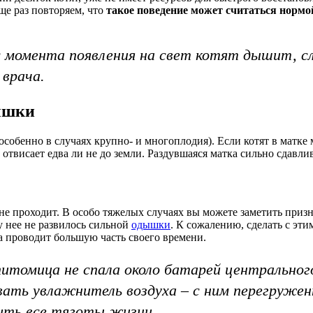
ще раз повторяем, что
такое поведение может считаться нормо
с момента появления на свет котят дышит, сл
 врача.
ышки
особенно в случаях крупно- и многоплодия). Если котят в матке 
 отвисает едва ли не до земли. Раздувшаяся матка сильно сдавл
не проходит. В особо тяжелых случаях вы можете заметить призн
у нее не развилось сильной
одышки
. К сожалению, сделать с эт
 проводит большую часть своего времени.
итомица не спала около батарей центрального
вать увлажнитель воздуха – с ним перегруже
ить все тяготы жизни.