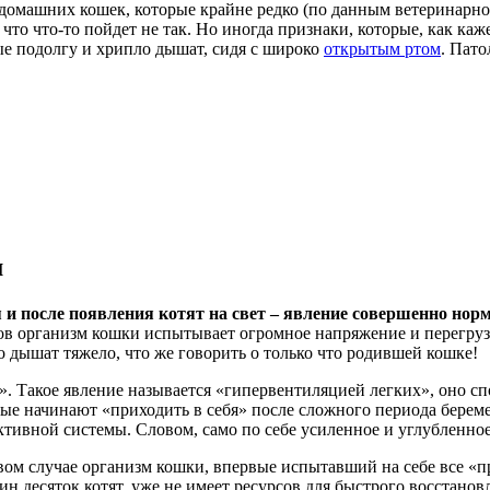
 домашних кошек, которые крайне редко (по данным ветеринарн
, что что-то пойдет не так. Но иногда признаки, которые, как к
ые подолгу и хрипло дышат, сидя с широко
открытым ртом
. Пато
м
 и после появления котят на свет – явление совершенно нор
одов организм кошки испытывает огромное напряжение и перегру
 дышат тяжело, что же говорить о только что родившей кошке!
ю». Такое явление называется «гипервентиляцией легких», оно 
рые начинают «приходить в себя» после сложного периода береме
тивной системы. Словом, само по себе усиленное и углубленное
ом случае организм кошки, впервые испытавший на себе все «пр
 десяток котят, уже не имеет ресурсов для быстрого восстановл