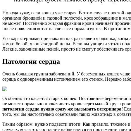
Но куда хуже, если кошка уже старая. В этом случае простой 
органами брюшной и тазовой полостей, кровообращение в малом
не может. Постепенно жидкая фракция крови начинает просачив
после появления котят на свет все нормализуется. В противном
Его характерными признаками как раз является одышка, когда 
комки белой, хлопьевидной пены. Если вы увидели что-то под
Легкие, заполненные пеной, просто не смогут обеспечивать ор
Патологии сердца
Очень большая группа заболеваний. У беременных кошек чаще 
сердца с одновременным истончением его стенок. Нередко забо
Особенно это касается старых кошек. Постоянные беременност
не может нормально прокачивать кровь через малый круг крово
патологии сердца нужно сразу же вызывать ветеринара!
Есл
того, мы бы настоятельно советовали таких животных в обязат
Таким образом, нужно подвести итоги. Как правило, тяжелое и
случаях, когда это состояние наблюдается на протяжении трех 