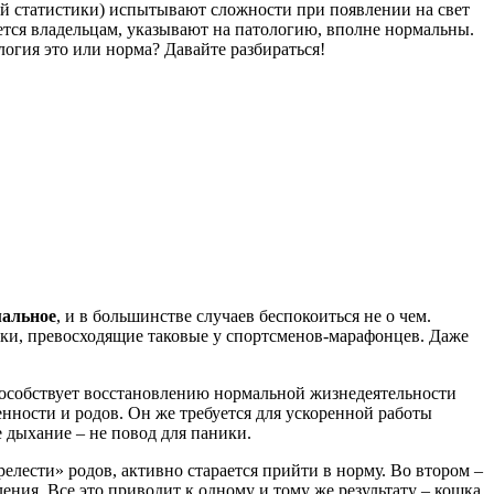
ой статистики) испытывают сложности при появлении на свет
ажется владельцам, указывают на патологию, вполне нормальны.
логия это или норма? Давайте разбираться!
мальное
, и в большинстве случаев беспокоиться не о чем.
зки, превосходящие таковые у спортсменов-марафонцев. Даже
способствует восстановлению нормальной жизнедеятельности
нности и родов. Он же требуется для ускоренной работы
 дыхание – не повод для паники.
елести» родов, активно старается прийти в норму. Во втором –
ения. Все это приводит к одному и тому же результату – кошка