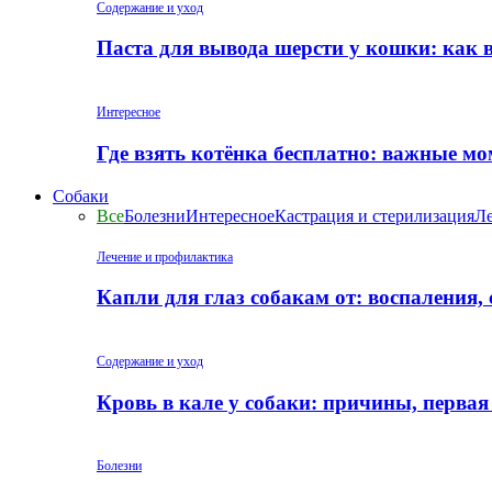
Содержание и уход
Паста для вывода шерсти у кошки: как 
Интересное
Где взять котёнка бесплатно: важные м
Собаки
Все
Болезни
Интересное
Кастрация и стерилизация
Ле
Лечение и профилактика
Капли для глаз собакам от: воспаления,
Содержание и уход
Кровь в кале у собаки: причины, перва
Болезни