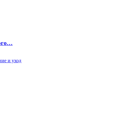
ного…
ие и уход