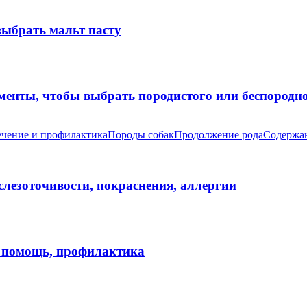
выбрать мальт пасту
оменты, чтобы выбрать породистого или беспород
чение и профилактика
Породы собак
Продолжение рода
Содержан
 слезоточивости, покраснения, аллергии
я помощь, профилактика