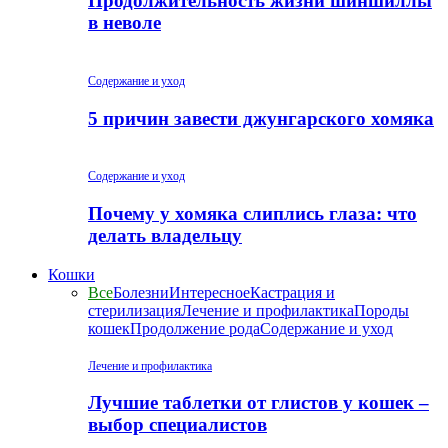
Продолжительность жизни шиншиллы
в неволе
Содержание и уход
5 причин завести джунгарского хомяка
Содержание и уход
Почему у хомяка слиплись глаза: что
делать владельцу
Кошки
Все
Болезни
Интересное
Кастрация и
стерилизация
Лечение и профилактика
Породы
кошек
Продолжение рода
Содержание и уход
Лечение и профилактика
Лучшие таблетки от глистов у кошек –
выбор специалистов