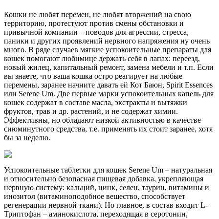
Кошки не любят перемен, не любят вторжений на свою
территорию, протестуют против смены обстановки и
привычной компании – поводов для агрессии, стресса,
паники и других проявлений нервного напряжения ну очень
много. В ряде случаев мягкие успокоительные препараты для
кошек помогают любимице держать себя в лапах: переезд,
новый жилец, капитальный ремонт, замена мебели и т.п. Если
вы знаете, что ваша кошка остро реагирует на любые
перемены, заранее начните давать ей Кот Баюн, Spirit Essences
или Serene Um. Две первые марки успокоительных капель для
кошек содержат в составе масла, экстракты и вытяжки
фруктов, трав и др. растений, и не содержат химии.
Эффективны, но обладают низкой активностью в качестве
сиюминутного средства, т.е. применять их стоит заранее, хотя
бы за неделю.
Успокоительные таблетки для кошек Serene Um – натуральная
и относительно безопасная пищевая добавка, укрепляющая
нервную систему: кальций, цинк, селен, таурин, витамины и
инозитол (витаминоподобное вещество, способствует
регенерации нервной ткани). Но главное, в состав входит L-
Триптофан – аминокислота, переходящая в серотонин,