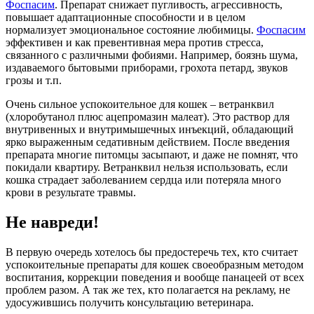
Фоспасим
. Препарат снижает пугливость, агрессивность,
повышает адаптационные способности и в целом
нормализует эмоциональное состояние любимицы.
Фоспасим
эффективен и как превентивная мера против стресса,
связанного с различными фобиями. Например, боязнь шума,
издаваемого бытовыми приборами, грохота петард, звуков
грозы и т.п.
Очень сильное успокоительное для кошек – ветранквил
(хлоробутанол плюс ацепромазин малеат). Это раствор для
внутривенных и внутримышечных инъекций, обладающий
ярко выраженным седативным действием. После введения
препарата многие питомцы засыпают, и даже не помнят, что
покидали квартиру. Ветранквил нельзя использовать, если
кошка страдает заболеванием сердца или потеряла много
крови в результате травмы.
Не навреди!
В первую очередь хотелось бы предостеречь тех, кто считает
успокоительные препараты для кошек своеобразным методом
воспитания, коррекции поведения и вообще панацеей от всех
проблем разом. А так же тех, кто полагается на рекламу, не
удосужившись получить консультацию ветеринара.