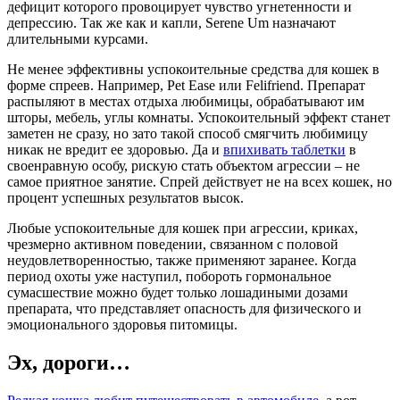
дефицит которого провоцирует чувство угнетенности и
депрессию. Так же как и капли, Serene Um назначают
длительными курсами.
Не менее эффективны успокоительные средства для кошек в
форме спреев. Например, Pet Ease или Felifriend. Препарат
распыляют в местах отдыха любимицы, обрабатывают им
шторы, мебель, углы комнаты. Успокоительный эффект станет
заметен не сразу, но зато такой способ смягчить любимицу
никак не вредит ее здоровью. Да и
впихивать таблетки
в
своенравную особу, рискую стать объектом агрессии – не
самое приятное занятие. Спрей действует не на всех кошек, но
процент успешных результатов высок.
Любые успокоительные для кошек при агрессии, криках,
чрезмерно активном поведении, связанном с половой
неудовлетворенностью, также применяют заранее. Когда
период охоты уже наступил, побороть гормональное
сумасшествие можно будет только лошадиными дозами
препарата, что представляет опасность для физического и
эмоционального здоровья питомицы.
Эх, дороги…