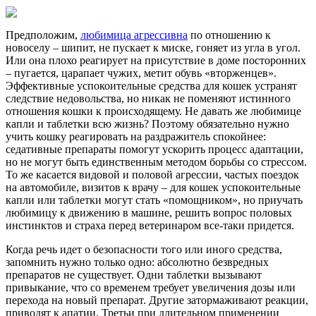
Предположим,
любимица агрессивна
по отношению к
новоселу – шипит, не пускает к миске, гоняет из угла в угол.
Или она плохо реагирует на присутствие в доме посторонних
– пугается, царапает чужих, метит обувь «вторженцев».
Эффективные успокоительные средства для кошек устранят
следствие недовольства, но никак не поменяют истинного
отношения кошки к происходящему. Не давать же любимице
капли и таблетки всю жизнь? Поэтому обязательно нужно
учить кошку реагировать на раздражитель спокойнее:
седативные препараты помогут ускорить процесс адаптации,
но не могут быть единственным методом борьбы со стрессом.
То же касается видовой и половой агрессии, частых поездок
на автомобиле, визитов к врачу – для кошек успокоительные
капли или таблетки могут стать «помощником», но приучать
любимицу к движению в машине, решить вопрос половых
инстинктов и страха перед ветеринаром все-таки придется.
Когда речь идет о безопасности того или иного средства,
запомнить нужно только одно: абсолютно безвредных
препаратов не существует. Одни таблетки вызывают
привыкание, что со временем требует увеличения дозы или
перехода на новый препарат. Другие затормаживают реакции,
приводят к апатии. Третьи при длительном применении