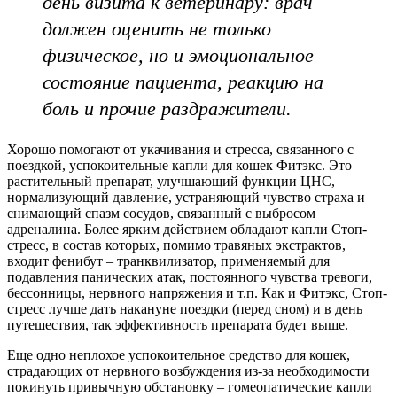
день визита к ветеринару: врач
должен оценить не только
физическое, но и эмоциональное
состояние пациента, реакцию на
боль и прочие раздражители.
Хорошо помогают от укачивания и стресса, связанного с
поездкой, успокоительные капли для кошек Фитэкс. Это
растительный препарат, улучшающий функции ЦНС,
нормализующий давление, устраняющий чувство страха и
снимающий спазм сосудов, связанный с выбросом
адреналина. Более ярким действием обладают капли Стоп-
стресс, в состав которых, помимо травяных экстрактов,
входит фенибут – транквилизатор, применяемый для
подавления панических атак, постоянного чувства тревоги,
бессонницы, нервного напряжения и т.п. Как и Фитэкс, Стоп-
стресс лучше дать накануне поездки (перед сном) и в день
путешествия, так эффективность препарата будет выше.
Еще одно неплохое успокоительное средство для кошек,
страдающих от нервного возбуждения из-за необходимости
покинуть привычную обстановку – гомеопатические капли