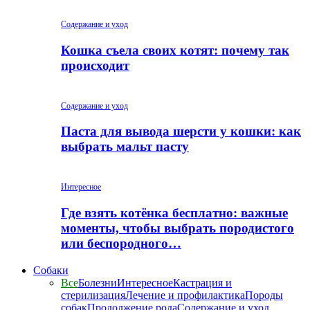
Содержание и уход
Кошка съела своих котят: почему так
происходит
Содержание и уход
Паста для вывода шерсти у кошки: как
выбрать мальт пасту
Интересное
Где взять котёнка бесплатно: важные
моменты, чтобы выбрать породистого
или беспородного…
Собаки
Все
Болезни
Интересное
Кастрация и
стерилизация
Лечение и профилактика
Породы
собак
Продолжение рода
Содержание и уход