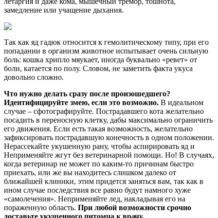
летаргия и даже кома, мышечный тремор, тошнота,
замедление или учащение дыхания.
Так как яд гадюк относится к гемолитическому типу, при его
попадании в организм животное испытывает очень сильную
боль: кошка хрипло мяукает, иногда буквально «ревет» от
боли, катается по полу. Словом, не заметить факта укуса
довольно сложно.
Что нужно делать сразу после произошедшего?
Идентифицируйте змею, если это возможно.
В идеальном
случае – сфотографируйте. Пострадавшего кота желательно
посадить в переносную клетку, дабы максимально ограничить
его движения. Если есть такая возможность, желательно
зафиксировать пострадавшую конечность в одном положении.
Нерассекайте укушенную рану, чтобы аспирировать яд и
Неприменяйте жгут без ветеринарной помощи. Но! В случаях,
когда ветеринар не может по каким-то причинам быстро
приехать, или же вы находитесь слишком далеко от
ближайшей клиники, этим придется заняться вам, так как в
ином случае последствия все равно будут намного хуже
«самолечения». Неприменяйте лед, накладывая его на
пораженную область.
При любой возможности срочно
доставьте укушенного питомца к врачу.