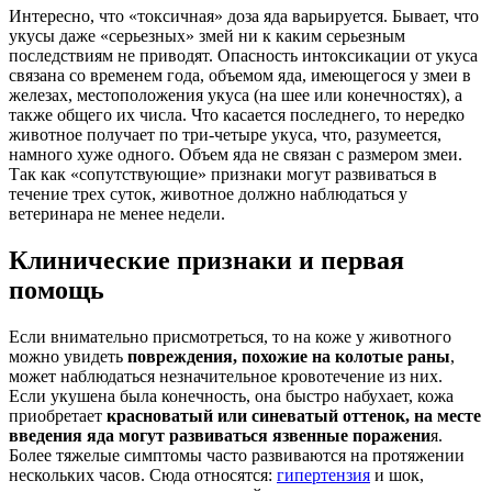
Интересно, что «токсичная» доза яда варьируется. Бывает, что
укусы даже «серьезных» змей ни к каким серьезным
последствиям не приводят. Опасность интоксикации от укуса
связана со временем года, объемом яда, имеющегося у змеи в
железах, местоположения укуса (на шее или конечностях), а
также общего их числа. Что касается последнего, то нередко
животное получает по три-четыре укуса, что, разумеется,
намного хуже одного. Объем яда не связан с размером змеи.
Так как «сопутствующие» признаки могут развиваться в
течение трех суток, животное должно наблюдаться у
ветеринара не менее недели.
Клинические признаки и первая
помощь
Если внимательно присмотреться, то на коже у животного
можно увидеть
повреждения, похожие на колотые раны
,
может наблюдаться незначительное кровотечение из них.
Если укушена была конечность, она быстро набухает, кожа
приобретает
красноватый или синеватый оттенок, на месте
введения яда могут развиваться язвенные поражени
я.
Более тяжелые симптомы часто развиваются на протяжении
нескольких часов. Сюда относятся:
гипертензия
и шок,