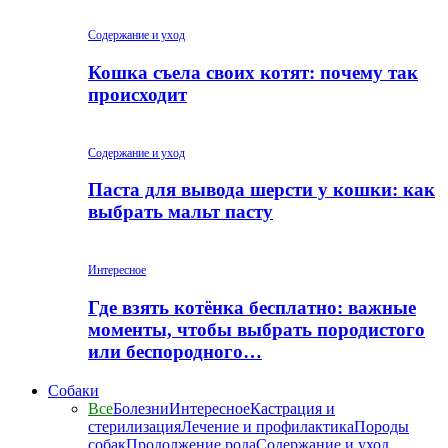
Содержание и уход
Кошка съела своих котят: почему так
происходит
Содержание и уход
Паста для вывода шерсти у кошки: как
выбрать мальт пасту
Интересное
Где взять котёнка бесплатно: важные
моменты, чтобы выбрать породистого
или беспородного…
Собаки
Все
Болезни
Интересное
Кастрация и
стерилизация
Лечение и профилактика
Породы
собак
Продолжение рода
Содержание и уход