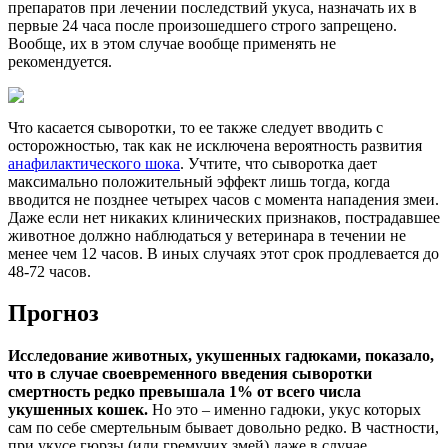
препаратов при лечении последствий укуса, назначать их в
первые 24 часа после произошедшего строго запрещено.
Вообще, их в этом случае вообще применять не
рекомендуется.
Что касается сыворотки, то ее также следует вводить с
осторожностью, так как не исключена вероятность развития
анафилактического шока
. Учтите, что сыворотка дает
максимально положительный эффект лишь тогда, когда
вводится не позднее четырех часов с момента нападения змеи.
Даже если нет никаких клинических признаков, пострадавшее
животное должно наблюдаться у ветеринара в течении не
менее чем 12 часов. В иных случаях этот срок продлевается до
48-72 часов.
Прогноз
Исследование животных, укушенных гадюками, показало,
что в случае своевременного введения сыворотки
смертность редко превышала 1% от всего числа
укушенных кошек.
Но это – именно гадюки, укус которых
сам по себе смертельным бывает довольно редко. В частности,
при укусе гюрзы (или гремучих змей) даже в случае