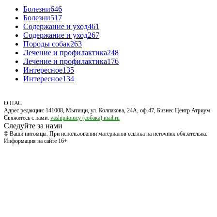
Болезни
646
Болезни
517
Содержание и уход
461
Содержание и уход
267
Породы собак
263
Лечение и профилактика
248
Лечение и профилактика
176
Интересное
135
Интересное
134
О НАС
Адрес редакции: 141008, Мытищи, ул. Колпакова, 24А, оф.47, Бизнес Центр Атриум.
Свяжитесь с нами:
vashipitomcy (собака) mail.ru
Следуйте за нами
© Ваши питомцы. При использовании материалов ссылка на источник обязательна.
Информация на сайте 16+