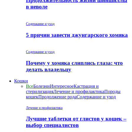
Продолжительность жизни шиншиллы
в неволе
Содержание и уход
5 причин завести джунгарского хомяка
Содержание и уход
Почему у хомяка слиплись глаза: что
делать владельцу
Кошки
Все
Болезни
Интересное
Кастрация и
стерилизация
Лечение и профилактика
Породы
кошек
Продолжение рода
Содержание и уход
Лечение и профилактика
Лучшие таблетки от глистов у кошек –
выбор специалистов