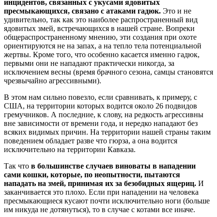
инцидентов, связанных с укусами ядовитых
пресмыкающихся, связано с атаками гадюк.
Это и не
удивительно, так как это наиболее распространенный вид
ядовитых змей, встречающихся в нашей стране. Вопреки
общераспространенному мнению, эти создания при охоте
ориентируются не на запах, а на тепло тела потенциальной
жертвы. Кроме того, что особенно касается именно гадюк,
первыми они не нападают практически никогда, за
исключением весны (время брачного сезона, самцы становятся
чрезвычайно агрессивными).
В этом нам сильно повезло, если сравнивать, к примеру, с
США, на территории которых водится около 26 подвидов
гремучников. А последние, к слову, на редкость агрессивны
вне зависимости от времени года, и нередко нападают без
всяких видимых причин. На территории нашей страны таким
поведением обладает разве что гюрза, а она водится
исключительно на территории Кавказа.
Так что
в большинстве случаев
виноваты в нападении
сами кошки, которые, по неопытности, пытаются
нападать на змей, принимая их за безобидных ящериц.
И
заканчивается это плохо. Если при нападении на человека
пресмыкающиеся кусают почти исключительно ноги (больше
им никуда не дотянуться), то в случае с котами все иначе.