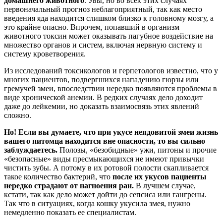
домашнего животного
. Увы, но во всех этих случаях
первоначальный прогноз неблагоприятный, так как место
введения яда находится слишком близко к головному мозгу, а
это крайне опасно. Впрочем, попавший в организм
животного токсин может оказывать пагубное воздействие на
множество органов и систем, включая нервную систему и
систему кроветворения.
Из исследований токсикологов и герпетологов известно, что у
многих пациентов, подвергшихся нападению гюрзы или
гремучей змеи, впоследствии нередко появляются проблемы в
виде хронической анемии. В редких случаях дело доходит
даже до лейкемии, но доказать взаимосвязь этих явлений
сложно.
Но! Если вы думаете, что при укусе неядовитой змеи жизнь
вашего питомца находится вне опасности, то вы сильно
заблуждаетесь.
Полозы, «безобидные» ужи, питоны и прочие
«безопасные» виды пресмыкающихся не имеют привычки
чистить зубы. А потому в их ротовой полости скапливается
такое количество бактерий, что
после их укусов пациенты
нередко страдают от нагноения ран.
В лучшем случае,
кстати, так как дело может дойти до сепсиса или гангрены.
Так что в ситуациях, когда кошку укусила змея, нужно
немедленно показать ее специалистам.