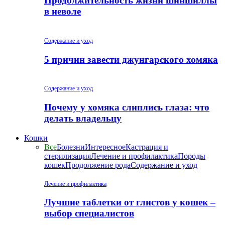
Продолжительность жизни шиншиллы
в неволе
Содержание и уход
5 причин завести джунгарского хомяка
Содержание и уход
Почему у хомяка слиплись глаза: что
делать владельцу
Кошки
Все
Болезни
Интересное
Кастрация и
стерилизация
Лечение и профилактика
Породы
кошек
Продолжение рода
Содержание и уход
Лечение и профилактика
Лучшие таблетки от глистов у кошек –
выбор специалистов