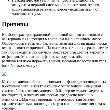
Патологическое увеличение чувствительности к
импульсам нервной системы (гиперестезия), отчего
кошка движется рывками, порой «подпрыгивая» от
малейшего звука.
Причины
Наиболее распространенной причиной менингита является
бактериальная инфекция в головном и/или спинном мозге.
Особенность в том, что бактериальная патология практически
всегда бывает вторичной. На пустом месте она не развивается:
так происходит в тех случаях, когда кот страдает от какой-то
инфекции. Менингоэнцефалит, между тем, обычно
развивается из-за поражения ушей, носовой полости или глаз
(они близко к мозгу).
Менингомиелит обычно возникает на фоне дискоспондилита
и остеомиелита. У котят и кошек с ослабленной иммунной
системой гематоэнцефалический барьер не может сдержать
возбудителя, а потому они весьма предрасположены к
менингиту. Мы уже говорили, что последствия бывают
крайне тяжелыми, вплоть до смерти или превращения кота в
«овощ».