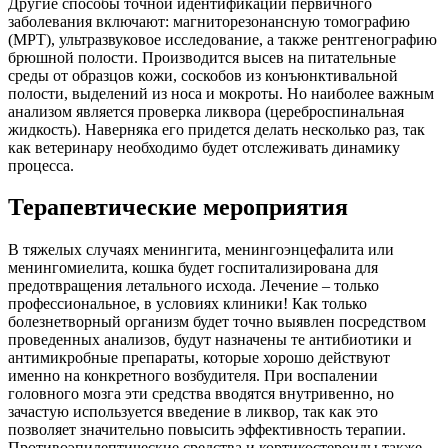
Другие способы точной идентификации первичного
заболевания включают: магниторезонансную томографию
(МРТ), ультразвуковое исследование, а также рентгенографию
брюшной полости. Производится высев на питательные
среды от образцов кожи, соскобов из конъюнктивальной
полости, выделений из носа и мокроты. Но наиболее важным
анализом является проверка ликвора (цереброспинальная
жидкость). Наверняка его придется делать несколько раз, так
как ветеринару необходимо будет отслеживать динамику
процесса.
Терапевтические мероприятия
В тяжелых случаях менингита, менингоэнцефалита или
менингомиелита, кошка будет госпитализирована для
предотвращения летального исхода. Лечение – только
профессиональное, в условиях клиники! Как только
болезнетворный организм будет точно выявлен посредством
проведенных анализов, будут назначены те антибиотики и
антимикробные препараты, которые хорошо действуют
именно на конкретного возбудителя. При воспалении
головного мозга эти средства вводятся внутривенно, но
зачастую используется введение в ликвор, так как это
позволяет значительно повысить эффективность терапии.
Противоэпилептические средства и кортикостероиды также