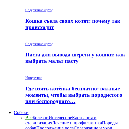
Содержание и уход
Кошка съела своих котят: почему так
происходит
Содержание и уход
Паста для вывода шерсти у кошки: как
выбрать мальт пасту
Интересное
Где взять котёнка бесплатно: важные
моменты, чтобы выбрать породистого
или беспородного…
Собаки
Все
Болезни
Интересное
Кастрация и
стерилизация
Лечение и профилактика
Породы
собак
Продолжение рода
Содержание и уход