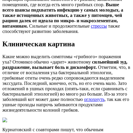
помещениях, где всегда есть много грибных спор.
Выше
всего шансы подхватить инфекцию у самых молодых, а
также истощенных животных, а также у питомцев, чей
рацион далек от идеала по микро- и макроэлементам,
витаминам.
Сильные и продолжительные
стрессы
также
способствуют развитию заболевания.
Клиническая картина
Какие можно выделить симптомы «грибного» поражения
уха? Отомикоз обычно «дарит» животному
сильнейший зуд,
раздражение, вызывает боль и дискомфорт.
Отметим, что, в
отличие от воспаления уха бактериальной этиологии,
грибковые отиты очень редко сопровождаются выделением
экссудата. Последний, конечно, есть, но его очень мало. Зато
отложений в ушных проходах (опять-таки, если сравнивать с
бактериальной этиологией) во много раз больше. Из-за этого
заболевший кот может даже полностью
оглохнуть
, так как его
ушные проходы напрочь забиваются продуктами
жизнедеятельности колоний грибков.
Курнатовский с соавторами пишут, что обычным