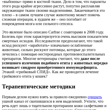
«выбоины» прямо в костной ткани. Дело в том, что паразиты
этого рода крайне агрессивно растут, попутно расплавляя
окружающие ткани своими выделениями. Заканчивается это
плохо – в самом лучшем случае животному может помочь
сложная операция, в худшем же – оно погибает от
повреждения мозга или сильного сепсиса.
Это явление было описано Carfrae с соавторами в 2008 году.
Болезнь при этом характеризуется очень высоким показателем
смертных исходов. Исследователи предполагают, что такой
исход рискуют «заработать» изначально ослабленные
животные, сильно рискуют питомцы, которые до этого
лечились с помощью нестероидных противовоспалительных
препаратов. Многие ветеринары считают, что
даже после
успешного излечения подобного отита у животных нередко
возникает синдром приобретенного иммунодефицита.
Этакий «грибковый СПИД». Как же проводится лечение
грибкового отита у кошек?
Терапевтические методики
Первым делом нужно взять за правило ежедневно
очищать
ушной канал от скопившихся в нем выделений. Учтите, что
речь идет лишь о тщательном протирании кожи салфетками и