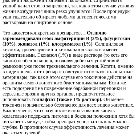
удалении наложений ватными палочками. Спринцевать
ушной канал строго запрещено, так как в этом случае условия
жизни возбудителя лишь резко улучшатся! После процедуры
уши тщательно обтирают любыми антисептическими
растворами на спиртовой основе.
Что касается конкретных препаратов…
Отлично
зарекомендовали себя:
амфотерицин B (3%), флуцитозин
(10%), эконазол (1%), клотримазол (1%)
. Салициловая
кислота, гризеофульвин и кетоконазол являются менее
эффективными. Эконазол (1%) в виде раствора (то есть его
капли) особенно хорош, позволяя добиться устойчивой
ремиссии уже после трехнедельного лечения. Кстати, именно
в виде капель этот препарат советуют использовать опытные
ветеринары, так как в этом случае его токсичное действие на
организм самого животного будет минимальным. Если же
есть подозрения на повреждение барабанной перепонки и
серьезные эрозии других органов, предпочтительнее
использовать
толнафтат (также 1% раствор)
. Он менее
токсичен и значительно безопаснее для всех видов животных.
Важно учесть, что сразу после использования капель
желательно подержать питомца в боковом положении хотя бы
пять-шесть минут, чтобы препарат успел затечь как можно
глубже. В противном случае эффективность лечения может
оказаться нулевой.