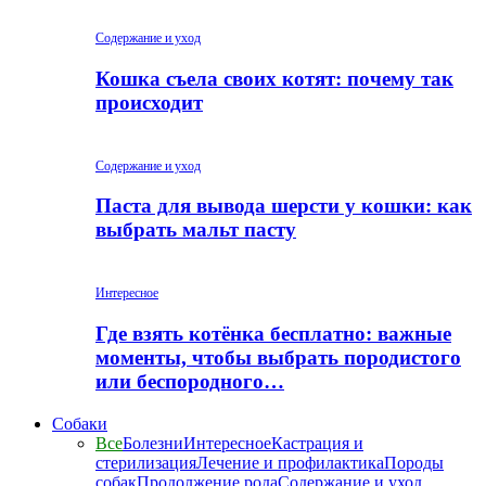
Содержание и уход
Кошка съела своих котят: почему так
происходит
Содержание и уход
Паста для вывода шерсти у кошки: как
выбрать мальт пасту
Интересное
Где взять котёнка бесплатно: важные
моменты, чтобы выбрать породистого
или беспородного…
Собаки
Все
Болезни
Интересное
Кастрация и
стерилизация
Лечение и профилактика
Породы
собак
Продолжение рода
Содержание и уход