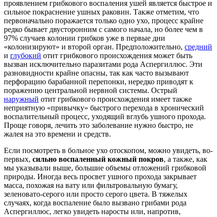
проявлением грибкового воспаления ушей является быстрое и
сильное покраснение ушных раковин. Также отметим, что
первоначально поражается только одно ухо, процесс крайне
редко бывает двусторонним с самого начала, но более чем в
97% случаев колонии грибков уже в первые дни
«колонизируют» и второй орган. Предположительно,
средний
и
глубокий
отит грибкового происхождения может быть
вызван исключительно паразитами рода Аспергиллюс. Эти
разновидности крайне опасны, так как часто вызывают
перфорацию барабанной перепонки, нередко приводят к
поражению центральной нервной системы. Острый
наружный
отит грибкового происхождения имеет также
неприятную «привычку» быстрого перехода в хронический
воспалительный процесс, уходящий вглубь ушного прохода.
Проще говоря, лечить это заболевание нужно быстро, не
жалея на это времени и средств.
Если посмотреть в больное ухо отоскопом, можно увидеть, во-
первых,
сильно воспаленный кожный покров
, а также, как
мы указывали выше, большие объемы отложений грибковой
природы. Иногда весь просвет ушного прохода закрывает
масса, похожая на вату или фильтровальную бумагу,
зеленовато-серого или просто серого цвета. В тяжелых
случаях, когда воспаление было вызвано грибами рода
Аспергиллюс, легко увидеть наросты или, напротив,