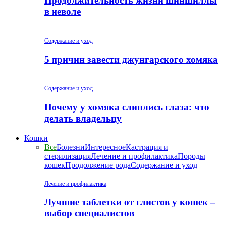
Продолжительность жизни шиншиллы
в неволе
Содержание и уход
5 причин завести джунгарского хомяка
Содержание и уход
Почему у хомяка слиплись глаза: что
делать владельцу
Кошки
Все
Болезни
Интересное
Кастрация и
стерилизация
Лечение и профилактика
Породы
кошек
Продолжение рода
Содержание и уход
Лечение и профилактика
Лучшие таблетки от глистов у кошек –
выбор специалистов