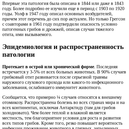
Впервые эта патология была описана в 1844 или даже в 1843
году. Более подробно ее изучили еще в период с 1903 по 1920
годы. Уолф в 1947 году описал основных возбудителей,
причем этот перечень до сих пор актуален. Но только Грегсон
с соавторами в 1961 году подтвердили опасность условно
патогенных грибов и дрожжей, описав случаи тяжелого
отита, ими вызываемого.
Эпидемиология и распространенность
патологии
Протекает в
острой или хронической форме
. Последняя
встречается у 3-5% от всех больных животных. В 90% случаев
грибковый отит развивается после серьезной травмы
наружного слухового прохода или какого-то инфекционного
заболевания, ослабившего иммунитет животного.
Сообщается, что примерно ¼ случаев относятся к внешнему
отомикозу. Распространена болезнь во всех странах мира и на
всех континентах, исключая Антарктиду (там для грибов
холодновато). Чем более теплой и влажной является
местность, тем благоприятнее условия для роста и развития
всех типов грибов. Кроме того, резко повышает вероятность
инфекции проживание животного в грязных, запыленных