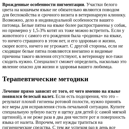
Врожденные особенности пигментации
. Участки белого
цвета на кошачьем языке не обязательно являются поводом
для беспокойства и срочного визита в ветеринарную клинику.
Возможно, дело в индивидуальной особенности вашего
питомца. Белые пятна на языке более распространены у собак,
но примерно у 1,5-3% котят их тоже можно встретить. Если у
животного с самого его рождения была «родинка» на языке,
то ничего страшного в этом нет, и его здоровью и жизни,
скорее всего, ничего не угрожает. С другой стороны, если не
сходящие белые пятна появляются внезапно и видимые
причины такого явления отсутствуют, к ветеринару все-таки
сходить нужно. Специалист сможет определить, насколько это
явление опасно для жизни и здоровья вашего любимца.
Терапевтические методики
Лечение прямо зависит от того, от чего именно на языке
появился белесый налет.
Если есть подозрения, что это –
результат плохой гигиены ротовой полости, нужно принять
все меры для исправления столь печальной ситуации. Купите
специальную зубную пасту и щетку для детей (с самой мягкой
щетиной), и не реже раза в два дня чистите рот и поверхность
языка от налета. Впрочем, нет нужды тратиться на
гигиенические средства. С тем же успехом раз в день все