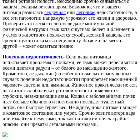
тканей ротовой полости, необходимо срочно связываться с
вашим лечащим ветеринаром. Возможно, что у вашего
питомца развилась
сердечная
или
легочная
недостаточность, а
все эти патологии напрямую угрожают его жизни и здоровью.
Проверить это легко: если после даже минимальной
физической нагрузки язык кота ощутимо белеет и бледнеет, а
у самого животного появляется сухой, жесткий кашель, его
срочно нужно показать специалисту. Затянете на месяц-
другой – может оказаться поздно.
Почечная недостаточность
.
Если ваша питомица
испытывает проблемы с почками, ее язык может переливаться
всеми цветами радуги – от белого до насыщенно желтого.
Кроме того, ее дыхание (в особенно тяжелых и запущенных
случаях почечной недостаточности) приобретает насыщенный
«аромат» ацетона или аммиака. Животное практически не ест,
на слизистых оболочках ротовой полости появляются
глубокие, незаживающие язвы. Кошка с заболеваниями почек
пьет больше обычного и постоянно посещает туалетный
лоток, она быстрое теряет вес. Не ждите, пока питомец впадет
в коматозное состояние или умрет. Срочно зовите ветеринара
или езжайте к нему сами, так как патологии почек крайне
опасны, они чреваты летальными исходами.