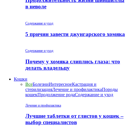
Продолжительность жизни шиншиллы
в неволе
Содержание и уход
5 причин завести джунгарского хомяка
Содержание и уход
Почему у хомяка слиплись глаза: что
делать владельцу
Кошки
Все
Болезни
Интересное
Кастрация и
стерилизация
Лечение и профилактика
Породы
кошек
Продолжение рода
Содержание и уход
Лечение и профилактика
Лучшие таблетки от глистов у кошек –
выбор специалистов