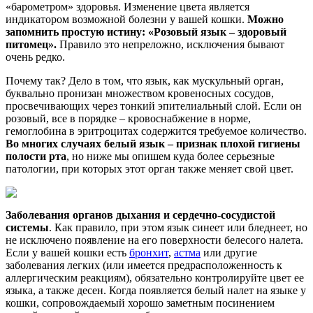
«барометром» здоровья. Изменение цвета является
индикатором возможной болезни у вашей кошки.
Можно
запомнить простую истину: «Розовый язык – здоровый
питомец».
Правило это непреложно, исключения бывают
очень редко.
Почему так? Дело в том, что язык, как мускульный орган,
буквально пронизан множеством кровеносных сосудов,
просвечивающих через тонкий эпителиальный слой. Если он
розовый, все в порядке – кровоснабжение в норме,
гемоглобина в эритроцитах содержится требуемое количество.
Во многих случаях белый язык – признак плохой гигиены
полости рта
, но ниже мы опишем куда более серьезные
патологии, при которых этот орган также меняет свой цвет.
Заболевания органов дыхания и сердечно-сосудистой
системы
. Как правило, при этом язык синеет или бледнеет, но
не исключено появление на его поверхности белесого налета.
Если у вашей кошки есть
бронхит
,
астма
или другие
заболевания легких (или имеется предрасположенность к
аллергическим реакциям), обязательно контролируйте цвет ее
языка, а также десен. Когда появляется белый налет на языке у
кошки, сопровождаемый хорошо заметным посинением