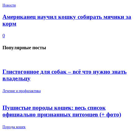
Новости
Американец научил кошку собирать мячики за
корм
0
Популярные посты
Глистогонное для собак – всё что нужно знать
владельцу
Лечение и профилактика
Пушистые породы кошек: весь список
официально признанных питомцев (+ фото)
Породы кошек