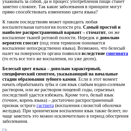
ухаживать за собой, да и процесс употребления пищи станет
заметно сложнее. Так какие заболевания в принципе могут
прямо способствовать изменению цвета языка?
К таким последствиям может приводить любая
воспалительная патология полости рта.
Самый простой и
наиболее распространенный вариант – стоматит
, он же
воспаление тканей ротовой полости. Нередок и
довольно
вероятен глоссит
(под этим термином понимается
воспаление непосредственно языка). Возможно, что белесый
налет на поверхности органа появился
вследствие
гингивита
(то есть все того же воспаления, но уже десен).
Белесый цвет языка
–
довольно характерный,
специфический симптом, указывающий на начальные
стадии образования зубного камня
. Если в этот момент
начать обрабатывать зубы и сам язык слабым водно-солевым
раствором, или же раствором пищевой соды, серьезных
последствий удастся избежать. Кроме того, белый язык
(точнее, корень языка) – достаточно распространенный
признак острого
гастрита
(воспаления слизистой оболочки
желудка). При хроническом воспалении язык также белеет, но
чаще заметить это можно исключительно в период обострения
заболевания.