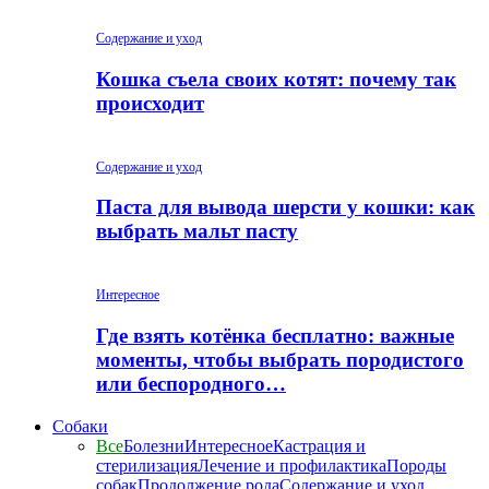
Содержание и уход
Кошка съела своих котят: почему так
происходит
Содержание и уход
Паста для вывода шерсти у кошки: как
выбрать мальт пасту
Интересное
Где взять котёнка бесплатно: важные
моменты, чтобы выбрать породистого
или беспородного…
Собаки
Все
Болезни
Интересное
Кастрация и
стерилизация
Лечение и профилактика
Породы
собак
Продолжение рода
Содержание и уход