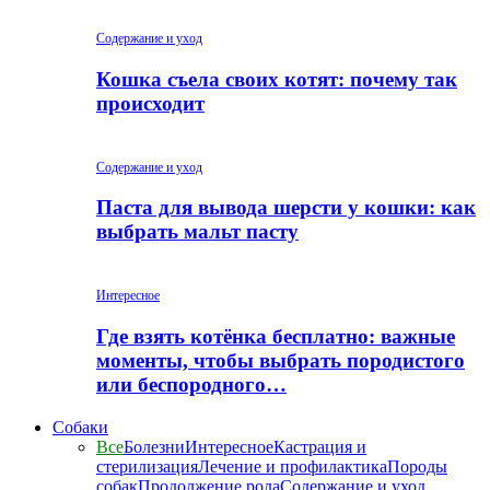
Содержание и уход
Кошка съела своих котят: почему так
происходит
Содержание и уход
Паста для вывода шерсти у кошки: как
выбрать мальт пасту
Интересное
Где взять котёнка бесплатно: важные
моменты, чтобы выбрать породистого
или беспородного…
Собаки
Все
Болезни
Интересное
Кастрация и
стерилизация
Лечение и профилактика
Породы
собак
Продолжение рода
Содержание и уход