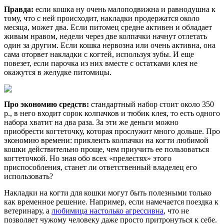
Правда:
если кошка ну очень малоподвижна и равнодушна к
тому, что с ней происходит, накладки продержатся около
месяца, может два. Если питомец средне активен и обладает
живым нравом, недели через две колпачки начнут отлетать
один за другим. Если кошка нервозна или очень активна, она
сама оторвет накладки с когтей, используя зубы. И еще
повезет, если парочка из них вместе с остатками клея не
окажутся в желудке питомицы.
Про экономию средств:
стандартный набор стоит около 350
р., в него входит сорок колпачков и тюбик клея, то есть одного
набора хватит на два раза. За эти же деньги можно
приобрести когтеточку, которая прослужит много дольше. Про
экономию времени: приклеить колпачки на когти любимой
кошки действительно проще, чем приучить ее пользоваться
когтеточкой. Но зная обо всех «прелестях» этого
приспособления, станет ли ответственный владелец его
использовать?
Накладки на когти для кошки могут быть полезными только
как временное решение. Например, если намечается поездка к
ветеринару, а
любимица настолько агрессивна
, что не
позволяет чужому человеку даже просто притронуться к себе.