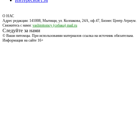
Интересное
134
О НАС
Адрес редакции: 141008, Мытищи, ул. Колпакова, 24А, оф.47, Бизнес Центр Атриум.
Свяжитесь с нами:
vashipitomcy (собака) mail.ru
Следуйте за нами
© Ваши питомцы. При использовании материалов ссылка на источник обязательна.
Информация на сайте 16+