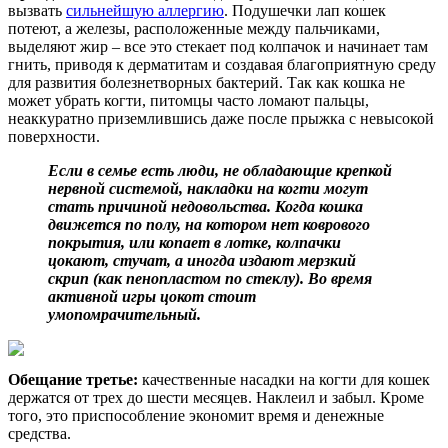
вызвать
сильнейшую аллергию
. Подушечки лап кошек
потеют, а железы, расположенные между пальчиками,
выделяют жир – все это стекает под колпачок и начинает там
гнить, приводя к дерматитам и создавая благоприятную среду
для развития болезнетворных бактерий. Так как кошка не
может убрать когти, питомцы часто ломают пальцы,
неаккуратно приземлившись даже после прыжка с невысокой
поверхности.
Если в семье есть люди, не обладающие крепкой
нервной системой, накладки на когти могут
стать причиной недовольства. Когда кошка
движется по полу, на котором нет коврового
покрытия, или копает в лотке, колпачки
цокают, стучат, а иногда издают мерзкий
скрип (как пенопластом по стеклу). Во время
активной игры цокот стоит
умопомрачительный.
Обещание третье:
качественные насадки на когти для кошек
держатся от трех до шести месяцев. Наклеил и забыл. Кроме
того, это приспособление экономит время и денежные
средства.