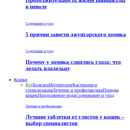
Продолжительность жизни шиншиллы
в неволе
Содержание и уход
5 причин завести джунгарского хомяка
Содержание и уход
Почему у хомяка слиплись глаза: что
делать владельцу
Кошки
Все
Болезни
Интересное
Кастрация и
стерилизация
Лечение и профилактика
Породы
кошек
Продолжение рода
Содержание и уход
Лечение и профилактика
Лучшие таблетки от глистов у кошек –
выбор специалистов