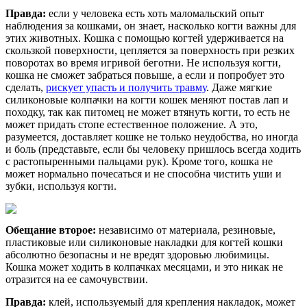
Правда:
если у человека есть хоть маломальский опыт
наблюдения за кошками, он знает, насколько когти важны для
этих животных. Кошка с помощью когтей удерживается на
скользкой поверхности, цепляется за поверхность при резких
поворотах во время игривой беготни. Не используя когти,
кошка не сможет забраться повыше, а если и попробует это
сделать,
рискует упасть и получить травму
. Даже мягкие
силиконовые колпачки на когти кошек меняют постав лап и
походку, так как питомец не может втянуть когти, то есть не
может придать стопе естественное положение. А это,
разумеется, доставляет кошке не только неудобства, но иногда
и боль (представьте, если бы человеку пришлось всегда ходить
с растопыренными пальцами рук). Кроме того, кошка не
может нормально почесаться и не способна чистить уши и
зубки, используя когти.
Обещание второе:
независимо от материала, резиновые,
пластиковые или силиконовые накладки для когтей кошки
абсолютно безопасны и не вредят здоровью любимицы.
Кошка может ходить в колпачках месяцами, и это никак не
отразится на ее самочувствии.
Правда:
клей, используемый для крепления накладок, может