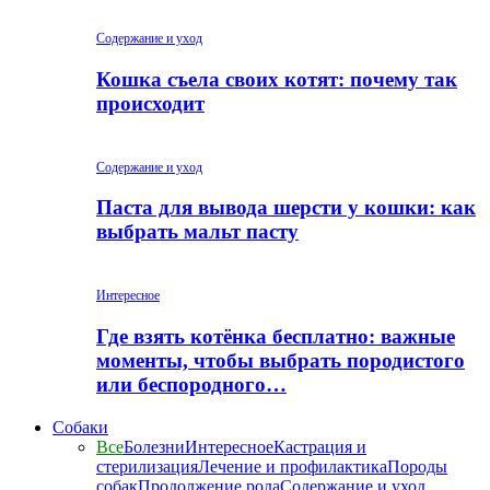
Содержание и уход
Кошка съела своих котят: почему так
происходит
Содержание и уход
Паста для вывода шерсти у кошки: как
выбрать мальт пасту
Интересное
Где взять котёнка бесплатно: важные
моменты, чтобы выбрать породистого
или беспородного…
Собаки
Все
Болезни
Интересное
Кастрация и
стерилизация
Лечение и профилактика
Породы
собак
Продолжение рода
Содержание и уход