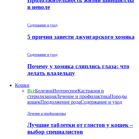
Продолжительность жизни шиншиллы
в неволе
Содержание и уход
5 причин завести джунгарского хомяка
Содержание и уход
Почему у хомяка слиплись глаза: что
делать владельцу
Кошки
Все
Болезни
Интересное
Кастрация и
стерилизация
Лечение и профилактика
Породы
кошек
Продолжение рода
Содержание и уход
Лечение и профилактика
Лучшие таблетки от глистов у кошек –
выбор специалистов