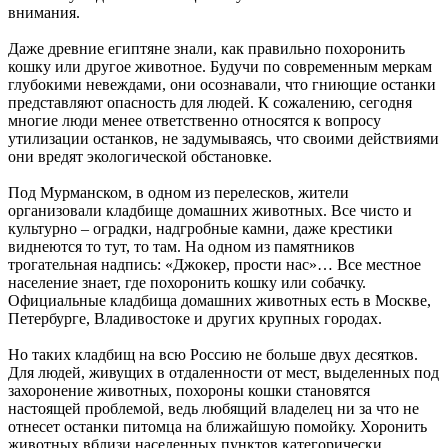
внимания.
Даже древние египтяне знали, как правильно похоронить
кошку или другое животное. Будучи по современным меркам
глубокими невеждами, они осознавали, что гниющие останки
представляют опасность для людей. К сожалению, сегодня
многие люди менее ответственно относятся к вопросу
утилизации останков, не задумываясь, что своими действиями
они вредят экологической обстановке.
Под Мурманском, в одном из перелесков, жители
организовали кладбище домашних животных. Все чисто и
культурно – оградки, надгробные камни, даже крестики
виднеются то тут, то там. На одном из памятников
трогательная надпись: «Джокер, прости нас»… Все местное
население знает, где похоронить кошку или собачку.
Официальные кладбища домашних животных есть в Москве,
Петербурге, Владивостоке и других крупных городах.
Но таких кладбищ на всю Россию не больше двух десятков.
Для людей, живущих в отдаленности от мест, выделенных под
захоронение животных, похороны кошки становятся
настоящей проблемой, ведь любящий владелец ни за что не
отнесет останки питомца на ближайшую помойку. Хоронить
животных вблизи населенных пунктов категорически