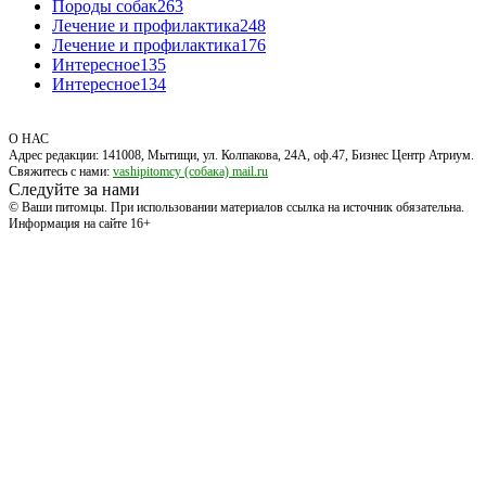
Породы собак
263
Лечение и профилактика
248
Лечение и профилактика
176
Интересное
135
Интересное
134
О НАС
Адрес редакции: 141008, Мытищи, ул. Колпакова, 24А, оф.47, Бизнес Центр Атриум.
Свяжитесь с нами:
vashipitomcy (собака) mail.ru
Следуйте за нами
© Ваши питомцы. При использовании материалов ссылка на источник обязательна.
Информация на сайте 16+