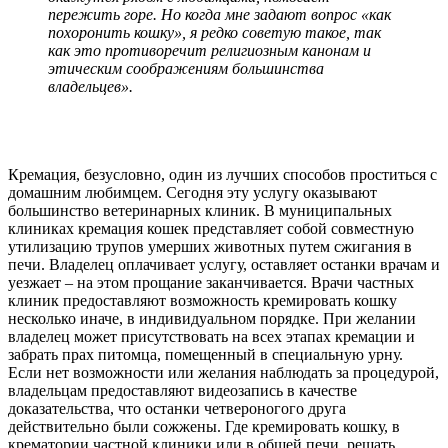
пережить горе. Но когда мне задают вопрос «как
похоронить кошку», я редко советую такое, так
как это противоречит религиозным канонам и
этическим соображениям большинства
владельцев».
Кремация, безусловно, один из лучших способов проститься с
домашним любимцем. Сегодня эту услугу оказывают
большинство ветеринарных клиник. В муниципальных
клиниках кремация кошек представляет собой совместную
утилизацию трупов умерших животных путем сжигания в
печи. Владелец оплачивает услугу, оставляет останки врачам и
уезжает – на этом прощание заканчивается. Врачи частных
клиник предоставляют возможность кремировать кошку
несколько иначе, в индивидуальном порядке. При желании
владелец может присутствовать на всех этапах кремации и
забрать прах питомца, помещенный в специальную урну.
Если нет возможности или желания наблюдать за процедурой,
владельцам предоставляют видеозапись в качестве
доказательства, что останки четвероногого друга
действительно были сожжены. Где кремировать кошку, в
крематории частной клиники или в общей печи, решать,