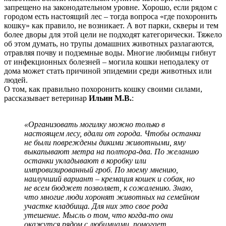
запрещено на законодательном уровне. Хорошо, если рядом с
городом есть настоящий лес – тогда вопроса «где похоронить
кошку» как правило, не возникает. А вот парки, скверы и тем
более дворы для этой цели не подходят категорически. Тяжело
об этом думать, но трупы домашних животных разлагаются,
отравляя почву и подземные воды. Многие любимцы гибнут
от инфекционных болезней – могила кошки неподалеку от
дома может стать причиной эпидемии среди животных или
людей.
О том, как правильно похоронить кошку своими силами,
рассказывает ветеринар
Ильин М.В.
:
«Организовать могилку можно только в
настоящем лесу, вдали от города. Чтобы останки
не были повреждены дикими животными, яму
выкапывают метра на полтора-два. По желанию
останки укладывают в коробку или
импровизированный гроб. По моему мнению,
наилучший вариант – кремация кошек и собак, но
не всем бюджет позволяет, к сожалению. Знаю,
что многие люди хоронят животных на семейном
участке кладбища. Для них это свое рода
утешение. Мысль о том, что когда-то они
окажутся рядом с любимцами, помогает