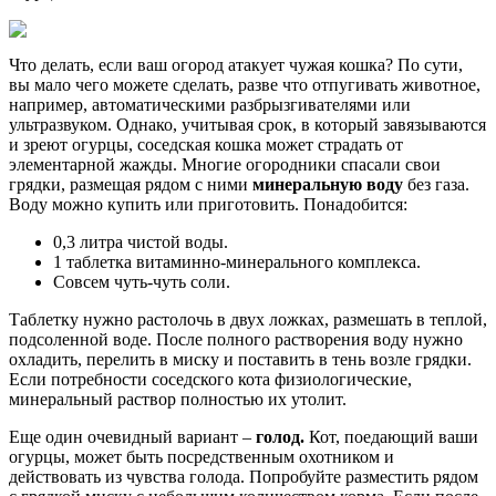
Что делать, если ваш огород атакует чужая кошка? По сути,
вы мало чего можете сделать, разве что отпугивать животное,
например, автоматическими разбрызгивателями или
ультразвуком. Однако, учитывая срок, в который завязываются
и зреют огурцы, соседская кошка может страдать от
элементарной жажды. Многие огородники спасали свои
грядки, размещая рядом с ними
минеральную воду
без газа.
Воду можно купить или приготовить. Понадобится:
0,3 литра чистой воды.
1 таблетка витаминно-минерального комплекса.
Совсем чуть-чуть соли.
Таблетку нужно растолочь в двух ложках, размешать в теплой,
подсоленной воде. После полного растворения воду нужно
охладить, перелить в миску и поставить в тень возле грядки.
Если потребности соседского кота физиологические,
минеральный раствор полностью их утолит.
Еще один очевидный вариант –
голод.
Кот, поедающий ваши
огурцы, может быть посредственным охотником и
действовать из чувства голода. Попробуйте разместить рядом