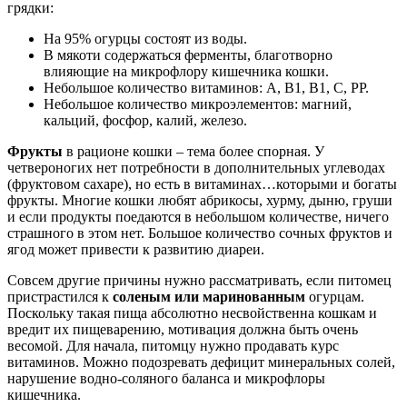
грядки:
На 95% огурцы состоят из воды.
В мякоти содержаться ферменты, благотворно
влияющие на микрофлору кишечника кошки.
Небольшое количество витаминов: А, В1, В1, С, РР.
Небольшое количество микроэлементов: магний,
кальций, фосфор, калий, железо.
Фрукты
в рационе кошки – тема более спорная. У
четвероногих нет потребности в дополнительных углеводах
(фруктовом сахаре), но есть в витаминах…которыми и богаты
фрукты. Многие кошки любят абрикосы, хурму, дыню, груши
и если продукты поедаются в небольшом количестве, ничего
страшного в этом нет. Большое количество сочных фруктов и
ягод может привести к развитию диареи.
Совсем другие причины нужно рассматривать, если питомец
пристрастился к
соленым или маринованным
огурцам.
Поскольку такая пища абсолютно несвойственна кошкам и
вредит их пищеварению, мотивация должна быть очень
весомой. Для начала, питомцу нужно продавать курс
витаминов. Можно подозревать дефицит минеральных солей,
нарушение водно-соляного баланса и микрофлоры
кишечника.