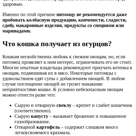
здоровью.
Именно по этой причине
питомцу не рекомендуется даже
пробовать колбасную продукцию, копчености, сладости,
сдобу, макаронные изделия, продукты со специями или
маринадами.
Что кошка получает из огурцов?
Кошкам несвойственна любовь к свежим овощам, но, если
питомец проявляет к ним интерес, ограничивать его не стоит.
Многие опытные владельцы рекомендуют приучать котенка к
овощам, подмешивая их в мясо. Некоторые питомцы с
удовольствием едят супы с добавлением овощей. В любом
случае поглощение овощей не грозит никакими
неприятностями кошке. К условно небезопасным овощам
можно отнести разве что:
Сырую и отварную
свеклу
– крепит и слабит кишечник
(соответственно).
Сырую
капусту
– вызывает брожение и повышенное
газообразование.
Отварной
картофель
– содержит слишком много
легкоусвояемого крахмала.