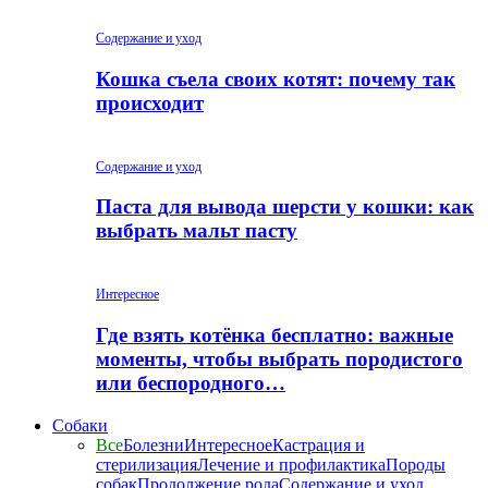
Содержание и уход
Кошка съела своих котят: почему так
происходит
Содержание и уход
Паста для вывода шерсти у кошки: как
выбрать мальт пасту
Интересное
Где взять котёнка бесплатно: важные
моменты, чтобы выбрать породистого
или беспородного…
Собаки
Все
Болезни
Интересное
Кастрация и
стерилизация
Лечение и профилактика
Породы
собак
Продолжение рода
Содержание и уход