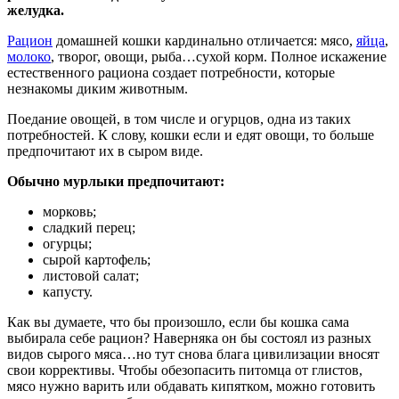
желудка.
Рацион
домашней кошки кардинально отличается: мясо,
яйца
,
молоко
, творог, овощи, рыба…сухой корм. Полное искажение
естественного рациона создает потребности, которые
незнакомы диким животным.
Поедание овощей, в том числе и огурцов, одна из таких
потребностей. К слову, кошки если и едят овощи, то больше
предпочитают их в сыром виде.
Обычно мурлыки предпочитают:
морковь;
сладкий перец;
огурцы;
сырой картофель;
листовой салат;
капусту.
Как вы думаете, что бы произошло, если бы кошка сама
выбирала себе рацион? Наверняка он бы состоял из разных
видов сырого мяса…но тут снова блага цивилизации вносят
свои коррективы. Чтобы обезопасить питомца от глистов,
мясо нужно варить или обдавать кипятком, можно готовить