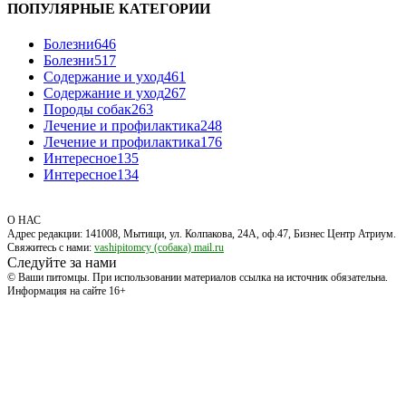
ПОПУЛЯРНЫЕ КАТЕГОРИИ
Болезни
646
Болезни
517
Содержание и уход
461
Содержание и уход
267
Породы собак
263
Лечение и профилактика
248
Лечение и профилактика
176
Интересное
135
Интересное
134
О НАС
Адрес редакции: 141008, Мытищи, ул. Колпакова, 24А, оф.47, Бизнес Центр Атриум.
Свяжитесь с нами:
vashipitomcy (собака) mail.ru
Следуйте за нами
© Ваши питомцы. При использовании материалов ссылка на источник обязательна.
Информация на сайте 16+