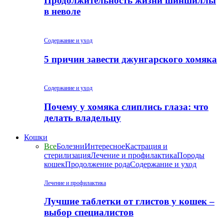
Продолжительность жизни шиншиллы
в неволе
Содержание и уход
5 причин завести джунгарского хомяка
Содержание и уход
Почему у хомяка слиплись глаза: что
делать владельцу
Кошки
Все
Болезни
Интересное
Кастрация и
стерилизация
Лечение и профилактика
Породы
кошек
Продолжение рода
Содержание и уход
Лечение и профилактика
Лучшие таблетки от глистов у кошек –
выбор специалистов