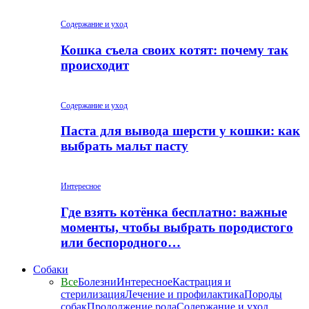
Содержание и уход
Кошка съела своих котят: почему так
происходит
Содержание и уход
Паста для вывода шерсти у кошки: как
выбрать мальт пасту
Интересное
Где взять котёнка бесплатно: важные
моменты, чтобы выбрать породистого
или беспородного…
Собаки
Все
Болезни
Интересное
Кастрация и
стерилизация
Лечение и профилактика
Породы
собак
Продолжение рода
Содержание и уход