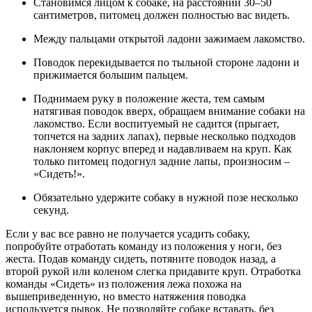
Становимся лицом к собаке, на расстоянии 30–50
сантиметров, питомец должен полностью вас видеть.
Между пальцами открытой ладони зажимаем лакомство.
Поводок перекидывается по тыльной стороне ладони и
прижимается большим пальцем.
Поднимаем руку в положение жеста, тем самым
натягивая поводок вверх, обращаем внимание собаки на
лакомство. Если воспитуемый не садится (прыгает,
топчется на задних лапах), первые несколько подходов
наклоняем корпус вперед и надавливаем на круп. Как
только питомец подогнул задние лапы, произносим –
«Сидеть!».
Обязательно удержите собаку в нужной позе несколько
секунд.
Если у вас все равно не получается усадить собаку,
попробуйте отработать команду из положения у ноги, без
жеста. Подав команду сидеть, потяните поводок назад, а
второй рукой или коленом слегка придавите круп. Отработка
команды «Сидеть» из положения лежа похожа на
вышеприведенную, но вместо натяжения поводка
используется рывок. Не позволяйте собаке вставать, без