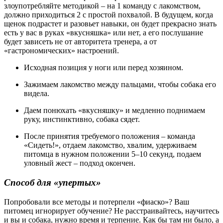
злоупотребляйте методикой – на 1 команду с лакомством,
должно приходиться 2 с простой похвалой. В будущем, когда
щенок подрастет и разовьет навыки, он будет прекрасно знать
есть у вас в руках «вкусняшка» или нет, а его послушание
будет зависеть не от авторитета тренера, а от
«гастрономических» настроений.
Исходная позиция у ноги или перед хозяином.
Зажимаем лакомство между пальцами, чтобы собака его
видела.
Даем понюхать «вкусняшку» и медленно поднимаем
руку, инстинктивно, собака сядет.
После принятия требуемого положения – команда
«Сидеть!», отдаем лакомство, хвалим, удерживаем
питомца в нужном положении 5–10 секунд, подаем
уловный жест – подход окончен.
Способ для «упертых»
Попробовали все методы и потерпели «фиаско»? Ваш
питомец игнорирует обучение? Не расстраивайтесь, научитесь
и вы и собака, нужно время и терпение. Как бы там ни было, а