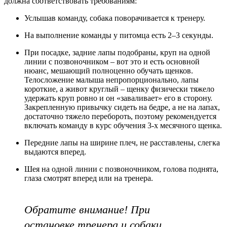
должна соответствовать требованиям:
Услышав команду, собака поворачивается к тренеру.
На выполнение команды у питомца есть 2–3 секунды.
При посадке, задние лапы подобраны, круп на одной
линии с позвоночником – вот это и есть основной
нюанс, мешающий полноценно обучать щенков.
Телосложение малыша непропорционально, лапы
короткие, а живот круглый – щенку физически тяжело
удержать круп ровно и он «заваливает» его в сторону.
Закрепленную привычку сидеть на бедре, а не на лапах,
достаточно тяжело перебороть, поэтому рекомендуется
включать команду в курс обучения 3-х месячного щенка.
Передние лапы на ширине плеч, не расставлены, слегка
выдаются вперед.
Шея на одной линии с позвоночником, голова поднята,
глаза смотрят вперед или на тренера.
Обратите внимание! При
остановке тренера и собаки,