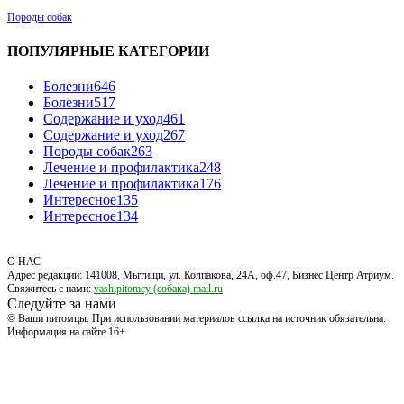
Породы собак
ПОПУЛЯРНЫЕ КАТЕГОРИИ
Болезни
646
Болезни
517
Содержание и уход
461
Содержание и уход
267
Породы собак
263
Лечение и профилактика
248
Лечение и профилактика
176
Интересное
135
Интересное
134
О НАС
Адрес редакции: 141008, Мытищи, ул. Колпакова, 24А, оф.47, Бизнес Центр Атриум.
Свяжитесь с нами:
vashipitomcy (собака) mail.ru
Следуйте за нами
© Ваши питомцы. При использовании материалов ссылка на источник обязательна.
Информация на сайте 16+