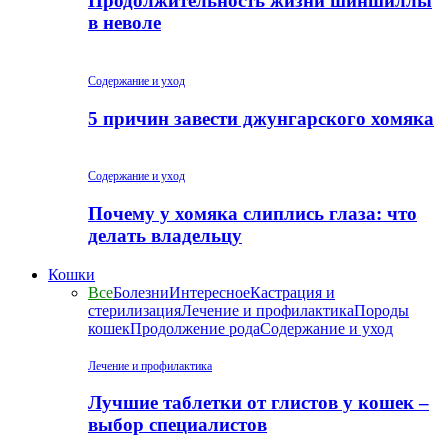
Продолжительность жизни шиншиллы
в неволе
Содержание и уход
5 причин завести джунгарского хомяка
Содержание и уход
Почему у хомяка слиплись глаза: что
делать владельцу
Кошки
Все
Болезни
Интересное
Кастрация и
стерилизация
Лечение и профилактика
Породы
кошек
Продолжение рода
Содержание и уход
Лечение и профилактика
Лучшие таблетки от глистов у кошек –
выбор специалистов