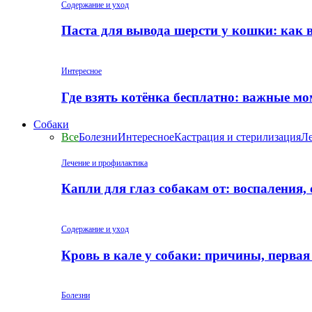
Содержание и уход
Паста для вывода шерсти у кошки: как 
Интересное
Где взять котёнка бесплатно: важные м
Собаки
Все
Болезни
Интересное
Кастрация и стерилизация
Ле
Лечение и профилактика
Капли для глаз собакам от: воспаления,
Содержание и уход
Кровь в кале у собаки: причины, перва
Болезни