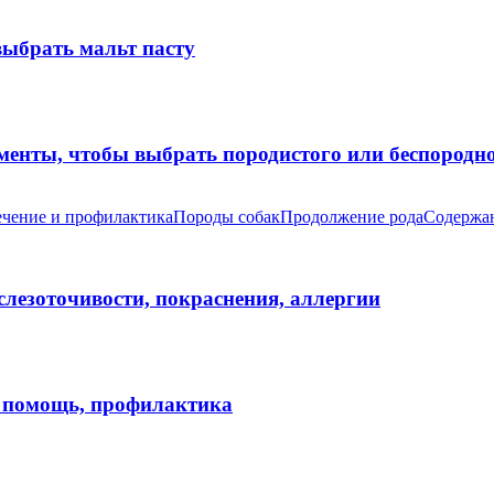
выбрать мальт пасту
оменты, чтобы выбрать породистого или беспород
чение и профилактика
Породы собак
Продолжение рода
Содержан
 слезоточивости, покраснения, аллергии
я помощь, профилактика