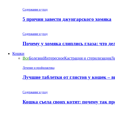
Содержание и уход
5 причин завести джунгарского хомяка
Содержание и уход
Почему у хомяка слиплись глаза: что де
Кошки
Все
Болезни
Интересное
Кастрация и стерилизация
Ле
Лечение и профилактика
Лучшие таблетки от глистов у кошек – 
Содержание и уход
Кошка съела своих котят: почему так пр