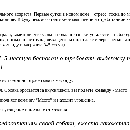
ного возраста. Первые сутки в новом доме – стресс, тоска по м
 жилище. В будущем, ассоциативное мышление и отработанное в
рали, заметили, что малыш подал признаки усталости – наблюдай
о», погладьте питомца, лежащего на подстилке и через нескольк
е команду и удержите 3–5 секунд.
–5 месяцев бесполезно требовать выдержку п
!
аем поэтапно отрабатывать команду:
л. Собака бросается за вкусняшкой, вы подаете команду «Место»
ыполняет команду “Место” и находит угощение.
ет угощение и похвалу от хозяина.
едпочтениям своей собаки, вместо лакомства 