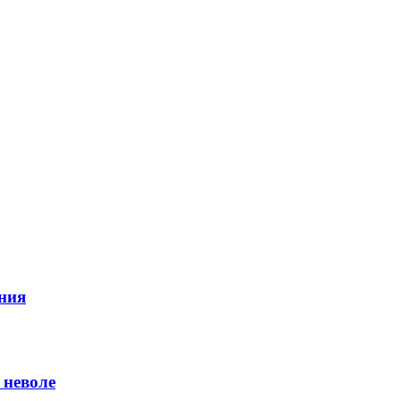
ния
 неволе