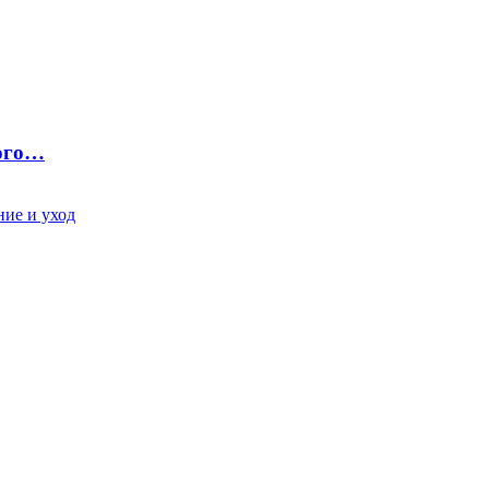
ного…
ие и уход