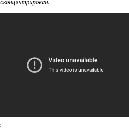
 сконцентрирован.
: