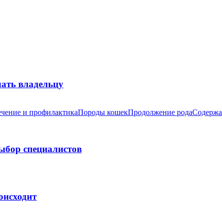
лать владельцу
чение и профилактика
Породы кошек
Продолжение рода
Содержа
выбор специалистов
оисходит