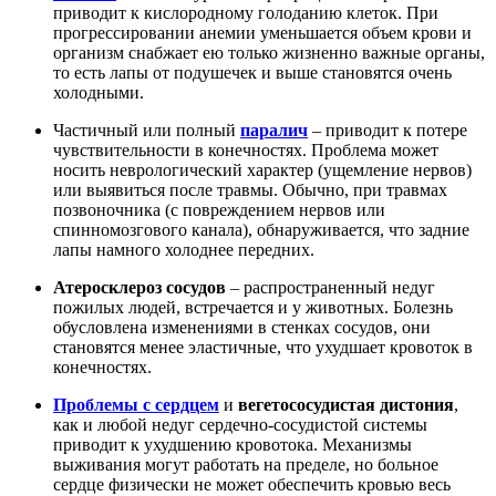
приводит к кислородному голоданию клеток. При
прогрессировании анемии уменьшается объем крови и
организм снабжает ею только жизненно важные органы,
то есть лапы от подушечек и выше становятся очень
холодными.
Частичный или полный
паралич
– приводит к потере
чувствительности в конечностях. Проблема может
носить неврологический характер (ущемление нервов)
или выявиться после травмы. Обычно, при травмах
позвоночника (с повреждением нервов или
спинномозгового канала), обнаруживается, что задние
лапы намного холоднее передних.
Атеросклероз сосудов
– распространенный недуг
пожилых людей, встречается и у животных. Болезнь
обусловлена изменениями в стенках сосудов, они
становятся менее эластичные, что ухудшает кровоток в
конечностях.
Проблемы с сердцем
и
вегетососудистая дистония
,
как и любой недуг сердечно-сосудистой системы
приводит к ухудшению кровотока. Механизмы
выживания могут работать на пределе, но больное
сердце физически не может обеспечить кровью весь