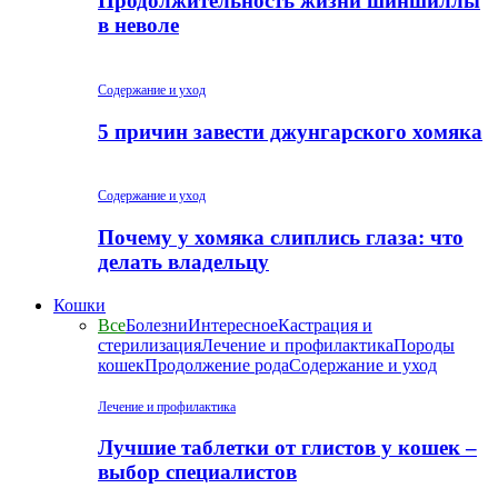
Продолжительность жизни шиншиллы
в неволе
Содержание и уход
5 причин завести джунгарского хомяка
Содержание и уход
Почему у хомяка слиплись глаза: что
делать владельцу
Кошки
Все
Болезни
Интересное
Кастрация и
стерилизация
Лечение и профилактика
Породы
кошек
Продолжение рода
Содержание и уход
Лечение и профилактика
Лучшие таблетки от глистов у кошек –
выбор специалистов