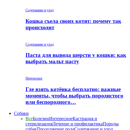
Содержание и уход
Кошка съела своих котят: почему так
происходит
Содержание и уход
Паста для вывода шерсти у кошки: как
выбрать мальт пасту
Интересное
Где взять котёнка бесплатно: важные
моменты, чтобы выбрать породистого
или беспородного…
Собаки
Все
Болезни
Интересное
Кастрация и
стерилизация
Лечение и профилактика
Породы
собак
Продолжение рода
Содержание и уход