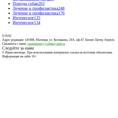
Породы собак
263
Лечение и профилактика
248
Лечение и профилактика
176
Интересное
135
Интересное
134
О НАС
Адрес редакции: 141008, Мытищи, ул. Колпакова, 24А, оф.47, Бизнес Центр Атриум.
Свяжитесь с нами:
vashipitomcy (собака) mail.ru
Следуйте за нами
© Ваши питомцы. При использовании материалов ссылка на источник обязательна.
Информация на сайте 16+