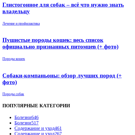
Глистогонное для собак – всё что нужно знать
владельцу
Лечение и профилактика
Пушистые породы кошек: весь список
официально признанных питомцев (+ фото)
Породы кошек
Собаки-компаньоны: обзор лучших пород (+
фото)
Породы собак
ПОПУЛЯРНЫЕ КАТЕГОРИИ
Болезни
646
Болезни
517
Содержание и уход
461
Содержание и уход
267