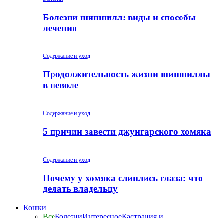
Болезни шиншилл: виды и способы
лечения
Содержание и уход
Продолжительность жизни шиншиллы
в неволе
Содержание и уход
5 причин завести джунгарского хомяка
Содержание и уход
Почему у хомяка слиплись глаза: что
делать владельцу
Кошки
Все
Болезни
Интересное
Кастрация и