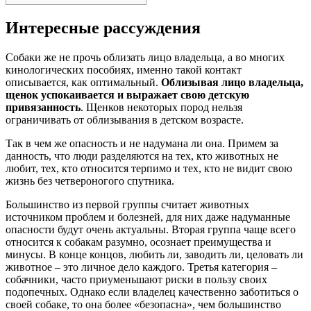
Интересные рассуждения
Собаки же не прочь облизать лицо владельца, а во многих
кинологических пособиях, именно такой контакт
описывается, как оптимальный.
Облизывая лицо владельца,
щенок успокаивается и выражает свою детскую
привязанность
. Щенков некоторых пород нельзя
ограничивать от облизывания в детском возрасте.
Так в чем же опасность и не надумана ли она. Примем за
данность, что люди разделяются на тех, кто животных не
любит, тех, кто относится терпимо и тех, кто не видит свою
жизнь без четвероногого спутника.
Большинство из первой группы считает животных
источником проблем и болезней, для них даже надуманные
опасности будут очень актуальны. Вторая группа чаще всего
относится к собакам разумно, осознает преимущества и
минусы. В конце концов, любить ли, заводить ли, целовать ли
животное – это личное дело каждого. Третья категория –
собачники, часто приуменьшают риски в пользу своих
подопечных. Однако если владелец качественно заботиться о
своей собаке, то она более «безопасна», чем большинство