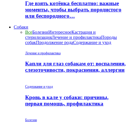
Где взять котёнка бесплатно: важные
моменты, чтобы выбрать породистого
или беспородного…
Собаки
Все
Болезни
Интересное
Кастрация и
стерилизация
Лечение и профилактика
Породы
собак
Продолжение рода
Содержание и уход
Лечение и профилактика
Капли для глаз собакам от: воспаления,
слезоточивости, покраснения, аллергии
Содержание и уход
Кровь в кале у собаки: причины,
первая помощь, профилактика
Болезни