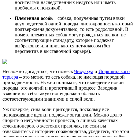
носителями наследственных недугов или иметь
проблемы с психикой.
Племенная особь
– собака, полученная путем вязки
двух родителей одной породы, чистокровность который
подтверждена документально, то есть родословной. В
помете племенных собак могут рождаться щенки, не
соответствующие стандарту, которые подлежат
выбраковке или признаются пет-классом (без
перспектив в выставочной карьере).
Несложно догадаться, что помесь
Чихуахуа
и
Йоркширского
терьера
– это метис, то есть собака, не имеющая породной
принадлежности. Нужно понимать, что выведение новой
породы, это долгий и кропотливый процесс. Заводчик,
взявший на себя такую ношу должен обладать
соответствующими знаниями и силой воли.
Уж поверьте, сила воли пригодится, поскольку все
неподходящие щенки подлежат эвтаназии. Можно долго
спорить о негуманности процесса, о личных качествах
селекционеров, о жестоких правилах, но если вы
ознакомитесь с историей собаководства, убедитесь, что этой
практике много лет, только раньше «неподходящих» собак