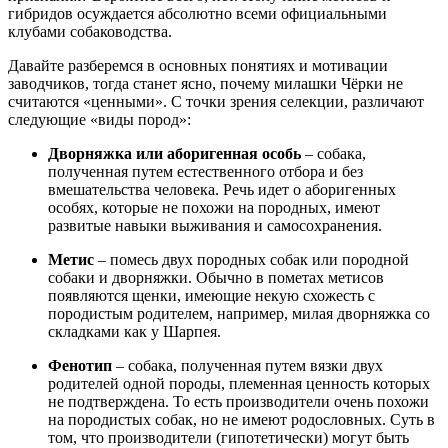
гибридов осуждается абсолютно всеми официальными
клубами собаководства.
Давайте разберемся в основных понятиях и мотивации
заводчиков, тогда станет ясно, почему милашки Чёрки не
считаются «ценными». С точки зрения селекции, различают
следующие «виды пород»:
Дворняжка или аборигенная особь
– собака,
полученная путем естественного отбора и без
вмешательства человека. Речь идет о аборигенных
особях, которые не похожи на породных, имеют
развитые навыки выживания и самосохранения.
Метис
– помесь двух породных собак или породной
собаки и дворняжки. Обычно в пометах метисов
появляются щенки, имеющие некую схожесть с
породистым родителем, например, милая дворняжка со
складками как у Шарпея.
Фенотип
– собака, полученная путем вязки двух
родителей одной породы, племенная ценность которых
не подтверждена. То есть производители очень похожи
на породистых собак, но не имеют родословных. Суть в
том, что производители (гипотетически) могут быть