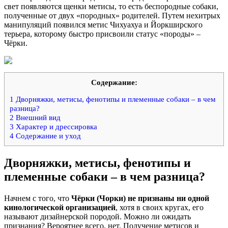
свет появляются щенки метисы, то есть беспородные собаки,
полученные от двух «породных» родителей. Путем нехитрых
манипуляций появился метис Чихуахуа и Йоркширского
терьера, которому быстро присвоили статус «породы» –
Чёрки.
Содержание:
1
Дворняжки, метисы, фенотипы и племенные собаки – в чем
разница?
2
Внешний вид
3
Характер и дрессировка
4
Содержание и уход
Дворняжки, метисы, фенотипы и
племенные собаки – в чем разница?
Начнем с того, что
Чёрки (Чорки) не признаны ни одной
кинологической организацией
, хотя в своих кругах, его
называют дизайнерской породой. Можно ли ожидать
признания? Вероятнее всего, нет. Получение метисов и