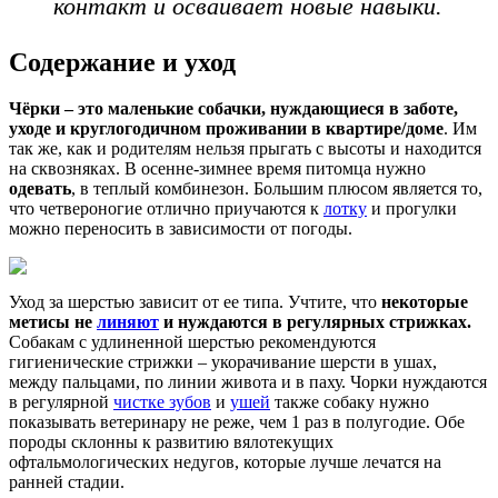
контакт и осваивает новые навыки.
Содержание и уход
Чёрки – это маленькие собачки, нуждающиеся в заботе,
уходе и
круглогодичном проживании в квартире/доме
. Им
так же, как и родителям нельзя прыгать с высоты и находится
на сквозняках. В осенне-зимнее время питомца нужно
одевать
, в теплый комбинезон. Большим плюсом является то,
что четвероногие отлично приучаются к
лотку
и прогулки
можно переносить в зависимости от погоды.
Уход за шерстью зависит от ее типа. Учтите, что
некоторые
метисы не
линяют
и нуждаются в регулярных стрижках.
Собакам с удлиненной шерстью рекомендуются
гигиенические стрижки – укорачивание шерсти в ушах,
между пальцами, по линии живота и в паху. Чорки нуждаются
в регулярной
чистке зубов
и
ушей
также собаку нужно
показывать ветеринару не реже, чем 1 раз в полугодие. Обе
породы склонны к развитию вялотекущих
офтальмологических недугов, которые лучше лечатся на
ранней стадии.