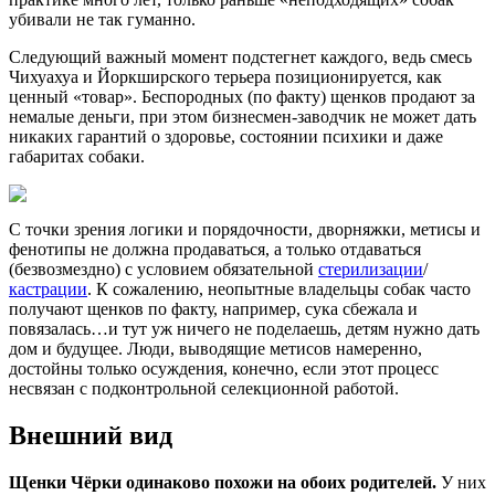
убивали не так гуманно.
Следующий важный момент подстегнет каждого, ведь смесь
Чихуахуа и Йоркширского терьера позиционируется, как
ценный «товар». Беспородных (по факту) щенков продают за
немалые деньги, при этом бизнесмен-заводчик не может дать
никаких гарантий о здоровье, состоянии психики и даже
габаритах собаки.
С точки зрения логики и порядочности, дворняжки, метисы и
фенотипы не должна продаваться, а только отдаваться
(безвозмездно) с условием обязательной
стерилизации
/
кастрации
. К сожалению, неопытные владельцы собак часто
получают щенков по факту, например, сука сбежала и
повязалась…и тут уж ничего не поделаешь, детям нужно дать
дом и будущее. Люди, выводящие метисов намеренно,
достойны только осуждения, конечно, если этот процесс
несвязан с подконтрольной селекционной работой.
Внешний вид
Щенки Чёрки одинаково похожи на обоих родителей.
У них