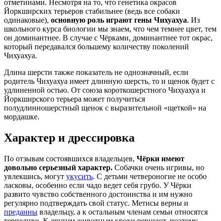
отметинами. Несмотря на то, что генетика окрасов
Йоркширских терьеров стабильнее (ведь все собаки
одинаковые),
основную роль играют гены Чихуахуа
. Из
школьного курса биологии мы знаем, что чем темнее цвет, тем
он доминантнее. В случае с Чёрками, доминантнее тот окрас,
который передавался большему количеству поколений
Чихуахуа.
Длина шерсти также показатель не однозначный, если
родитель Чихуахуа имеет длинную шерсть, то и щенок будет с
удлиненной остью. От союза короткошерстного Чихуахуа и
Йоркширского терьера может получиться
полудлинношерстный щенок с выразительной «щеткой» на
мордашке.
Характер и дрессировка
По отзывам состоявшихся владельцев,
Чёрки имеют
довольно серьезный характер.
Собачки очень игривы, но
увлекшись, могут
укусить
. С детьми четвероногие не особо
ласковы, особенно если чадо ведет себя грубо. У Чёрки
развито чувство собственного достоинства и им нужно
регулярно подтверждать свой статус. Метисы верны и
преданны
владельцу, а к остальным членам семьи относятся
терпеливо. К другим животным крохи ревнуют, поэтому