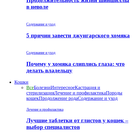
Продолжительность жизни шиншиллы
в неволе
Содержание и уход
5 причин завести джунгарского хомяка
Содержание и уход
Почему у хомяка слиплись глаза: что
делать владельцу
Кошки
Все
Болезни
Интересное
Кастрация и
стерилизация
Лечение и профилактика
Породы
кошек
Продолжение рода
Содержание и уход
Лечение и профилактика
Лучшие таблетки от глистов у кошек –
выбор специалистов