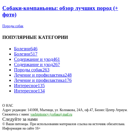
Собаки-компаньоны: обзор лучших пород (+
фото)
Породы собак
ПОПУЛЯРНЫЕ КАТЕГОРИИ
Болезни
646
Болезни
517
Содержание и уход
461
Содержание и уход
267
Породы собак
263
Лечение и профилактика
248
Лечение и профилактика
176
Интересное
135
Интересное
134
О НАС
Адрес редакции: 141008, Мытищи, ул. Колпакова, 24А, оф.47, Бизнес Центр Атриум.
Свяжитесь с нами:
vashipitomcy (собака) mail.ru
Следуйте за нами
© Ваши питомцы. При использовании материалов ссылка на источник обязательна.
Информация на сайте 16+