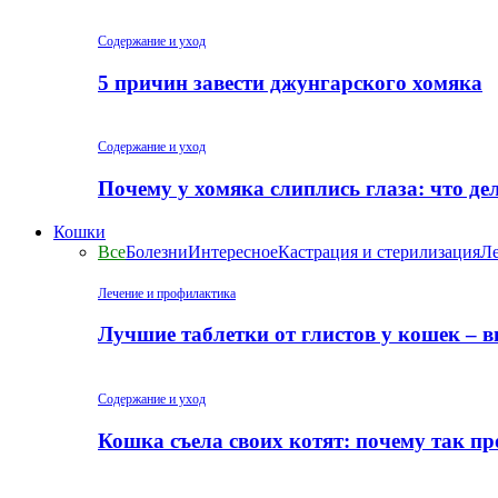
Содержание и уход
5 причин завести джунгарского хомяка
Содержание и уход
Почему у хомяка слиплись глаза: что де
Кошки
Все
Болезни
Интересное
Кастрация и стерилизация
Ле
Лечение и профилактика
Лучшие таблетки от глистов у кошек – 
Содержание и уход
Кошка съела своих котят: почему так пр