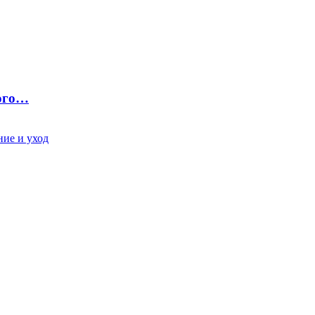
ного…
ие и уход