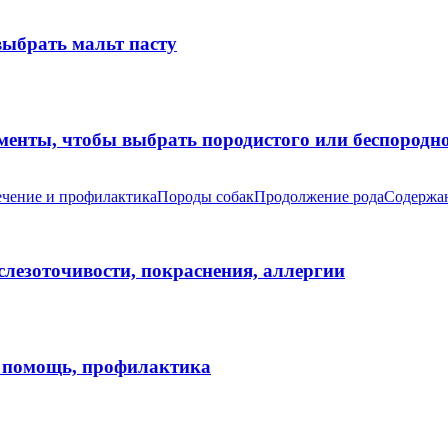
выбрать мальт пасту
оменты, чтобы выбрать породистого или беспород
чение и профилактика
Породы собак
Продолжение рода
Содержан
 слезоточивости, покраснения, аллергии
я помощь, профилактика