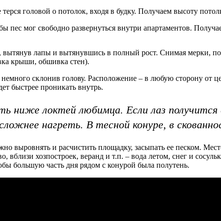
 терся головой о потолок, входя в будку. Получаем высоту потол
обы пес мог свободно развернуться внутри апартаментов. Получа
 вытянув лапы и вытянувшись в полный рост. Снимая мерки, помн
вка крыши, обшивка стен).
, немного склонив голову. Расположение – в любую сторону от це
дет быстрее проникать внутрь.
уть ниже локтей любимца. Если лаз получится
сложнее нагреть. В тесной конуре, в скованн
ужно выровнять и расчистить площадку, засыпать ее песком. Мес
о, вблизи хозпостроек, веранд и т.п. – вода летом, снег и сосул
тобы большую часть дня рядом с конурой была полутень.