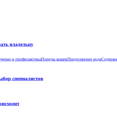
лать владельцу
чение и профилактика
Породы кошек
Продолжение рода
Содержа
выбор специалистов
оисходит