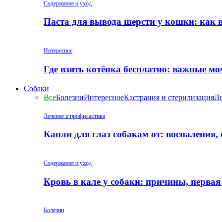
Содержание и уход
Паста для вывода шерсти у кошки: как 
Интересное
Где взять котёнка бесплатно: важные м
Собаки
Все
Болезни
Интересное
Кастрация и стерилизация
Ле
Лечение и профилактика
Капли для глаз собакам от: воспаления,
Содержание и уход
Кровь в кале у собаки: причины, перва
Болезни