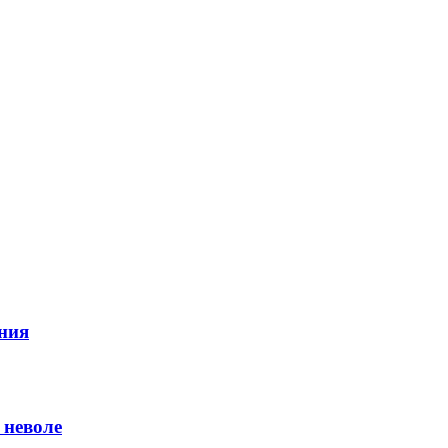
ния
 неволе