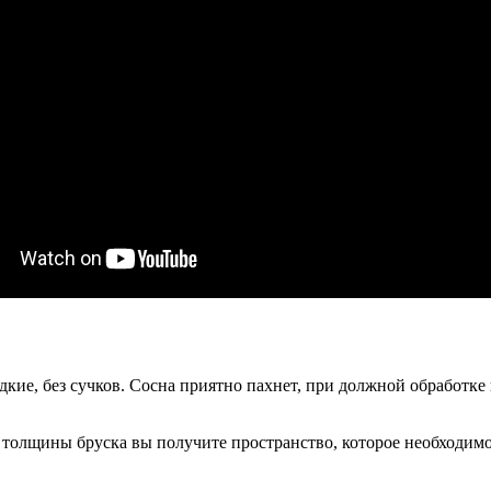
дкие, без сучков. Сосна приятно пахнет, при должной обработке
ет толщины бруска вы получите пространство, которое необходим