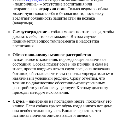
«подпричина» – отсутствие воспитания или
неправильная
иерархия стаи.
Только ведомая собака
может чувствовать себя в безопасности, поскольку
возлагает обязанность защиты стаи на вожака
(владельца).
Самоутверждение
– собака может портить вещи, чтобы
доказать себе, что «все можно». В этом случае
поднимается вопрос темперамента и недостатка
воспитания.
Обсессивно-компульсивное расстройство
–
психическое отклонения, порождающее навязчивые
состояния. Собака грызет обувь, но причин и сама не
знает, просто когда-то что-то случилось, она пожевала
ботинок, ей стало легче и эта цепочка «превратилась» в
навязчивый условный рефлекс. Сразу отметим, что
техник по диагностике обсессивно-компульсивных
расстройств у собак не существует. К этому диагнозу
приходят методом исключения.
Скука
– намеренно на последнем месте, поскольку это
клише. Если собака грызет обувь когда никого нет дома,
она необязательно скучает. Вполне вероятно, что
истинная причина описана выше и щенок с