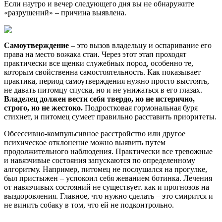
Если наутро и вечер следующего дня вы не обнаружите
«разрушений» – причина выявлена.
Самоутверждение
– это вызов владельцу и оспаривание его
права на место вожака стаи. Через этот этап проходят
практически все щенки служебных пород, особенно те,
которым свойственна самостоятельность. Как показывает
практика, период самоутверждения нужно просто выстоять,
не давать питомцу спуска, но и не унижаться в его глазах.
Владелец должен вести себя твердо, но не истерично,
строго, но не жестоко.
Подростковая гормональная буря
стихнет, и питомец сумеет правильно расставить приоритеты.
Обсессивно-компульсивное расстройство или другое
психическое отклонение можно выявить путем
продолжительного наблюдения. Практически все тревожные
и навязчивые состояния запускаются по определенному
алгоритму. Например, питомец не послушался на прогулке,
был пристыжен – успокоил себя жеванием ботинка. Лечения
от навязчивых состояний не существует. как и прогнозов на
выздоровления. Главное, что нужно сделать – это смирится и
не винить собаку в том, что ей не подконтрольно.