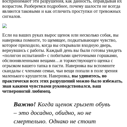
воспринимают эти разрушения, как данность, оправдывая их
возрастом. Разберемся подробнее, почему шалости не всегда
являются таковыми и как отличить проступки от тревожных
сигналов.
Если на ваших руках вырос щенок или несколько собак, вы
наверняка помните, то щемящее, подкатывающее чувство,
которое приходило, когда вы открывали входную дверь,
вернувшись с работы. Каждый день вы были готовы увидеть
«полигон испытаний» с побитыми цветочными горшками,
обслюнявленными вещами…и торжествующего щенка с
огрызком вашего тапка в пасти. Наверняка вы вспомните
скандалы с членами семьи, чьи вещи попали в поле зрения
маленького крушителя. Наверняка,
вы удивитесь, но
практически всех этих разрушений можно было
избежать,
зная какими чувствами руководствовался, ваш
четвероногий любимец.
Важно!
Когда щенок грызет обувь
– это досадно, обидно, но не
смертельно. Однако не стоит