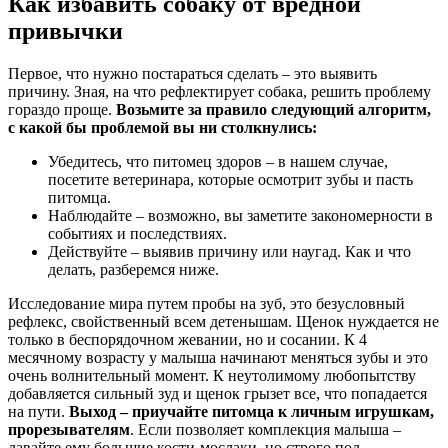
Как избавить собаку от вредной
привычки
Первое, что нужно постараться сделать – это выявить
причину. Зная, на что рефлектирует собака, решить проблему
гораздо проще.
Возьмите за правило следующий алгоритм,
с какой бы проблемой вы ни столкнулись:
Убедитесь, что питомец здоров – в нашем случае,
посетите ветеринара, которые осмотрит зубы и пасть
питомца.
Наблюдайте – возможно, вы заметите закономерности в
событиях и последствиях.
Действуйте – выявив причину или наугад. Как и что
делать, разберемся ниже.
Исследование мира путем пробы на зуб, это безусловный
рефлекс, свойственный всем детенышам. Щенок нуждается не
только в беспорядочном жевании, но и сосании. К 4
месячному возрасту у малыша начинают меняться зубы и это
очень волнительный момент. К неутолимому любопытству
добавляется сильный зуд и щенок грызет все, что попадается
на пути.
Выход – приучайте питомца к личным игрушкам,
прорезывателям
. Если позволяет комплекция малыша –
давайте ему большие кости-мослаки, но строго под