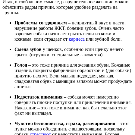
Итак, в глобальном смысле, разрушительное жевание можно
объяснить рядом причин, которые удобнее разделять на
группы:
Проблемы со здоровьем
– неприятный вкус в пасти,
нарушение работы ЖКТ, болезни зубов. Очень часто
взрослая собака начинает грызть вещи из кожи и
кожзама, если страдает от
кариеса
или зубной боли.
Смена зубов
у щенков, особенно если щенку нечего
грызть (игрушки, специальные лакомства).
Голод
– это тоже причина для жевания обуви. Кожаные
изделия, покрыты фабричной обработкой и (для собаки)
приятно пахнут. Если малыш недоедает, мягкая,
сладковатая обувь с манящим запахом может пробуждать
аппетит.
Недостаток внимания
– собака может намеренно
совершать плохие поступки для привлечения внимания.
Наказание – это тоже внимание, как бы печально этот
факт ни выглядел.
Чувство беспокойства, страха, разочарования
– этот
пункт можно объединить с вышестоящим, поскольку
собаки
стрессуют
от недостатка внимания. Вторая