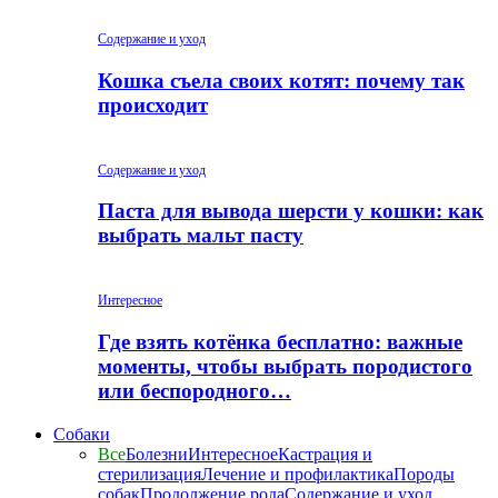
Содержание и уход
Кошка съела своих котят: почему так
происходит
Содержание и уход
Паста для вывода шерсти у кошки: как
выбрать мальт пасту
Интересное
Где взять котёнка бесплатно: важные
моменты, чтобы выбрать породистого
или беспородного…
Собаки
Все
Болезни
Интересное
Кастрация и
стерилизация
Лечение и профилактика
Породы
собак
Продолжение рода
Содержание и уход