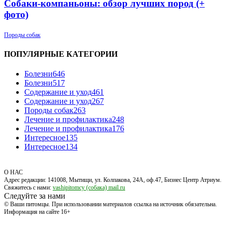
Собаки-компаньоны: обзор лучших пород (+
фото)
Породы собак
ПОПУЛЯРНЫЕ КАТЕГОРИИ
Болезни
646
Болезни
517
Содержание и уход
461
Содержание и уход
267
Породы собак
263
Лечение и профилактика
248
Лечение и профилактика
176
Интересное
135
Интересное
134
О НАС
Адрес редакции: 141008, Мытищи, ул. Колпакова, 24А, оф.47, Бизнес Центр Атриум.
Свяжитесь с нами:
vashipitomcy (собака) mail.ru
Следуйте за нами
© Ваши питомцы. При использовании материалов ссылка на источник обязательна.
Информация на сайте 16+