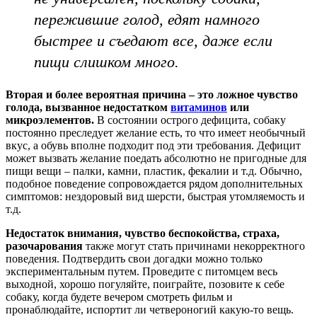
пережившие голод, едят намного
быстрее и съедают все, даже если
пищи слишком много.
Вторая и более вероятная причина – это ложное чувство
голода, вызванное недостатком
витаминов
или
микроэлементов.
В состоянии острого дефицита, собаку
постоянно преследует желание есть, то что имеет необычный
вкус, а обувь вполне подходит под эти требования. Дефицит
может вызвать желание поедать абсолютно не пригодные для
пищи вещи – палки, камни, пластик, фекалии и т.д. Обычно,
подобное поведение сопровождается рядом дополнительных
симптомов: нездоровый вид шерсти, быстрая утомляемость и
т.д.
Недостаток внимания, чувство беспокойства, страха,
разочарования
также могут стать причинами некорректного
поведения. Подтвердить свои догадки можно только
экспериментальным путем. Проведите с питомцем весь
выходной, хорошо погуляйте, поиграйте, позовите к себе
собаку, когда будете вечером смотреть фильм и
пронаблюдайте, испортит ли четвероногий какую-то вещь.