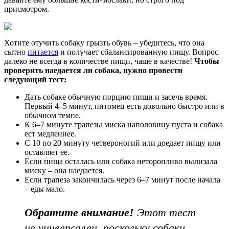
присмотром.
Хотите отучить собаку грызть обувь – убедитесь, что она
сытно
питается
и получает сбалансированную пищу. Вопрос
далеко не всегда в количестве пищи, чаще в качестве!
Чтобы
проверить наедается ли собака, нужно провести
следующий тест:
Дать собаке обычную порцию пищи и засечь время.
Первый 4–5 минут, питомец есть довольно быстро или в
обычном темпе.
К 6–7 минуте трапезы миска наполовину пуста и собака
ест медленнее.
С 10 по 20 минуту четвероногий или доедает пищу или
оставляет ее.
Если пища осталась или собака неторопливо вылизала
миску – она наедается.
Если трапеза закончилась через 6–7 минут после начала
– еды мало.
Обратите внимание!
Этот тест
не универсален, поскольку собаки,