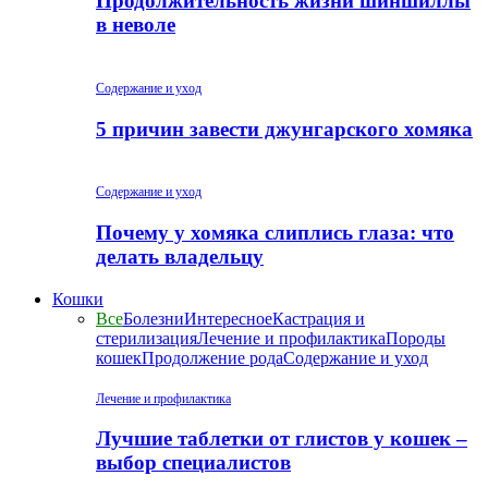
Продолжительность жизни шиншиллы
в неволе
Содержание и уход
5 причин завести джунгарского хомяка
Содержание и уход
Почему у хомяка слиплись глаза: что
делать владельцу
Кошки
Все
Болезни
Интересное
Кастрация и
стерилизация
Лечение и профилактика
Породы
кошек
Продолжение рода
Содержание и уход
Лечение и профилактика
Лучшие таблетки от глистов у кошек –
выбор специалистов