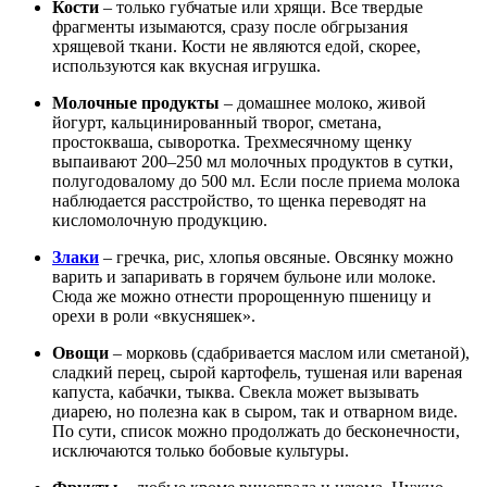
Кости
– только губчатые или хрящи. Все твердые
фрагменты изымаются, сразу после обгрызания
хрящевой ткани. Кости не являются едой, скорее,
используются как вкусная игрушка.
Молочные продукты
– домашнее молоко, живой
йогурт, кальцинированный творог, сметана,
простокваша, сыворотка. Трехмесячному щенку
выпаивают 200–250 мл молочных продуктов в сутки,
полугодовалому до 500 мл. Если после приема молока
наблюдается расстройство, то щенка переводят на
кисломолочную продукцию.
Злаки
– гречка, рис, хлопья овсяные. Овсянку можно
варить и запаривать в горячем бульоне или молоке.
Сюда же можно отнести пророщенную пшеницу и
орехи в роли «вкусняшек».
Овощи
– морковь (сдабривается маслом или сметаной),
сладкий перец, сырой картофель, тушеная или вареная
капуста, кабачки, тыква. Свекла может вызывать
диарею, но полезна как в сыром, так и отварном виде.
По сути, список можно продолжать до бесконечности,
исключаются только бобовые культуры.