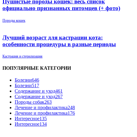
Пушистые породы кошек: весь список
официально признанных питомцев (+ фото)
Породы кошек
Лучший возраст для кастрации кота:
особенности процедуры в разные периоды
Кастрация и стерилизация
ПОПУЛЯРНЫЕ КАТЕГОРИИ
Болезни
646
Болезни
517
Содержание и уход
461
Содержание и уход
267
Породы собак
263
Лечение и профилактика
248
Лечение и профилактика
176
Интересное
135
Интересное
134