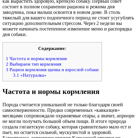
как вырастить здоровую, крепкую собаку. Первый совет
состоит в полном сохранении рациона и режима дня
заводчика, пока малыш освоится в новом доме. В столь
тяжелый для вашего подопечного период не стоит усугублять
ситуацию дополнительным стрессом. Через 2 недели вы
можете начинать постепенное изменение меню и распорядка
дня собаки.
Содержание:
1
Частота и нормы кормления
2
Выбираем тип кормления
3
Рацион кормления щенка и взрослой собаки
3.1
«Натуралка»
Частота и нормы кормления
Порода считается уникальной не только благодаря своей
самоотверженности. Предки современных «кавказцев»
месяцами сопровождали охраняемые отары, а значит, априори
не могли получать большой объем пищи. В итоге природа
создала гигантскую собаку, которая сравнительно мало ест и
пьет, но остается сильной, мускулистой и здоровой.
Естественно, кормление щенков Кавказской овчарки не