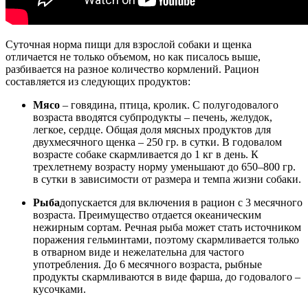
Суточная норма пищи для взрослой собаки и щенка
отличается не только объемом, но как писалось выше,
разбивается на разное количество кормлений. Рацион
составляется из следующих продуктов:
Мясо
– говядина, птица, кролик. С полугодовалого
возраста вводятся субпродукты – печень, желудок,
легкое, сердце. Общая доля мясных продуктов для
двухмесячного щенка – 250 гр. в сутки. В годовалом
возрасте собаке скармливается до 1 кг в день. К
трехлетнему возрасту норму уменьшают до 650–800 гр.
в сутки в зависимости от размера и темпа жизни собаки.
Рыба
допускается для включения в рацион с 3 месячного
возраста. Преимущество отдается океаническим
нежирным сортам. Речная рыба может стать источником
поражения гельминтами, поэтому скармливается только
в отварном виде и нежелательна для частого
употребления. До 6 месячного возраста, рыбные
продукты скармливаются в виде фарша, до годовалого –
кусочками.