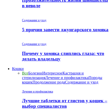
Продолжительность жизни шиншиллы
в неволе
Содержание и уход
5 причин завести джунгарского хомяка
Содержание и уход
Почему у хомяка слиплись глаза: что
делать владельцу
Кошки
Все
Болезни
Интересное
Кастрация и
стерилизация
Лечение и профилактика
Породы
кошек
Продолжение рода
Содержание и уход
Лечение и профилактика
Лучшие таблетки от глистов у кошек –
выбор специалистов