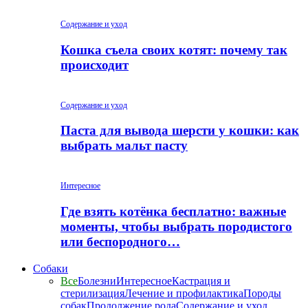
Содержание и уход
Кошка съела своих котят: почему так
происходит
Содержание и уход
Паста для вывода шерсти у кошки: как
выбрать мальт пасту
Интересное
Где взять котёнка бесплатно: важные
моменты, чтобы выбрать породистого
или беспородного…
Собаки
Все
Болезни
Интересное
Кастрация и
стерилизация
Лечение и профилактика
Породы
собак
Продолжение рода
Содержание и уход