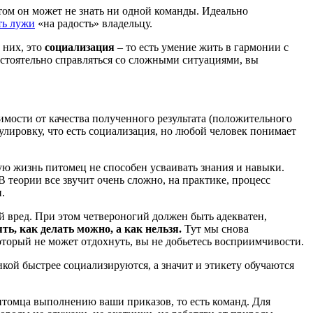
том он может не знать ни одной команды. Идеально
ть лужи
«на радость» владельцу.
 них, это
социализация
– то есть умение жить в гармонии с
остоятельно справляться со сложными ситуациями, вы
симости от качества полученного результата (положительного
улировку, что есть социализация, но любой человек понимает
ю жизнь питомец не способен усваивать знания и навыки.
В теории все звучит очень сложно, на практике, процесс
.
 вред. При этом четвероногий должен быть адекватен,
ь, как делать можно, а как нельзя.
Тут мы снова
оторый не может отдохнуть, вы не добьетесь восприимчивости.
икой быстрее социализируются, а значит и этикету обучаются
питомца выполнению ваши приказов, то есть команд. Для