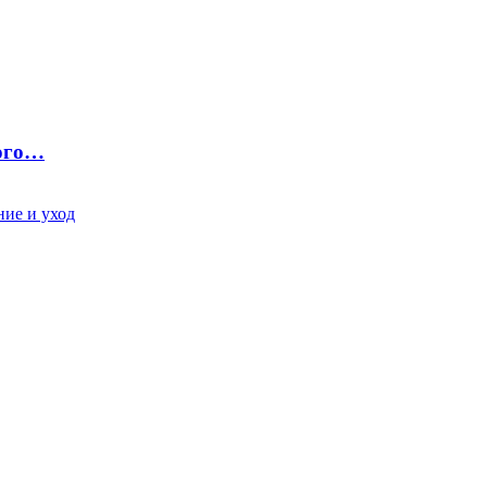
ного…
ие и уход