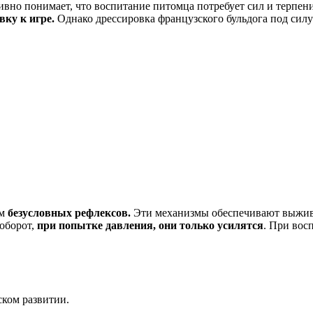
вно понимает, что воспитание питомца потребует сил и терпени
ку к игре.
Однако дрессировка французского бульдога под силу
ом
безусловных рефлексов.
Эти механизмы обеспечивают выжива
аоборот,
при попытке давления, они только усилятся
. При вос
ском развитии.