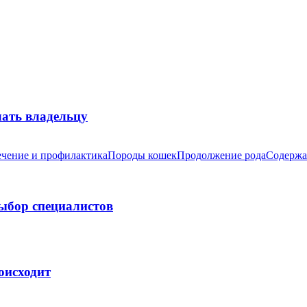
лать владельцу
чение и профилактика
Породы кошек
Продолжение рода
Содержа
выбор специалистов
оисходит