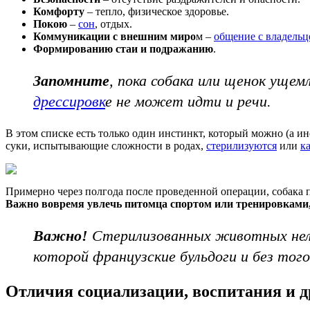
Комфорту
– тепло, физическое здоровье.
Покою
–
сон
, отдых.
Коммуникации с внешним миро
м –
общение с владельц
Формированию стаи и подражанию
.
Запомните
, пока собака или щенок ущем
дрессировк
е не может идти и речи.
В этом списке есть только один инстинкт, который можно (а и
суки, испытывающие сложности в родах,
стерилизуются
или
к
Примерно через полгода после проведенной операции, собака пе
Важно
вовремя увлечь питомца спортом или тренировками
Важно!
Стерилизованных животных нел
которой французские бульдоги и без того
Отличия социализации, воспитания и д