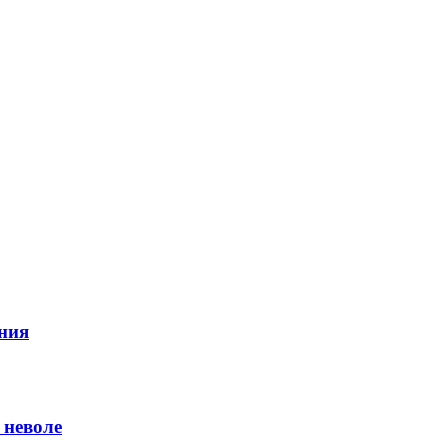
ния
 неволе