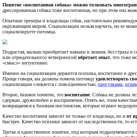
Понятие «воспитанная собака» можно толковать многогран
дрессированная собака тоже воспитанная, но при этом она мож
Опытные тренеры и владельцы собак, настоятельно рекомендую
окружающим миром. Социализации нельзя научить, но ее можно
социализируете питомца.
Подрастая, малыш приобретает навыки и знания, без страха и с
или отрицательного) четвероногий
обретает опыт
, что тоже 
«смысл» интуитивно.
Именно на социализации держится психика, воспитание и дрес
Проще говоря, вы должны помочь питомцу
удовлетворить св
социализации сливается с повседневностью,
прогулками
,
игра
Второе, базовое понятие, это
воспитание
. Собака не должна ле
сдержан, дружелюбен и восприимчив. Опять же, этим качества
возвращаемся к базовым инстинктам, которые играют ведущую р
Качество воспитания зависит не только от владельца, но и
от в
быстрее. Качество психики зависит от наследственности, то ес
Третье и единственное понятие, под которым подразумевается 