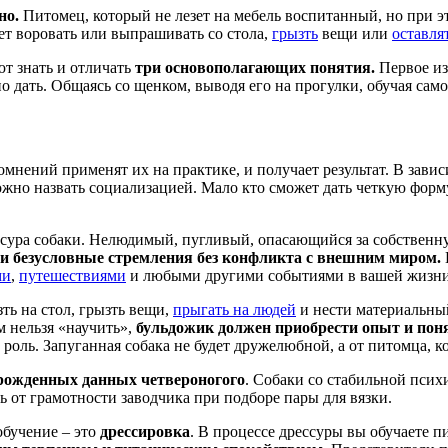
но.
Питомец, который не лезет на мебель воспитанный, но при э
ет воровать или выпрашивать со стола,
грызть
вещи или
оставля
т знать и отличать
три основополагающих понятия.
Первое из
 дать. Общаясь со щенком, выводя его на прогулки, обучая сам
омнений применят их на практике, и получает результат. В зави
можно назвать социализацией. Мало кто сможет дать четкую форм
сура собаки. Нелюдимый, пугливый, опасающийся за собственну
ои безусловные стремления без конфликта с внешним миром.
ми
,
путешествиями
и любыми другими событиями в вашей жизни
зть на стол, грызть вещи,
прыгать на людей
и нести материальный
м нельзя «научить»,
бульдожик должен приобрести опыт и понят
оль. Запуганная собака не будет дружелюбной, а от питомца, к
рожденных данных четвероногого
. Собаки со стабильной псих
ть от грамотности заводчика при подборе пары для вязки.
обучение – это
дрессировка
. В процессе дрессуры вы обучаете 