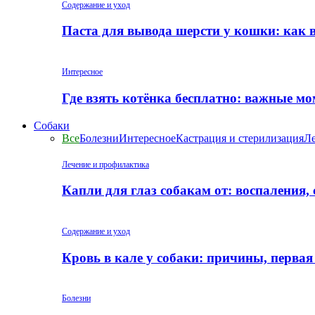
Содержание и уход
Паста для вывода шерсти у кошки: как 
Интересное
Где взять котёнка бесплатно: важные м
Собаки
Все
Болезни
Интересное
Кастрация и стерилизация
Ле
Лечение и профилактика
Капли для глаз собакам от: воспаления,
Содержание и уход
Кровь в кале у собаки: причины, перва
Болезни