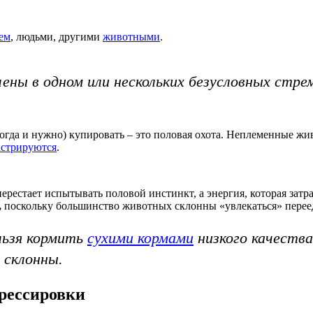
ем
, людьми, другими
животными
.
лены в одном или нескольких безусловных стр
ногда и нужно) купировать – это половая охота. Неплеменные жи
астрируются
.
рестает испытывать половой инстинкт, а энергия, которая затра
,
поскольку большинство животных склонны «увлекаться» перее
ьзя кормить
сухими кормами
низкого качеств
 склонны.
рессировки