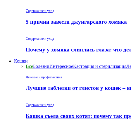
Содержание и уход
5 причин завести джунгарского хомяка
Содержание и уход
Почему у хомяка слиплись глаза: что де
Кошки
Все
Болезни
Интересное
Кастрация и стерилизация
Ле
Лечение и профилактика
Лучшие таблетки от глистов у кошек – 
Содержание и уход
Кошка съела своих котят: почему так пр