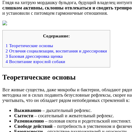
Глядя на хитрую мордашку бульдога, будущий владелец интуити
слишком активны, склонны отвлекаться и сводить трениров
и установили с питомцем гармоничные отношения.
Содержание:
1
Теоретические основы
2
Отличия социализации, воспитания и дрессировки
3
Базовая дрессировка щенка
4
Воспитание взрослой собаки
Теоретические основы
Все живые существа, даже микробы и бактерии, обладают ряд
методика не в силах подавить безусловные рефлексы, скорее н
учитывать, что он обладает рядом непобедимых стремлений к:
Выживанию
– дыхательный рефлекс.
Сытости
– сосательный и жевательный рефлекс.
Размножению
– половая охота и родительский инстинкт.
Свободе действий
– потребность в умственном и физиче
Безопасности
– отсутствие раздражителей и опасности.