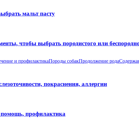
выбрать мальт пасту
оменты, чтобы выбрать породистого или беспород
чение и профилактика
Породы собак
Продолжение рода
Содержан
 слезоточивости, покраснения, аллергии
я помощь, профилактика