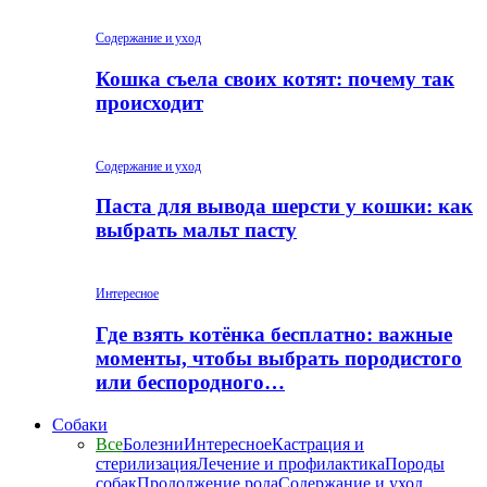
Содержание и уход
Кошка съела своих котят: почему так
происходит
Содержание и уход
Паста для вывода шерсти у кошки: как
выбрать мальт пасту
Интересное
Где взять котёнка бесплатно: важные
моменты, чтобы выбрать породистого
или беспородного…
Собаки
Все
Болезни
Интересное
Кастрация и
стерилизация
Лечение и профилактика
Породы
собак
Продолжение рода
Содержание и уход