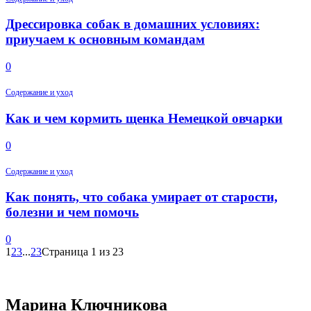
Дрессировка собак в домашних условиях:
приучаем к основным командам
0
Содержание и уход
Как и чем кормить щенка Немецкой овчарки
0
Содержание и уход
Как понять, что собака умирает от старости,
болезни и чем помочь
0
1
2
3
...
23
Страница 1 из 23
Марина Ключникова