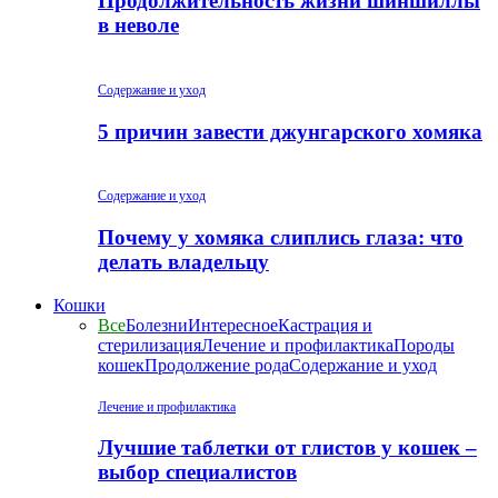
Продолжительность жизни шиншиллы
в неволе
Содержание и уход
5 причин завести джунгарского хомяка
Содержание и уход
Почему у хомяка слиплись глаза: что
делать владельцу
Кошки
Все
Болезни
Интересное
Кастрация и
стерилизация
Лечение и профилактика
Породы
кошек
Продолжение рода
Содержание и уход
Лечение и профилактика
Лучшие таблетки от глистов у кошек –
выбор специалистов