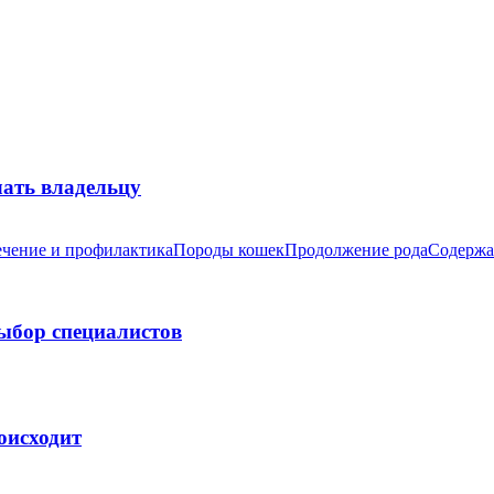
лать владельцу
чение и профилактика
Породы кошек
Продолжение рода
Содержа
выбор специалистов
оисходит