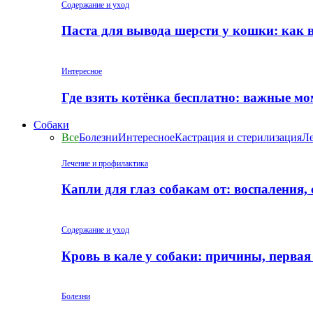
Содержание и уход
Паста для вывода шерсти у кошки: как 
Интересное
Где взять котёнка бесплатно: важные м
Собаки
Все
Болезни
Интересное
Кастрация и стерилизация
Ле
Лечение и профилактика
Капли для глаз собакам от: воспаления,
Содержание и уход
Кровь в кале у собаки: причины, перва
Болезни