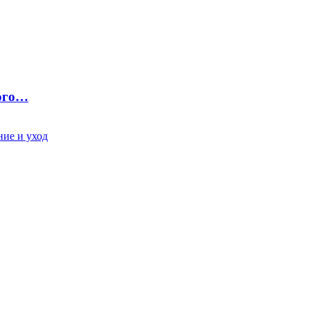
ного…
ие и уход