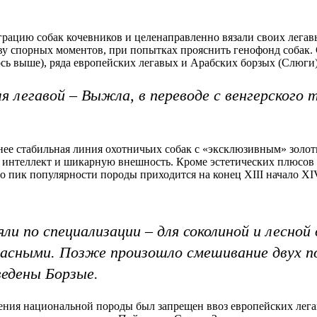
грацию собак кочевников и целенаправленно вязали своих лега
 спорных моментов, при попытках прояснить генофонд собак. С
сь выше), ряда европейских легавых и Арабских борзых (Слюги)
 легавой – Выжла, в переводе с венгерского 
нее стабильная линия охотничьих собак с «эксклюзивным» золо
й интеллект и шикарную внешность. Кроме эстетических плюсов 
 пик популярности породы приходится на конец XIII начало XIV 
ли по специализации – для соколиной и лесно
расными. Позже произошло смешивание двух п
ведены Борзые.
ения национальной породы был запрещен ввоз европейских легавы