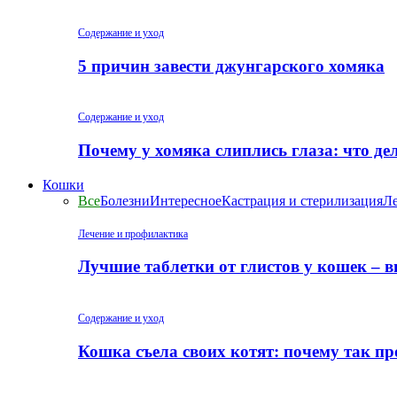
Содержание и уход
5 причин завести джунгарского хомяка
Содержание и уход
Почему у хомяка слиплись глаза: что де
Кошки
Все
Болезни
Интересное
Кастрация и стерилизация
Ле
Лечение и профилактика
Лучшие таблетки от глистов у кошек – 
Содержание и уход
Кошка съела своих котят: почему так пр