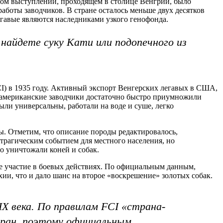
ьном выступлении, проходящем в столице Венгрии, было
аботы заводчиков. В стране осталось меньше двух десятков
гавые являются наследниками узкого генофонда.
найдете суку Кати или подопечного из
I) в 1935 году. Активный экспорт Венгерских легавых в США,
ю американские заводчики достаточно быстро приумножили
ли универсальны, работали на воде и суше, легко
ы. Отметим, что описание породы редактировалось,
о трагическим событием для местного населения, но
о уничтожали коней и собак.
ое участие в боевых действиях. По официальным данным,
и, что и дало шанс на второе «воскрешение» золотых собак.
IX века. По правилам FCI «страна-
тран, поэтому официальным