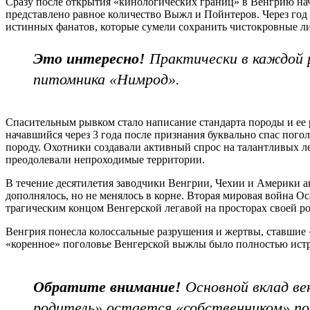
Сразу после открытия «кинологических границ» в Венгрию нач
представлено равное количество Выжл и Пойнтеров. Через год 
истинных фанатов, которые сумели сохранить чистокровные ли
Это интересно!
Практически в каждой р
питомника «Нимрод».
Спасительным рывком стало написание стандарта породы и ее
начавшийся через 3 года после признания буквально спас пог
породу. Охотники создавали активный спрос на талантливых л
преодолевали непроходимые территории.
В течение десятилетия заводчики Венгрии, Чехии и Америки ак
дополнялось, но не менялось в корне. Вторая мировая война Ос
трагическим концом Венгерской легавой на просторах своей ро
Венгрия понесла колоссальные разрушения и жертвы, ставшие 
«коренное» поголовье Венгерской выжлы было полностью истре
Обратите внимание!
Основной вклад вен
родитель» остается «собственником» по