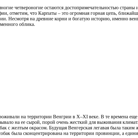
 многие четвероногие остаются достопримечательностью страны 
афии, отметим, что Карпаты – это огромная горная цепь, ближа
и. Несмотря на древние корни и богатую историю, именно вен
еменного облика.
живали на территории Венгрии в X–XI веке. В те времена еще 
ывало на ее сырой, порой очень жесткий для выживания климат.
к с желтым окрасом. Будущая Венгерская легавая была таким же
обак была сконцентрирована на территории провинции, а едини