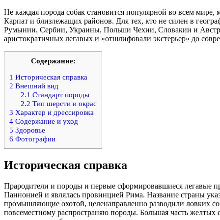
Не каждая порода собак становится популярной во всем мире,
Карпат и близлежащих районов. Для тех, кто не силен в геогр
Румынии, Сербии, Украины, Польши Чехии, Словакии и Австри
аристократичных легавых и «отшлифовали экстерьер» до совр
Содержание:
1
Историческая справка
2
Внешний вид
2.1
Стандарт породы
2.2
Тип шерсти и окрас
3
Характер и дрессировка
4
Содержание и уход
5
Здоровье
6
Фотографии
Историческая справка
Прародители и породы и первые сформировавшиеся легавые про
Паннонией и являлась провинцией Рима. Название страны указ
промышляющие охотой, целенаправленно разводили ловких соба
повсеместному распространяю породы. Большая часть желтых с