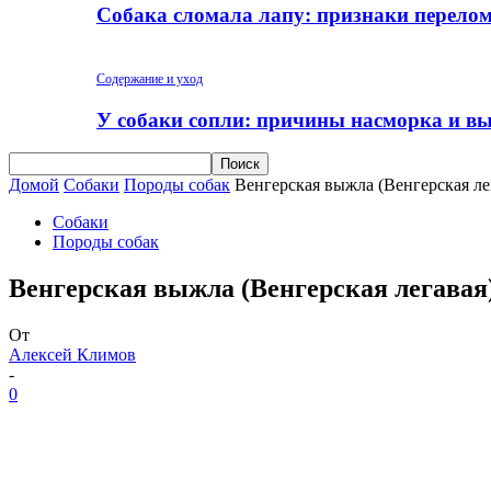
Собака сломала лапу: признаки перело
Содержание и уход
У собаки сопли: причины насморка и вы
Домой
Собаки
Породы собак
Венгерская выжла (Венгерская ле
Собаки
Породы собак
Венгерская выжла (Венгерская легавая)
От
Алексей Климов
-
0