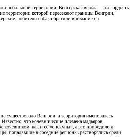
или небольшой территории. Венгерская выжла – это гордость
йшие территории которой пересекают границы Венгрии,
герские любители собак обратили внимание на
не существовало Венгрии, а территория именовалась
 Известно, что кочевнические племена мадьяров,
 кочевником, как и ее «опекуны», а это приводило к
цы, попадавшие в соседние регионы, растворялись среди