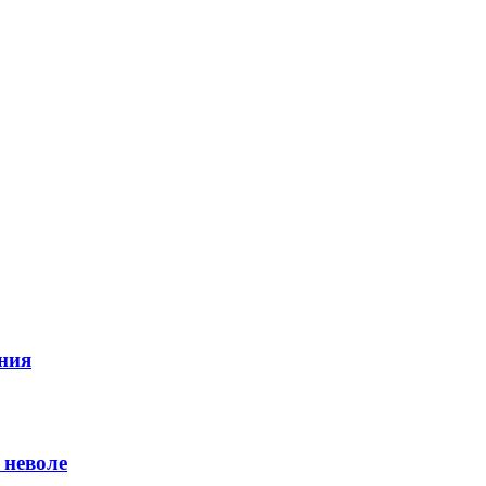
ния
 неволе