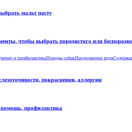
выбрать мальт пасту
оменты, чтобы выбрать породистого или беспород
чение и профилактика
Породы собак
Продолжение рода
Содержан
 слезоточивости, покраснения, аллергии
я помощь, профилактика