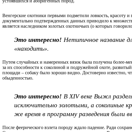
устоявшихся и аборигенных пород.
Венгерские охотники первыми подметили ловкость, красоту и 
документально подтвержденных данных приводило к множеству
является наследником золотых охотничьих (о которых говорило
Это интересно!
Нетипичное название для
«находить».
Путем случайных и намеренных вязок была получена более-ме
за их способности к соколиной и подружейной охоте, развиты
площади – собаку было хорошо видно. Достоверно известно, что
обыденностью.
Это интересно!
В XIV веке Выжл разделя
исключительно золотыми, а соколиные к
же время в программу разведения были в
После феерического взлета породу ждало падение. Ради сохран