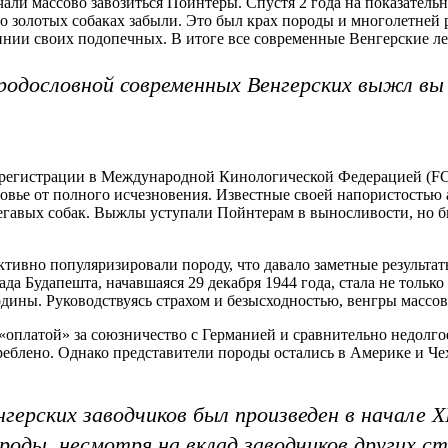
али массово завозиться Пойнтеры. Спустя 2 года на показател
о золотых собаках забыли. Это был крах породы и многолетней р
нии своих подопечных. В итоге все современные Венгерские ле
одословной современных Венгерских выжл вы 
 регистрации в Международной Кинологической Федерацией (FC
оловье от полного исчезновения. Известные своей напористость
егавых собак. Выжлы уступали Пойнтерам в выносливости, но бы
тивно популяризировали породу, что давало заметные результат
ада Будапешта, начавшаяся 29 декабря 1944 года, стала не тольк
дины. Руководствуясь страхом и безысходностью, венгры массов
«оплатой» за союзничество с Германией и сравнительно недолг
блено. Однако представители породы остались в Америке и Чехи
герских заводчиков был произведен в начале X
роды, несмотря на вклад заводчиков других с