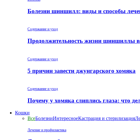
Болезни шиншилл: виды и способы лече
Содержание и уход
Продолжительность жизни шиншиллы в
Содержание и уход
5 причин завести джунгарского хомяка
Содержание и уход
Почему у хомяка слиплись глаза: что де
Кошки
Все
Болезни
Интересное
Кастрация и стерилизация
Ле
Лечение и профилактика