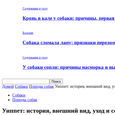
Содержание и уход
Кровь в кале у собаки: причины, перва
Болезни
Собака сломала лапу: признаки перело
Содержание и уход
У собаки сопли: причины насморка и вы
Домой
Собаки
Породы собак
Уиппет: история, внешний вид, у
Собаки
Породы собак
Уиппет: история, внешний вид, уход и с