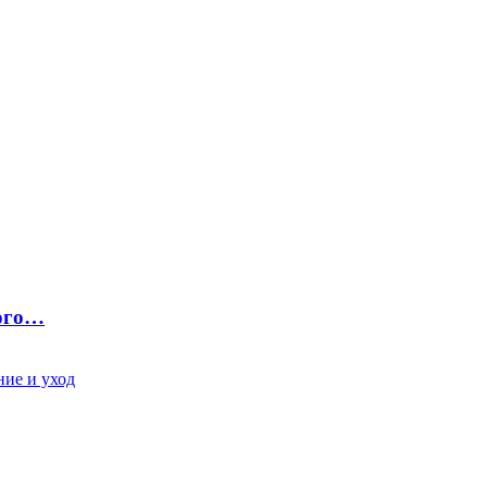
ного…
ие и уход