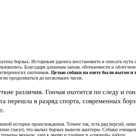
руппы борзых. Историкам удалось восстановить и описать пути 
льзовались. Благодаря длинным лапам, обтекаемости и облегченн
четвероногих охотников.
Целью собаки на охоте были выгон и 
гли продолжаться до нескольких часов.
кие различия. Гончая охотится по следу и го
ота перешла в разряд спорта, современных бо
г.
нной истории происхождения. Точнее так, есть ряд версий, неко
ение гласит, что малых борзых вывели шахтеры. Собаки очищали
 терьеры меньше, злее к зверю и удобнее в «грязной» работе.