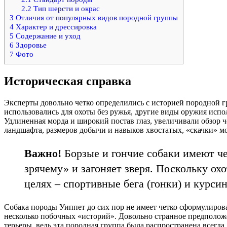
2.2
Тип шерсти и окрас
3
Отличия от популярных видов породной группы
4
Характер и дрессировка
5
Содержание и уход
6
Здоровье
7
Фото
Историческая справка
Эксперты довольно четко определились с историей породной г
использовались для охоты без ружья, другие виды оружия испо
Удлиненная морда и широкий постав глаз, увеличивали обзор 
ландшафта, размеров добычи и навыков хвостатых, «скачки» мо
Важно!
Борзые и гончие собаки имеют чет
зрячему» и загоняет зверя. Поскольку ох
целях – спортивные бега (гонки) и курсин
Собака породы Уиппет до сих пор не имеет четко сформулирова
несколько побочных «историй». Довольно странное предполож
терьеры, ведь эта породная группа была распространена всегда,