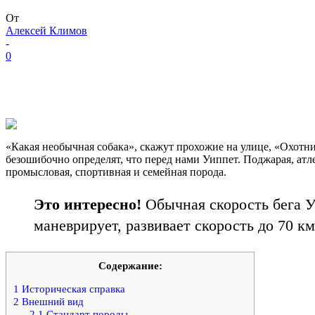
От
Алексей Климов
-
0
«Какая необычная собака», скажут прохожие на улице, «Охотни
безошибочно определят, что перед нами Уиппет. Поджарая, атле
промысловая, спортивная и семейная порода.
Это интересно!
Обычная скорость бега Уи
маневрирует, развивает скорость до 70 км
Содержание:
1
Историческая справка
2
Внешний вид
2.1
Стандарт породы