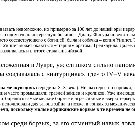
азвать невозможно, но примерно за 100 лет до нашей эры иерар
тью одну очень интересную богиню – Диану. Фигура повелитель
асто соседствующего с богиней, была и собачка – копия Уиппет. 
о Уиппет может оказаться «старшим братом» Грейхаунда. Далее,
развивалась и в итоге стала английской.
оложенная в Лувре, уж слишком сильно напоми
 создавалась с «натурщика», где-то IV–V век
 на мелкую дичь
(середина XIX века). Не шахтеры, но горняки
дины часто промышляли травлей зайцев и кроликов. Уже имеющи
отбирались самые мелкие борзые и агрессивные к зверю терьер
использовали для загона зайца, а позже, в гонках за механичес
речи, поскольку малые африканские борзые в те времена не 
ом среди борзых, за его отменный навык ловл