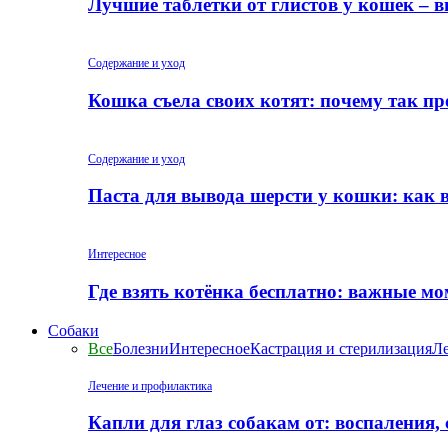
Лучшие таблетки от глистов у кошек – 
Содержание и уход
Кошка съела своих котят: почему так пр
Содержание и уход
Паста для вывода шерсти у кошки: как 
Интересное
Где взять котёнка бесплатно: важные м
Собаки
Все
Болезни
Интересное
Кастрация и стерилизация
Ле
Лечение и профилактика
Капли для глаз собакам от: воспаления,