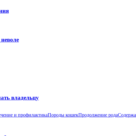
ния
 неволе
лать владельцу
чение и профилактика
Породы кошек
Продолжение рода
Содержа