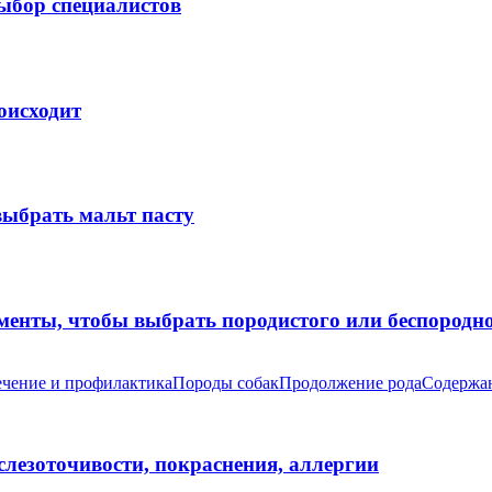
выбор специалистов
оисходит
выбрать мальт пасту
оменты, чтобы выбрать породистого или беспород
чение и профилактика
Породы собак
Продолжение рода
Содержан
 слезоточивости, покраснения, аллергии