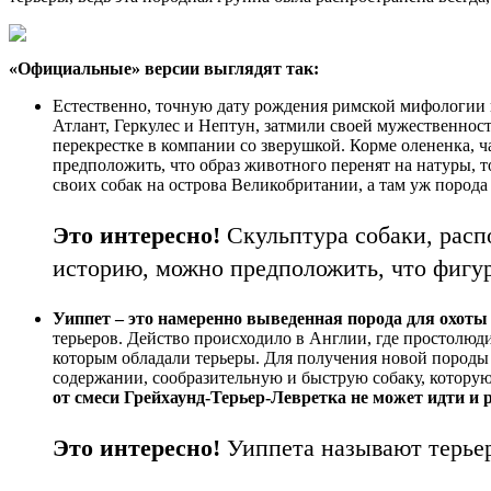
«Официальные» версии выглядят так:
Естественно, точную дату рождения римской мифологии н
Атлант, Геркулес и Нептун, затмили своей мужественнос
перекрестке в компании со зверушкой. Корме олененка, ч
предположить, что образ животного перенят на натуры, т
своих собак на острова Великобритании, а там уж порода 
Это интересно!
Скульптура собаки, расп
историю, можно предположить, что фигура
Уиппет – это
намеренно выведенная порода для охоты
терьеров. Действо происходило в Англии, где простолю
которым обладали терьеры. Для получения новой породы 
содержании, сообразительную и быструю собаку, которую 
от смеси Грейхаунд-Терьер-Левретка не может идти и 
Это интересно!
Уиппета называют терьер