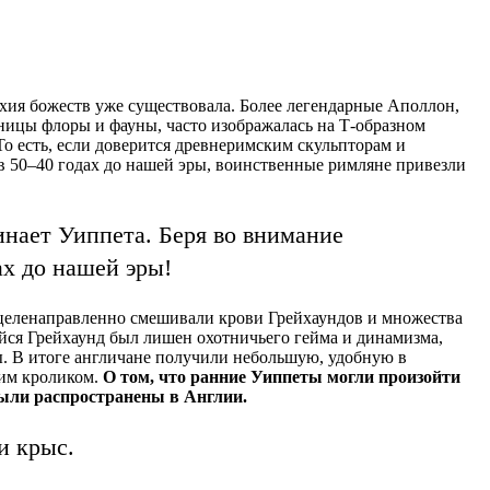
хия божеств уже существовала. Более легендарные Аполлон,
ницы флоры и фауны, часто изображалась на Т-образном
То есть, если доверится древнеримским скульпторам и
 в 50–40 годах до нашей эры, воинственные римляне привезли
нает Уиппета. Беря во внимание
ах до нашей эры!
, целенаправленно смешивали крови Грейхаундов и множества
йся Грейхаунд был лишен охотничьего гейма и динамизма,
ы. В итоге англичане получили небольшую, удобную в
ким кроликом.
О том, что ранние Уиппеты могли произойти
были распространены в Англии.
и крыс.