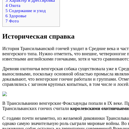
3
Характер и дрессировка
4
Охота
5
Содержание и уход
6
Здоровье
7
Фото
Историческая справка
История Трансильванской гончей уходит в Средние века и част
венгерского типа. Нужно отметить, что внешне, четвероногие 
известными английскими гончаками, хотя и часто сравниваютс
Древняя охотничья венгерская собака существовала уже в Средн
выносливыми, поскольку основной областью промысла являли
доказывают, что венгерские гончие работали и группами. Отме
справлялись с загоном крупных копытных, в том числе и лосей
В Трансильванию венгерские Фоксхаунды попали в IX веке. Пре
Трансильванских гончих считали
королевскими охотничьими
С годами почти незаметно, из желаемой диковинки Трансильван
однако самую значительную роль сыграли мировые войны. Во 
выживших собак остались на территории современной Румынии.