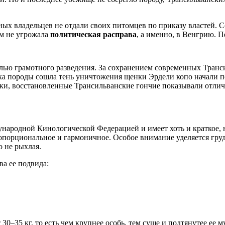
нных владельцев не отдали своих питомцев по приказу властей. С
им не угрожала
политическая расправа
, а именно, в Венгрию. 
елью грамотного разведения. За сохранением современных Тран
ика породы сошла тень уничтожения щенки Эрдели копо начали по
дки, восстановленные Трансильванские гончие показывали отлич
ународной Кинологической Федерацией и имеет хоть и краткое,
порциональное и гармоничное. Особое внимание уделяется груд
 не рыхлая.
ва ее подвида:
 30–35 кг, то есть чем крупнее особь, тем суше и подтянутее ее