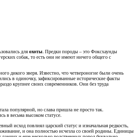
ьзовались для
охоты
. Предки породы – это Фоксхаунды
ерских собак, то есть они не имеют ничего общего с
ного дикого зверя. Известно, что четвероногие были очень
ились в одиночку, зафиксированные исторические факты
раздо крупнее своих современников. Они без труда
ала популярной, но слава пришла не просто так.
сь в весьма высоком статусе.
вный исход повлиял царский статус и изначальная редкость,
ыживание, и она полностью исчезла со своей родины. Единицы
 гончих и еще несколько родственных пород буквально