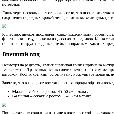
истребили.
Лишь через несколько лет стало известно, что несколько отчая
сохранения породных кровей четвероногих вывезли туда, где 
К счастью, щенков продавали только поклонникам породы с ц
фанатический труд нескольких десятков заводчиков. Когда с л
понятно, что труд заводчиков не был напрасным. Как и их пре
Внешний вид
Несмотря на редкость, Трансильванская гончая признана Межд
телосложение Трансильванских гончих немного вытянутое, про
широкой. Костяк крепкий, устойчивый, мускулатура мощная, но
Занятно, что в процессе восстановления породы образовалось д
Малая
– собаки с ростом 45–50 см в холке.
Большая
– собаки с ростом 55–65 см в холке.
При достаточно солидной разнице в росте, вес собак составляет