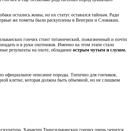
обаки остались живы, но их статус оставался тайным. Ради
Первые же пометы были раскуплены в Венгрии и Словакии.
сильванских гончих стоит титанический, пожизненный и почти
падать и в руки охотников. Именно на этом этапе стало
ные результаты на охоте, обладание
острым чутьем и слухом.
 но официальное описание породы. Типично для гончаков,
ной клетке, которая должна быть объемной, но не слишком
 мускулатура. Характер Трансильванских гончих очень ценится