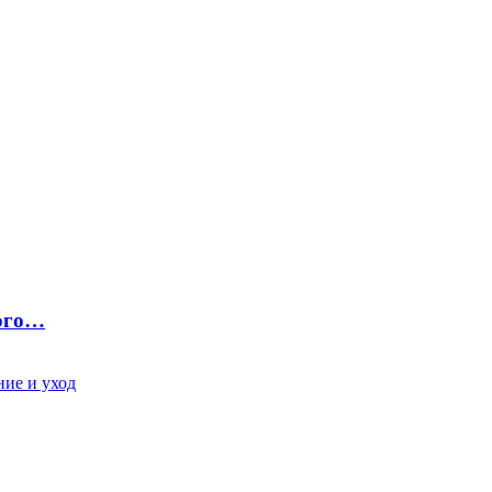
ного…
ие и уход