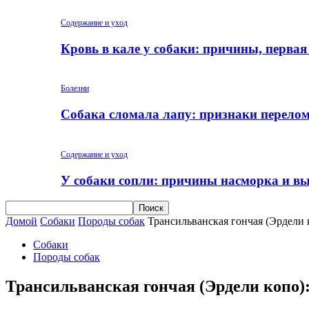
Содержание и уход
Кровь в кале у собаки: причины, перва
Болезни
Собака сломала лапу: признаки перело
Содержание и уход
У собаки сопли: причины насморка и вы
Домой
Собаки
Породы собак
Трансильванская гончая (Эрдели к
Собаки
Породы собак
Трансильванская гончая (Эрдели копо):