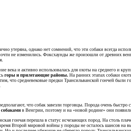
ично утеряна, однако нет сомнений, что эти собаки всегда испол
почти не изменились. Фоксхаунды же произошли от древних венг
я.
ие века и активно использовалась для охоты на среднего и круп
сь
горы и прилегающие районы.
На ранних этапах собаки охот
тим, что средневековые предки Трансильванской гончей были го
.
дполагают, что собак завезли торговцы. Порода очень быстро ст
 собаками
в Венгрии, поэтому и на «новой родине» они появили
ская гончая перешла в статус исчезающих пород. На столь плаче
время Второй мировой войны у породы не осталось шансов на в
 Но и последнее убежище не сберегло породу, Трансильванских