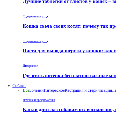
Лучшие таблетки от глистов у кошек – 
Содержание и уход
Кошка съела своих котят: почему так пр
Содержание и уход
Паста для вывода шерсти у кошки: как 
Интересное
Где взять котёнка бесплатно: важные м
Собаки
Все
Болезни
Интересное
Кастрация и стерилизация
Ле
Лечение и профилактика
Капли для глаз собакам от: воспаления,