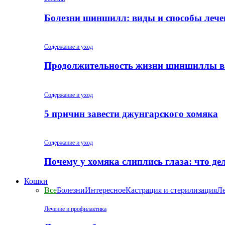
Болезни шиншилл: виды и способы лече
Содержание и уход
Продолжительность жизни шиншиллы в
Содержание и уход
5 причин завести джунгарского хомяка
Содержание и уход
Почему у хомяка слиплись глаза: что де
Кошки
Все
Болезни
Интересное
Кастрация и стерилизация
Ле
Лечение и профилактика