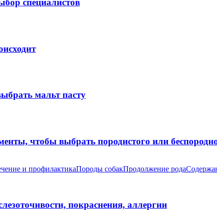
выбор специалистов
оисходит
выбрать мальт пасту
оменты, чтобы выбрать породистого или беспород
чение и профилактика
Породы собак
Продолжение рода
Содержан
 слезоточивости, покраснения, аллергии