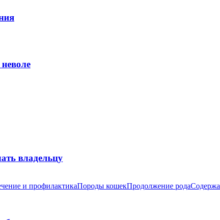
ния
 неволе
лать владельцу
чение и профилактика
Породы кошек
Продолжение рода
Содержа