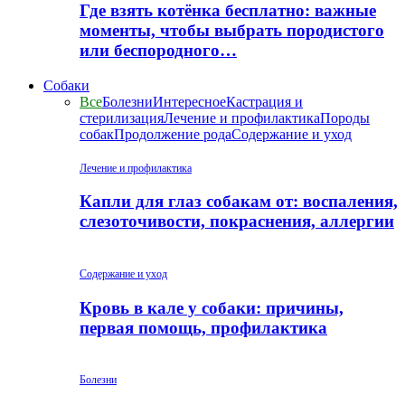
Где взять котёнка бесплатно: важные
моменты, чтобы выбрать породистого
или беспородного…
Собаки
Все
Болезни
Интересное
Кастрация и
стерилизация
Лечение и профилактика
Породы
собак
Продолжение рода
Содержание и уход
Лечение и профилактика
Капли для глаз собакам от: воспаления,
слезоточивости, покраснения, аллергии
Содержание и уход
Кровь в кале у собаки: причины,
первая помощь, профилактика
Болезни