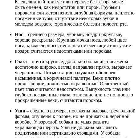
Клещевидный прикус или перекус без зазора может
быть оценен, как недостаток или порок. Грубыми
пороками считается неполная зубная формула, неплотно
посаженные зубы, отсутствие некоторых зубов в
молодом возрасте, хронические болезни полости рта.
Нос
– среднего размера, черный, ноздри округлые,
хорошо раскрытые. Крупная мочка носа, любой цвет
носа, кроме черного, неполная пигментация или узкие
ноздри считаются недостатками или порокам.
Глаза
– почти круглые, довольно большие, посажены
достаточно широко, взгляд направлен прямо, выражает
уверенность. Пигментация радужных оболочек
насыщенная, в коричневой палитре. Веки плотно
прилегающие, полностью окрашенные. Осветленный
цвет глаз считается недостатком. Выпуклость глаз или
глубоко посаженные глаза, отвисшие или не полностью
прокрашенные веки, считаются пороком.
Уши
– среднего размера, посажены высоко, треугольной
формы, опущены к голове, но не прижаты к черепной
коробке. У взрослой собаки на ушах развита
украшающая шерсть. Уши не должны выглядеть
поднятыми или вертикально стоящими. У собаки