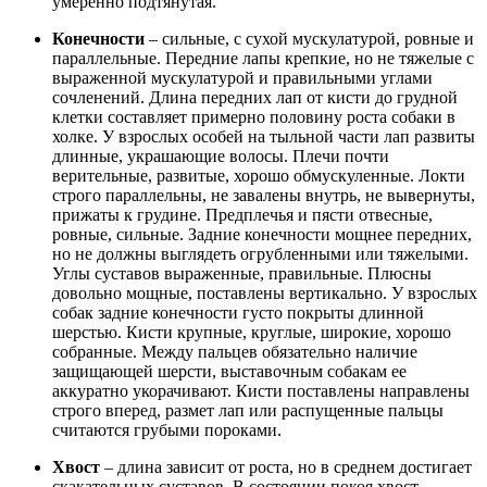
умеренно подтянутая.
Конечности
– сильные, с сухой мускулатурой, ровные и
параллельные. Передние лапы крепкие, но не тяжелые с
выраженной мускулатурой и правильными углами
сочленений. Длина передних лап от кисти до грудной
клетки составляет примерно половину роста собаки в
холке. У взрослых особей на тыльной части лап развиты
длинные, украшающие волосы. Плечи почти
верительные, развитые, хорошо обмускуленные. Локти
строго параллельны, не завалены внутрь, не вывернуты,
прижаты к грудине. Предплечья и пясти отвесные,
ровные, сильные. Задние конечности мощнее передних,
но не должны выглядеть огрубленными или тяжелыми.
Углы суставов выраженные, правильные. Плюсны
довольно мощные, поставлены вертикально. У взрослых
собак задние конечности густо покрыты длинной
шерстью. Кисти крупные, круглые, широкие, хорошо
собранные. Между пальцев обязательно наличие
защищающей шерсти, выставочным собакам ее
аккуратно укорачивают. Кисти поставлены направлены
строго вперед, размет лап или распущенные пальцы
считаются грубыми пороками.
Хвост
– длина зависит от роста, но в среднем достигает
скакательных суставов. В состоянии покоя хвост