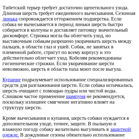
Тибетский терьер требует достаточно щепетильного ухода.
Длинная шерсть требует ежедневного вычесывания. Сезонная
линька
сопровождается отторжением подшерстка. Если
собака не вычесывается в период линьки шерсть быстро
собирается в колтуны и доставляет питомцу значительный
дискомфорт. Стрижка могла бы облегчить уход, но
выставочным собакам разрешено укорачивать шерсть между
пальцев, в области глаз и ушей. Собак, не занятых в
племенной работе, стригут по всему корпусу и это
действительно облегчает уход. Кобелям рекомендованы
гигиенические стрижки. Если укорачивание шерсти
невозможно, шерсть в области паха моют после выгула.
Купание
подразумевает использование специализированных
средств для разглаживания шерсти. Если собака испачкалась,
шерсть очищают с помощью пудры или чистой воды.
Слишком частое применение
шампуня
не рекомендуется,
поскольку излишнее смягчение негативно влияет на
структуру шерсти.
Кроме вычесывания и купания, шерсть собаки нуждается в
дополнительном уходе, точнее, защите. В пыльную и
влажную погоду собаку желательно выгуливать в
защитной
одежде.
В дождливые сезоны обязательно использование