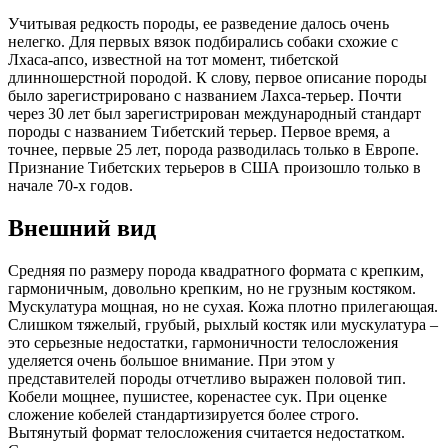
Учитывая редкость породы, ее разведение далось очень
нелегко. Для первых вязок подбирались собаки схожие с
Лхаса-апсо, известной на тот момент, тибетской
длинношерстной породой. К слову, первое описание породы
было зарегистрировано с названием Лахса-терьер. Почти
через 30 лет был зарегистрирован международный стандарт
породы с названием Тибетский терьер. Первое время, а
точнее, первые 25 лет, порода разводилась только в Европе.
Признание Тибетских терьеров в США произошло только в
начале 70-х годов.
Внешний вид
Средняя по размеру порода квадратного формата с крепким,
гармоничным, довольно крепким, но не грузным костяком.
Мускулатура мощная, но не сухая. Кожа плотно прилегающая.
Слишком тяжелый, грубый, рыхлый костяк или мускулатура –
это серьезные недостатки, гармоничности телосложения
уделяется очень большое внимание. При этом у
представителей породы отчетливо выражен половой тип.
Кобели мощнее, пушистее, коренастее сук. При оценке
сложение кобелей стандартизируется более строго.
Вытянутый формат телосложения считается недостатком.