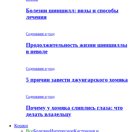
Болезни шиншилл: виды и способы
лечения
Содержание и уход
Продолжительность жизни шиншиллы
в неволе
Содержание и уход
5 причин завести джунгарского хомяка
Содержание и уход
Почему у хомяка слиплись глаза: что
делать владельцу
Кошки
Все
Болезни
Интересное
Кастрация и