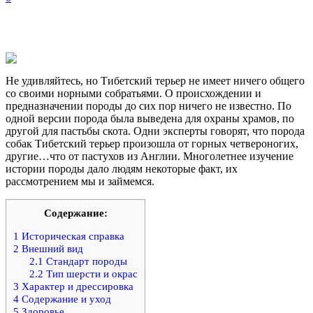
Не удивляйтесь, но Тибетский терьер не имеет ничего общего
со своими норными собратьями. О происхождении и
предназначении породы до сих пор ничего не известно. По
одной версии порода была выведена для охраны храмов, по
другой для пастьбы скота. Одни эксперты говорят, что порода
собак Тибетский терьер произошла от горных четвероногих,
другие…что от пастухов из Англии. Многолетнее изучение
истории породы дало людям некоторые факт, их
рассмотрением мы и займемся.
Содержание:
1
Историческая справка
2
Внешний вид
2.1
Стандарт породы
2.2
Тип шерсти и окрас
3
Характер и дрессировка
4
Содержание и уход
5
Здоровье