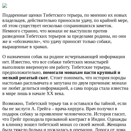
Подаренные щенки Тибетского терьера, по мнению их новых
владельцев, действительно приносили удачу, по крайней мере,
об этом существует несколько сохранившихся заметок.
Немного странно, что монахи не выступили против
разведения Тибетских терьеров за пределами родины, но они
же и «обозначили», что удачу приносят только собаки,
выращенные в храмах.
О назначении собак на родине исчерпывающей информации
нет. Известно, что все собаки тибетских монастырей
выполняли вверенную им работу. Тибетские терьеры,
предположительно,
помогали монахам пасти крупный и
мелкий рогатый скот
. Стоит понимать, что история породы
настолько расплывчата и запутана по двум причинам: монахи
не любят делиться информацией, а сама порода стала известна
в мире лишь в начале XX века.
Возможно, Тибетский терьер так и оставался бы тайной, если
бы не заслуги А. Грейга – врача-хирурга. Врач получил в
подарок собаку за проявление человечности. История гласит,
что Грейг проходила призывной контракт в Индии. Однажды
в клинику вошел тибетский монах со своей женой. Женщина
была тяжело больна и нуждалась в операции. Дорога от дома