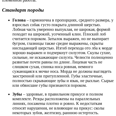
племенной работы.
Стандарт породы
Голова
– гармонична в пропорциях, среднего размера, у
взрослых собак густо покрыта длинной шерстью.
Лобная часть умеренно выпуклая, не широкая, формой
походит на широкий, усеченный клин. Плоский лоб
считается пороком. Затылок выражен, но не выпирает
бугром, глазницы также средне выражены, скрыты
ниспадающей шерстью. Изгиб перехода ото лба к морде
хорошо выражен и подчеркнут силуэтом. Скулы сухие,
сильные, не искажающие силуэта. Челюсти полноценно
развитые почти равны по длине. Лицевая часть не
слишком сухая, спинка носа ровная, немного
сужающаяся к мочке носа. Морда не должны выглядеть
заостренной или притупленной. Губы эластичные,
полностью скрывающие зубы и язык, не рыхлые. Сырые
или обвисшие губы признаются пороком.
Зубы
– здоровые, в правильном прикусе и полном
комплекте. Резцы расположены на параллельных
линиях, посажены плотно и ровно. К недостаткам
относят нарушения, не влияющие на прикус: сколы
некоторых зубов, желтизну, раннюю истертость.