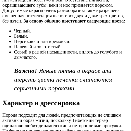
окрашивающего губы, веки и нос признается пороком.
Допустимые окрасы очень разнообразны также разрешена
смешенная пигментация шерсти из двух и даже трех цветов,
без пятен.
За основу обычно выступают следующие цвета:
Черный.
Белый.
Персиковый или кремовый.
Палевый и золотистый.
Серый в разной насыщенности, вплоть до голубого и
дымчатого.
Важно!
Явные пятна в окрасе или
шерсть цвета печенки считаются
серьезными пороками.
Характер и дрессировка
Порода подходит для людей, предпочитающих не слишком
активный образ жизни, поскольку Тибетский терьер
одинаково любит динамические и неторопливые прогулки.
На фоне не привередливости собака должна иметь не только