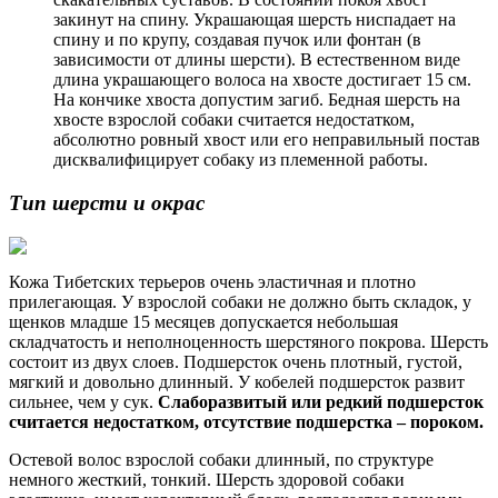
закинут на спину. Украшающая шерсть ниспадает на
спину и по крупу, создавая пучок или фонтан (в
зависимости от длины шерсти). В естественном виде
длина украшающего волоса на хвосте достигает 15 см.
На кончике хвоста допустим загиб. Бедная шерсть на
хвосте взрослой собаки считается недостатком,
абсолютно ровный хвост или его неправильный постав
дисквалифицирует собаку из племенной работы.
Тип шерсти и окрас
Кожа Тибетских терьеров очень эластичная и плотно
прилегающая. У взрослой собаки не должно быть складок, у
щенков младше 15 месяцев допускается небольшая
складчатость и неполноценность шерстяного покрова. Шерсть
состоит из двух слоев. Подшерсток очень плотный, густой,
мягкий и довольно длинный. У кобелей подшерсток развит
сильнее, чем у сук.
Слаборазвитый или редкий подшерсток
считается недостатком, отсутствие подшерстка – пороком.
Остевой волос взрослой собаки длинный, по структуре
немного жесткий, тонкий. Шерсть здоровой собаки