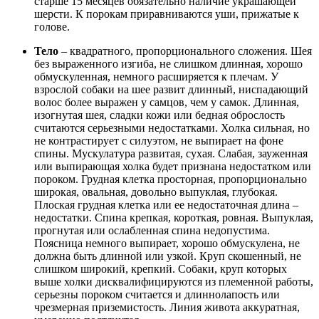
старше 15 месяцев обязательно наличие украшающей
шерсти. К порокам приравниваются уши, прижатые к
голове.
Тело
– квадратного, пропорционального сложения. Шея
без выраженного изгиба, не слишком длинная, хорошо
обмускуленная, немного расширяется к плечам. У
взрослой собаки на шее развит длинный, ниспадающий
волос более выражен у самцов, чем у самок. Длинная,
изогнутая шея, сладки кожи или бедная оброслость
считаются серьезными недостатками. Холка сильная, но
не контрастирует с силуэтом, не выпирает на фоне
спины. Мускулатура развитая, сухая. Слабая, зауженная
или выпирающая холка будет признана недостатком или
пороком. Грудная клетка просторная, пропорционально
широкая, овальная, довольно выпуклая, глубокая.
Плоская грудная клетка или ее недостаточная длина –
недостатки. Спина крепкая, короткая, ровная. Выпуклая,
прогнутая или ослабленная спина недопустима.
Поясница немного выпирает, хорошо обмускулена, не
должна быть длинной или узкой. Круп скошенный, не
слишком широкий, крепкий. Собаки, круп которых
выше холки дисквалифицируются из племенной работы,
серьезны пороком считается и длиннолапость или
чрезмерная приземистость. Линия живота аккуратная,