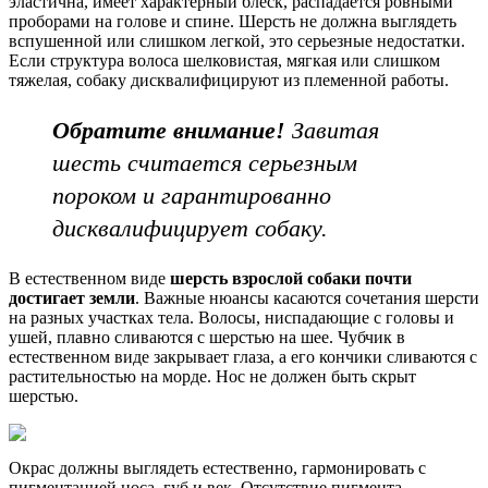
эластична, имеет характерный блеск, распадается ровными
проборами на голове и спине. Шерсть не должна выглядеть
вспушенной или слишком легкой, это серьезные недостатки.
Если структура волоса шелковистая, мягкая или слишком
тяжелая, собаку дисквалифицируют из племенной работы.
Обратите внимание!
Завитая
шесть считается серьезным
пороком и гарантированно
дисквалифицирует собаку.
В естественном виде
шерсть взрослой собаки почти
достигает земли
. Важные нюансы касаются сочетания шерсти
на разных участках тела. Волосы, ниспадающие с головы и
ушей, плавно сливаются с шерстью на шее. Чубчик в
естественном виде закрывает глаза, а его кончики сливаются с
растительностью на морде. Нос не должен быть скрыт
шерстью.
Окрас должны выглядеть естественно, гармонировать с
пигментацией носа, губ и век. Отсутствие пигмента,