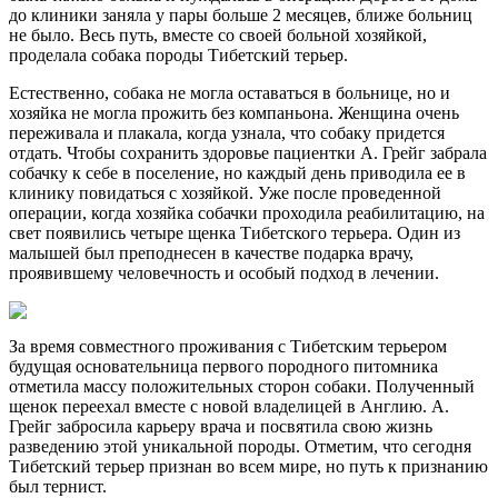
до клиники заняла у пары больше 2 месяцев, ближе больниц
не было. Весь путь, вместе со своей больной хозяйкой,
проделала собака породы Тибетский терьер.
Естественно, собака не могла оставаться в больнице, но и
хозяйка не могла прожить без компаньона. Женщина очень
переживала и плакала, когда узнала, что собаку придется
отдать. Чтобы сохранить здоровье пациентки А. Грейг забрала
собачку к себе в поселение, но каждый день приводила ее в
клинику повидаться с хозяйкой. Уже после проведенной
операции, когда хозяйка собачки проходила реабилитацию, на
свет появились четыре щенка Тибетского терьера. Один из
малышей был преподнесен в качестве подарка врачу,
проявившему человечность и особый подход в лечении.
За время совместного проживания с Тибетским терьером
будущая основательница первого породного питомника
отметила массу положительных сторон собаки. Полученный
щенок переехал вместе с новой владелицей в Англию. А.
Грейг забросила карьеру врача и посвятила свою жизнь
разведению этой уникальной породы. Отметим, что сегодня
Тибетский терьер признан во всем мире, но путь к признанию
был тернист.