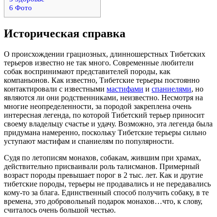
6
Фото
Историческая справка
О происхождении грациозных, длинношерстных Тибетских
терьеров известно не так много. Современные любители
собак воспринимают представителей породы, как
компаньонов. Как известно, Тибетские терьеры постоянно
контактировали с известными
мастифами
и
спаниелями
, но
являются ли они родственниками, неизвестно. Несмотря на
многие неопределенности, за породой закреплена очень
интересная легенда, по которой Тибетский терьер приносит
своему владельцу счастье и удачу. Возможно, эта легенда была
придумана намеренно, поскольку Тибетские терьеры сильно
уступают мастифам и спаниелям по популярности.
Судя по летописям монахов, собакам, жившим при храмах,
действительно присваивали роль талисманов. Примерный
возраст породы превышает порог в 2 тыс. лет. Как и другие
тибетские породы, терьеры не продавались и не передавались
кому-то за блага. Единственный способ получить собаку, в те
времена, это добровольный подарок монахов…что, к слову,
считалось очень большой честью.