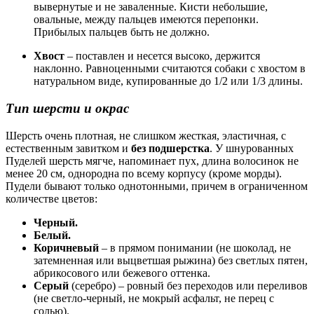
вывернутые и не заваленные. Кисти небольшие,
овальные, между пальцев имеются перепонки.
Прибылых пальцев быть не должно.
Хвост
– поставлен и несется высоко, держится
наклонно. Равноценными считаются собаки с хвостом в
натуральном виде, купированные до 1/2 или 1/3 длины.
Тип шерсти и окрас
Шерсть очень плотная, не слишком жесткая, эластичная, с
естественным завитком и
без подшерстка
. У шнурованных
Пуделей шерсть мягче, напоминает пух, длина волосинок не
менее 20 см, однородна по всему корпусу (кроме морды).
Пудели бывают только однотонными, причем в ограниченном
количестве цветов:
Черный.
Белый.
Коричневый
– в прямом понимании (не шоколад, не
затемненная или выцветшая рыжина) без светлых пятен,
абрикосового или бежевого оттенка.
Серый
(серебро) – ровный без переходов или переливов
(не светло-черный, не мокрый асфальт, не перец с
солью).