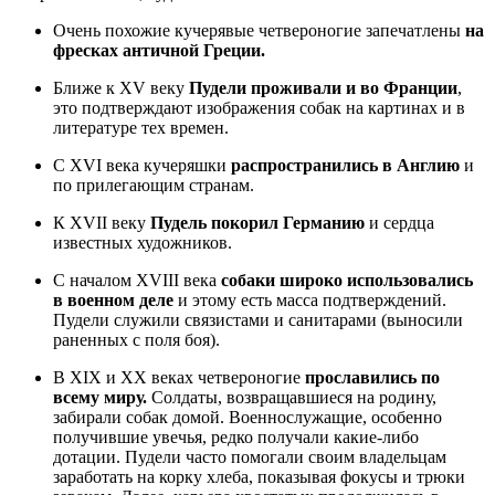
Очень похожие кучерявые четвероногие запечатлены
на
фресках античной Греции.
Ближе к XV веку
Пудели проживали и во Франции
,
это подтверждают изображения собак на картинах и в
литературе тех времен.
С XVI века кучеряшки
распространились в Англию
и
по прилегающим странам.
К XVII веку
Пудель покорил Германию
и сердца
известных художников.
С началом XVIII века
собаки широко использовались
в военном деле
и этому есть масса подтверждений.
Пудели служили связистами и санитарами (выносили
раненных с поля боя).
В XIX и XX веках четвероногие
прославились по
всему миру.
Солдаты, возвращавшиеся на родину,
забирали собак домой. Военнослужащие, особенно
получившие увечья, редко получали какие-либо
дотации. Пудели часто помогали своим владельцам
заработать на корку хлеба, показывая фокусы и трюки