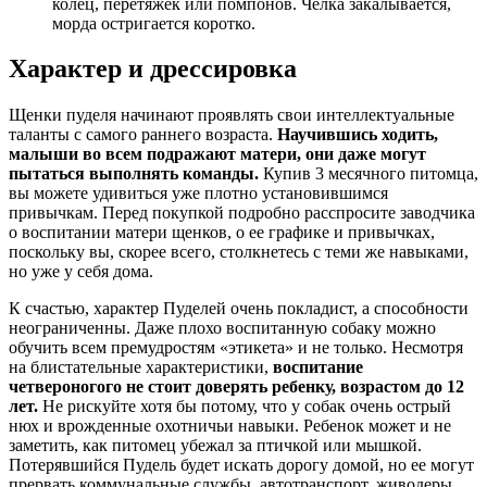
колец, перетяжек или помпонов. Челка закалывается,
морда остригается коротко.
Характер и дрессировка
Щенки пуделя начинают проявлять свои интеллектуальные
таланты с самого раннего возраста.
Научившись ходить,
малыши во всем подражают матери, они даже могут
пытаться выполнять команды.
Купив 3 месячного питомца,
вы можете удивиться уже плотно установившимся
привычкам. Перед покупкой подробно расспросите заводчика
о воспитании матери щенков, о ее графике и привычках,
поскольку вы, скорее всего, столкнетесь с теми же навыками,
но уже у себя дома.
К счастью, характер Пуделей очень покладист, а способности
неограниченны. Даже плохо воспитанную собаку можно
обучить всем премудростям «этикета» и не только. Несмотря
на блистательные характеристики,
воспитание
четвероногого не стоит доверять ребенку, возрастом до 12
лет.
Не рискуйте хотя бы потому, что у собак очень острый
нюх и врожденные охотничьи навыки. Ребенок может и не
заметить, как питомец убежал за птичкой или мышкой.
Потерявшийся Пудель будет искать дорогу домой, но ее могут
прервать коммунальные службы, автотранспорт, живодеры