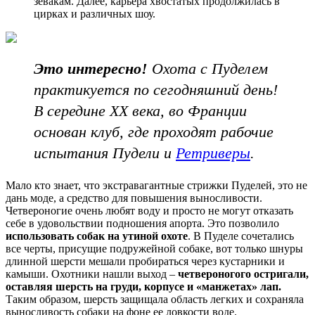
зевакам. Далее, карьера хвостатых продолжилась в
цирках и различных шоу.
Это интересно!
Охота с Пуделем
практикуется по сегодняшний день!
В середине XX века, во Франции
основан клуб, где проходят рабочие
испытания Пудели и
Ретриверы
.
Мало кто знает, что экстравагантные стрижки Пуделей, это не
дань моде, а средство для повышения выносливости.
Четвероногие очень любят воду и просто не могут отказать
себе в удовольствии подношения апорта. Это позволило
использовать собак на утиной охоте
. В Пуделе сочетались
все черты, присущие подружейной собаке, вот только шнуры
длинной шерсти мешали пробираться через кустарники и
камыши. Охотники нашли выход –
четвероногого остригали,
оставляя шерсть на груди, корпусе и «манжетах» лап.
Таким образом, шерсть защищала область легких и сохраняла
выносливость собаки на фоне ее ловкости воде.