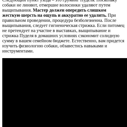
собаки не линяют, отмершие волосинки удаляют путем
выщипывания.
Мастер должен опередить слишком
жесткую шерсть на ощупь и аккуратно ее удалить.
При
правильном проведении, процедура безболезненна. После
выщипывания, следует гигиеническая стрижка. Если питомец
не претендует на участие в выставках, выщипывание и
стрижка Пуделя в домашних условиях сэкономит солидную
сумму в вашем семейном бюджете. Естественно, вам придется
изучить физиологию собаки, обзавестись навыками и
инструментами.