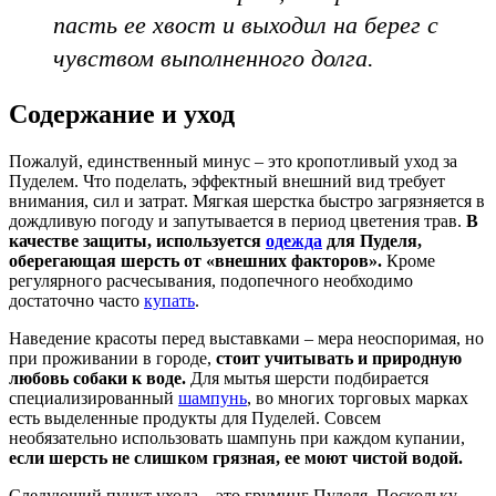
пасть ее хвост и выходил на берег с
чувством выполненного долга.
Содержание и уход
Пожалуй, единственный минус – это кропотливый уход за
Пуделем. Что поделать, эффектный внешний вид требует
внимания, сил и затрат. Мягкая шерстка быстро загрязняется в
дождливую погоду и запутывается в период цветения трав.
В
качестве защиты, используется
одежда
для Пуделя,
оберегающая шерсть от «внешних факторов».
Кроме
регулярного расчесывания, подопечного необходимо
достаточно часто
купать
.
Наведение красоты перед выставками – мера неоспоримая, но
при проживании в городе,
стоит учитывать и природную
любовь собаки к воде.
Для мытья шерсти подбирается
специализированный
шампунь
, во многих торговых марках
есть выделенные продукты для Пуделей. Совсем
необязательно использовать шампунь при каждом купании,
если шерсть не слишком грязная, ее моют чистой водой.
Следующий пункт ухода – это груминг Пуделя. Поскольку