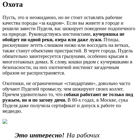
Охота
Пусть, это и неожиданно, но не стоит оставлять рабочие
качества породы «за кадром». Если вы живете в городе и
решили завести Пуделя, вас шокирует поведение подопечного
на природе. Руководствуясь инстинктами,
кучеряшка не
обойдет ни одной реки, озера или даже лужи.
Птицы,
рискнувшие лететь слишком низко или восседать на ветках,
также станут объектами пристрастий. В черте города, Пудель
обязательно заинтересуется грызунами, особенно крысам в
многоэтажных домах. К слову, кошки рядом с кучеряшками в
безопасности, на них охотничий инстинкт загадочным
образом не распространяется.
Охотники, не ограниченные «стандартами», довольно часто
обучают Пуделей промыслу, чем шокируют своих коллег.
Причем удивительно то, что
собаки работают не только под
ружьем, но и по загону дичи.
В 80-х годах, в Москве, сука
Пуделя даже получила сертификат и допуск к работе по
медведю.
Это интересно!
На рабочих