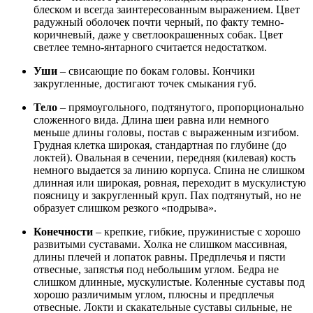
блеском и всегда заинтересованным выражением. Цвет
радужный оболочек почти черный, по факту темно-
коричневый, даже у светлоокрашенных собак. Цвет
светлее темно-янтарного считается недостатком.
Уши
– свисающие по бокам головы. Кончики
закругленные, достигают точек смыкания губ.
Тело
– прямоугольного, подтянутого, пропорционально
сложенного вида. Длина шеи равна или немного
меньше длины головы, постав с выраженным изгибом.
Грудная клетка широкая, стандартная по глубине (до
локтей). Овальная в сечении, передняя (килевая) кость
немного выдается за линию корпуса. Спина не слишком
длинная или широкая, ровная, переходит в мускулистую
поясницу и закругленный круп. Пах подтянутый, но не
образует слишком резкого «подрыва».
Конечности
– крепкие, гибкие, пружинистые с хорошо
развитыми суставами. Холка не слишком массивная,
длины плечей и лопаток равны. Предплечья и пясти
отвесные, запястья под небольшим углом. Бедра не
слишком длинные, мускулистые. Коленные суставы под
хорошо различимым углом, плюсны и предплечья
отвесные. Локти и скакательные суставы сильные, не