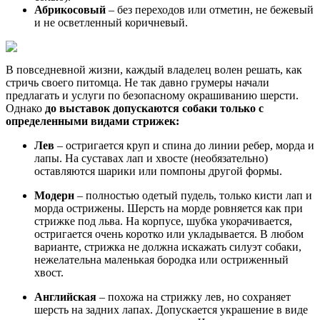
Абрикосовый
– без переходов или отметин, не бежевый
и не осветленный коричневый.
В повседневной жизни, каждый владелец волен решать, как
стричь своего питомца. Не так давно грумеры начали
предлагать и услуги по безопасному окрашиванию шерсти.
Однако
до выставок допускаются собаки только с
определенными видами стрижек:
Лев
– остригается круп и спина до линии ребер, морда и
лапы. На суставах лап и хвосте (необязательно)
оставляются шарики или помпоны другой формы.
Модерн
– полностью одетый пудель, только кисти лап и
морда острижены. Шерсть на морде ровняется как при
стрижке под льва. На корпусе, шубка укорачивается,
остригается очень коротко или укладывается. В любом
варианте, стрижка не должна искажать силуэт собаки,
нежелательна маленькая бородка или остриженный
хвост.
Английская
– похожа на стрижку лев, но сохраняет
шерсть на задних лапах. Допускается украшение в виде