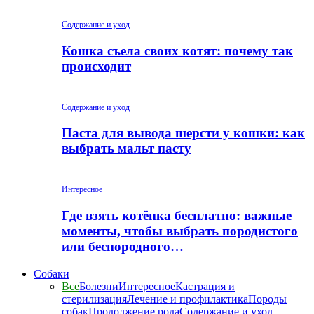
Содержание и уход
Кошка съела своих котят: почему так
происходит
Содержание и уход
Паста для вывода шерсти у кошки: как
выбрать мальт пасту
Интересное
Где взять котёнка бесплатно: важные
моменты, чтобы выбрать породистого
или беспородного…
Собаки
Все
Болезни
Интересное
Кастрация и
стерилизация
Лечение и профилактика
Породы
собак
Продолжение рода
Содержание и уход