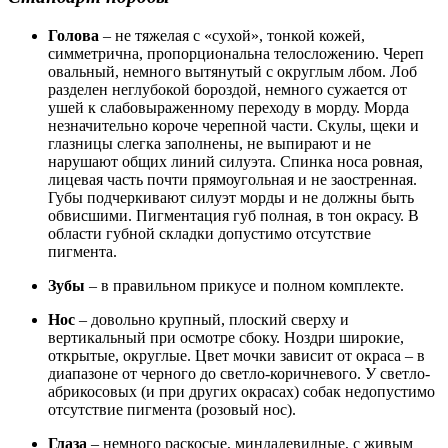
Голова
– не тяжелая с «сухой», тонкой кожей,
симметрична, пропорциональна телосложению. Череп
овальный, немного вытянутый с округлым лбом. Лоб
разделен неглубокой бороздой, немного сужается от
ушей к слабовыраженному переходу в морду. Морда
незначительно короче черепной части. Скулы, щеки и
глазницы слегка заполнены, не выпирают и не
нарушают общих линий силуэта. Спинка носа ровная,
лицевая часть почти прямоугольная и не заостренная.
Губы подчеркивают силуэт морды и не должны быть
обвисшими. Пигментация губ полная, в тон окрасу. В
области губной складки допустимо отсутствие
пигмента.
Зубы
– в правильном прикусе и полном комплекте.
Нос
– довольно крупный, плоский сверху и
вертикальный при осмотре сбоку. Ноздри широкие,
открытые, округлые. Цвет мочки зависит от окраса – в
диапазоне от черного до светло-коричневого. У светло-
абрикосовых (и при других окрасах) собак недопустимо
отсутствие пигмента (розовый нос).
Глаза
– немного раскосые, миндалевидные, с живым