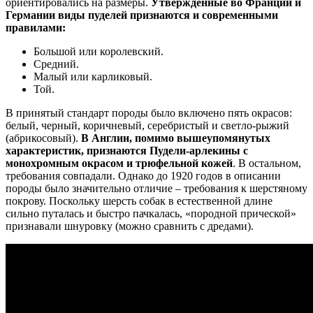
ориентировались на размеры.
Утвержденные во Франции и
Германии виды пуделей признаются и современными
правилами:
Большой или королевский.
Средний.
Малый или карликовый.
Той.
В принятый стандарт породы было включено пять окрасов:
белый, черный, коричневый, серебристый и светло-рыжий
(абрикосовый).
В Англии, помимо вышеупомянутых
характеристик, признаются Пудели-арлекины с
монохромным окрасом и трюфельной кожей
. В остальном,
требования совпадали. Однако до 1920 годов в описании
породы было значительно отличие – требования к шерстяному
покрову. Поскольку шерсть собак в естественной длине
сильно путалась и быстро пачкалась, «породной прической»
признавали шнуровку (можно сравнить с дредами).