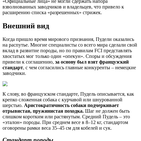
«Официальные лица» не могли сдержать напора
взволнованных заводчиков и владельцев, что привело к
расширению списка «разрешенных» стрижек.
Внешний вид
Когда пришло время мирового признания, Пудели оказались
на распутье. Многие специалисты со всего мира сделали свой
вклад в развитие породы, но по правилам FCI представлять
хвостатых мог только один «опекун». Споры и обсуждения
привели к соглашению,
за основу был взят французский
стандарт
, с чем согласились главные конкуренты – немецкие
заводчики.
К слову, во французском стандарте, Пудель описывается, как
крепко сложенная собака с курчавой или шнурованной
шерстью.
Аристократичность собаки подчеркивает
отрывистая, пружинистая походка.
Шаг не должен быть
слишком коротким или растянутым. Средний Пудель – это
«эталон» породы. При среднем весе в 8–12 кг, стандартом
оговорены рамки веса 35–45 см для кобелей и сук.
Стандарт породы