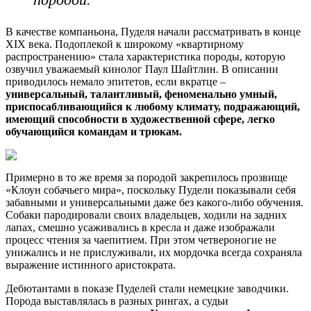
В качестве компаньона, Пуделя начали рассматривать в конце
XIX века. Подоплекой к широкому «квартирному
распространению» стала характеристика породы, которую
озвучил уважаемый кинолог Паул Шайтлин. В описании
приводилось немало эпитетов, если вкратце –
универсальный, талантливый, феноменально умный,
приспосабливающийся к любому климату, подражающий,
имеющий способности в художественной сфере, легко
обучающийся командам и трюкам.
Примерно в то же время за породой закрепилось прозвище
«Клоун собачьего мира», поскольку Пудели показывали себя
забавными и универсальными даже без какого-либо обучения.
Собаки пародировали своих владельцев, ходили на задних
лапах, смешно усаживались в кресла и даже изображали
процесс чтения за чаепитием. При этом четвероногие не
унижались и не прислуживали, их мордочка всегда сохраняла
выражение истинного аристократа.
Дебютантами в показе Пуделей стали немецкие заводчики.
Порода выставлялась в разных рингах, а судьи