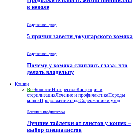
Продолжительность жизни шиншиллы
в неволе
Содержание и уход
5 причин завести джунгарского хомяка
Содержание и уход
Почему у хомяка слиплись глаза: что
делать владельцу
Кошки
Все
Болезни
Интересное
Кастрация и
стерилизация
Лечение и профилактика
Породы
кошек
Продолжение рода
Содержание и уход
Лечение и профилактика
Лучшие таблетки от глистов у кошек –
выбор специалистов