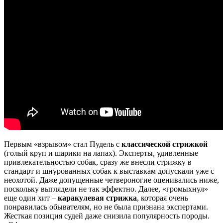
Первым «взрывом» стал Пудель с
классической стрижкой
(голый круп и шарики на лапах). Эксперты, удивленные
привлекательностью собак, сразу же внесли стрижку в
стандарт и шнурованных собак к выставкам допускали уже с
неохотой. Даже допущенные четвероногие оценивались ниже,
поскольку выглядели не так эффектно. Далее, «громыхнул»
еще один хит –
каракулевая стрижка
, которая очень
понравилась обывателям, но не была признана экспертами.
Жесткая позиция судей даже снизила популярность породы.