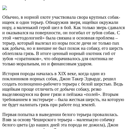
Обычно, в норной охоте участвовала свора крупных собак-
ищеек и один терьер. Обнаружив зверя, ищейки окружали
нору, а маленький герой шел в бой. Как только зверь сдавался
и оказывался на поверхности, он погибал от зубов собак. С
этой «методологией» была связана и основная проблема –
терьер, который вылезал из норы после дичи не только пах
как добыча, но и внешне не был похож на собаку, его шерсть
облепляла грязь. В итоге ценный норный охотник гиб от
зубов «соратников», что оборачивалось для охотника не
только моральным, но и финансовым ударом.
История породы началась в XIX веке, когда один из
поклонников норных собак, Джон Такер Эдвардс, решил
создать полноценно-рабочего терьера с белой шерстью. Ведь
ищейкам проще отличить от добычи собаку, резко
выделяющуюся на фоне грязи и пейзажа «полей». Вторым
требованием в экстерьере – была жесткая шерсть, на которую
не будет налипать грязь при работе под землей.
Первая попытка в выведении белого терьера провалилась.
Взяв за основу Чеширского терьера – маленькую собачку
белого цвета (до наших дней эта порода не дожила), Джон