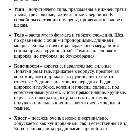
Уши
– полустоячего типа, преломлены в нижней трети
хряща, треугольные, закругленные у вершины. В
спокойном состоянии опущены, прилегают к голове и
щекам.
Тело
– растянутого формата и гибкого сложения. Шея,
по сравнению с общими пропорциями, длинная и
мощная. Холка и поясница выражены в меру, линия
спины прямая, круп покатый. Грудина не слишком
широкая, но глубокая, не бочкообразная.
Конечности
– короткие, параллельные, сильные.
Лопатки развитые, прижатые к корпусу, предплечья
короткие, локти прижаты к грудине, пясти почти
отвесные. Задние лапы мощнее передних. Бедро
широкое и глубокое, колени и плюсны сильные, под
естественными углами. Кисти прямостоящие, крупные,
округлые, пальцы подогнуты и сжаты в комок,
подушечки пальцев крупные, когти очень мощные и
темные.
Хвост
– посажен очень высоко и вертикально,
допускается как купированный, так и естественный вид.
Естественная длина предполагает прямой или