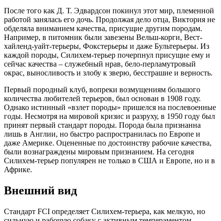
После того как Д. Т. Эдвардсон покинул этот мир, племенной
работой занялась его дочь. Продолжая дело отца, Виктория не
обделяла вниманием качества, присущие другим породам.
Например, в питомник были завезены Вельш-корги, Вест-
хайленд-уайт-терьеры, Фокстерьеры и даже Бультерьеры. Из
каждой породы, Силихем-терьер почерпнул присущие ему и
сейчас качества – служебный нрав, бело-перламутровый
окрас, выносливость и злобу к зверю, бесстрашие и верность.
Первый породный клуб, вопреки возмущениям большого
количества любителей терьеров, был основан в 1908 году.
Однако истинный «взлет породы» пришелся на послевоенные
годы. Несмотря на мировой кризис и разруху, в 1950 году был
принят первый стандарт породы. Порода была признанна
лишь в Англии, но быстро распространилась по Европе и
даже Америке. Оцененные по достоинству рабочие качества,
были вознаграждены мировым признанием. На сегодня
Силихем-терьер популярен не только в США и Европе, но и в
Африке.
Внешний вид
Стандарт FCI определяет Силихем-терьера, как мелкую, но
сильную и рабочую собаку с активным темпераментом.