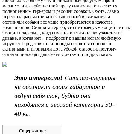
любовью к долгому сну и спокойному досугу. На фоне
меланхолии, свойственной нраву силихема, он остается
полноценным терьером и рабочей собакой. Охота, давно
перестала рассматриваться как способ выживания, а
охотничьи собаки все чаще приобретаются в качестве
компаньонов. Силихем-терьер, это питомец, умеющий читать
эмоции владельца, когда нужно, он тихонечко уляжется на
диване, а когда нет – подбросит к вашим ногам любимую
игрушку. Представители породы остаются социально
активными и игривыми до глубокой старости, поэтому
отлично подходят для семей с детьми и подростками.
Это интересно!
Силихем-терьеры
не осознают своих габаритов и
ведут себя так, будто они
находятся в весовой категории 30–
40 кг.
Содержание: