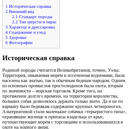
1
Историческая справка
2
Внешний вид
2.1
Стандарт породы
2.2
Тип шерсти и окрас
3
Характер и дрессировка
4
Содержание и уход
5
Здоровье
6
Фотографии
Историческая справка
Родиной породы считается Великобритания, точнее, Уэльс.
Территория, омываемая морем и иссеченная водоемами, была
населена как знатью, так и обычным бедным народом. Одним
из основных промыслов простолюдинов была охота, вторым
по значимости – морская торговля. Кроме того, на
протяжении долгого времени, на территории королевства,
больших собак дозволялось держать только знати. Да и не по
карману было беднякам содержание крупных четвероногих.
Альтернативой стали маленькие собачки «терьеристого типа»,
охранявшие жилище и припасы владельца от крыс,
путешествующие морем с торговцами и использовавшихся в
охоте на норного зверя.