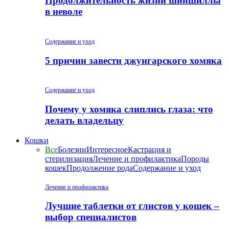
Продолжительность жизни шиншиллы
в неволе
Содержание и уход
5 причин завести джунгарского хомяка
Содержание и уход
Почему у хомяка слиплись глаза: что
делать владельцу
Кошки
Все
Болезни
Интересное
Кастрация и
стерилизация
Лечение и профилактика
Породы
кошек
Продолжение рода
Содержание и уход
Лечение и профилактика
Лучшие таблетки от глистов у кошек –
выбор специалистов