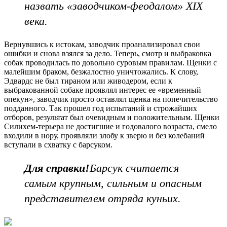
назвать «заводчиком-феодалом» XIX
века.
Вернувшись к истокам, заводчик проанализировал свои
ошибки и снова взялся за дело. Теперь, смотр и выбраковка
собак проводилась по довольно суровым правилам. Щенки с
малейшим браком, безжалостно уничтожались. К слову,
Эдвардс не был тираном или живодером, если к
выбракованной собаке проявлял интерес ее «временный
опекун», заводчик просто оставлял щенка на попечительство
подданного. Так прошел год испытаний и строжайших
отборов, результат был очевидным и положительным. Щенки
Cилихем-терьера не достигшие и годовалого возраста, смело
входили в нору, проявляли злобу к зверю и без колебаний
вступали в схватку с барсуком.
Для справки!
Барсук считается
самым крупным, сильным и опасным
представителем отряда куньих.