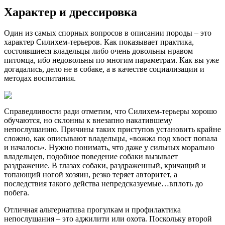
Характер и дрессировка
Один из самых спорных вопросов в описании породы – это
характер Cилихем-терьеров. Как показывает практика,
состоявшиеся владельцы либо очень довольны нравом
питомца, ибо недовольны по многим параметрам. Как вы уже
догадались, дело не в собаке, а в качестве социализации и
методах воспитания.
Справедливости ради отметим, что Cилихем-терьеры хорошо
обучаются, но склонны к внезапно накатившему
непослушанию. Причины таких приступов установить крайне
сложно, как описывают владельцы, «вожжа под хвост попала
и началось». Нужно понимать, что даже у сильных морально
владельцев, подобное поведение собаки вызывает
раздражение. В глазах собаки, раздраженный, кричащий и
топающий ногой хозяин, резко теряет авторитет, а
последствия такого действа непредсказуемые…вплоть до
побега.
Отличная альтернатива прогулкам и профилактика
непослушания – это аджилити или охота. Поскольку второй