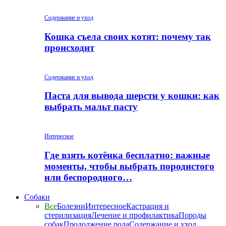
Содержание и уход
Кошка съела своих котят: почему так
происходит
Содержание и уход
Паста для вывода шерсти у кошки: как
выбрать мальт пасту
Интересное
Где взять котёнка бесплатно: важные
моменты, чтобы выбрать породистого
или беспородного…
Собаки
Все
Болезни
Интересное
Кастрация и
стерилизация
Лечение и профилактика
Породы
собак
Продолжение рода
Содержание и уход