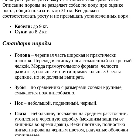
Описание породы не разделяет собак по полу, при оценке
роста, общий показатель до 31 см. Вес должен
соответствовать росту и не превышать установленных норм:
Кобели:
до 9 кг.
Суки:
до 8,2 кг.
Стандарт породы
Голова
– черепная часть широкая и практически
плоская. Переход в спинку носа сглаженный и скрытый
челкой. Морда прямоугольного формата, челюсти
развитые, сильные и почти прямоугольные. Скулы
крепкие, но не должны выпирать.
Зубы
– по сравнению с размерами собаки крупные,
смыкаются ножницеобразно.
Нос
– небольшой, подвижный, черный.
Глаза
– небольшие, посажены на среднем расстоянии,
утоплены в черепную коробку (механизм защиты от
хищника во время драки). Веки плотные, полностью
пигментированы черным цветом, радужные оболочки
коричневые.