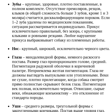
Зубы
– крупные, здоровые, плотно поставленные, в
полном комплекте. Отсутствие премоляров, резцов,
клыков (в общей сложность больше 3 зубов, кроме 1 и 3
моляра) считается дисквалифицирующим пороком. Если
1–2 зуба удалены по медицинским показаниям,
ситуация рассматривается индивидуально. Прикус
исключительно правильный, без зазора, с крупными
клыками и ровными резцами. Любое нарушение
прикуса выбраковывает собаку из племенных работы.
Нос
– крупный, широкий, исключительно черного цвета.
Глаза
– миндалевидной формы, немного раскосого
постава. Размер глаз пропорционален голове, средний.
Пигментация радужной оболочки в коричневой
палитре. Неприемлема желтая пигментация. Глаза не
должны выглядеть выпуклыми или утопленными. Веки
не сухие, плотно прилегающие, когда собака смотрит
прямо полностью скрывают белок глаза. Пигментация
век полная, исключительно черная. Отвисшие, сырые
веки, обнажающие конъюнктиву – это отклонение от
стандарта породы.
Уши
– среднего размера, треугольной формы с
закругленными кончиками. Постав выше уровня глаз.