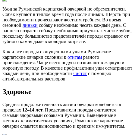
Уход за Румынской карпатской овчаркой не обременителен.
Собак купают в теплое время года после линьки. Шерсть при
необходимости прочесывают жестким гребнем. Во время
сезонной
линьки
собаку необходимо чесать каждый день. С
раннего возраста собаку необходимо приучить к чистке зубов,
поскольку большинство представителей породы страдают от
зубного камня даже в молодом возрасте.
Как и все породы с опущенными ушами Румынские
карпатские овчарки склонны к
отитам
разного
происхождения. Чаще всего недуги возникают в жаркую и
морозную погоду. В качестве профилактики уши осматривают
каждый день, при необходимости
чистят
с помощью
антибактериальных растворов.
Здоровье
Средняя продолжительность жизни овчарки колеблется в
пределах
12–14 лет.
Представители породы считаются
самыми здоровыми собаками Румынии. Выведенные в
жестких климатических условиях, Румынские карпатские
овчарки славятся выносливостью и крепким иммунитетом.