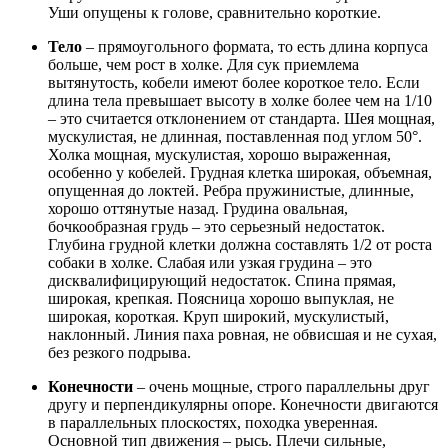
Уши опущены к голове, сравнительно короткие.
Тело
– прямоугольного формата, то есть длина корпуса
больше, чем рост в холке. Для сук приемлема
вытянутость, кобели имеют более короткое тело. Если
длина тела превышает высоту в холке более чем на 1/10
– это считается отклонением от стандарта. Шея мощная,
мускулистая, не длинная, поставленная под углом 50°.
Холка мощная, мускулистая, хорошо выраженная,
особенно у кобелей. Грудная клетка широкая, объемная,
опущенная до локтей. Ребра пружинистые, длинные,
хорошо оттянутые назад. Грудина овальная,
бочкообразная грудь – это серьезный недостаток.
Глубина грудной клетки должна составлять 1/2 от роста
собаки в холке. Слабая или узкая грудина – это
дисквалифицирующий недостаток. Спина прямая,
широкая, крепкая. Поясница хорошо выпуклая, не
широкая, короткая. Круп широкий, мускулистый,
наклонный. Линия паха ровная, не обвисшая и не сухая,
без резкого подрыва.
Конечности
– очень мощные, строго параллельны друг
другу и перпендикулярны опоре. Конечности двигаются
в параллельных плоскостях, походка уверенная.
Основной тип движения – рысь. Плечи сильные,