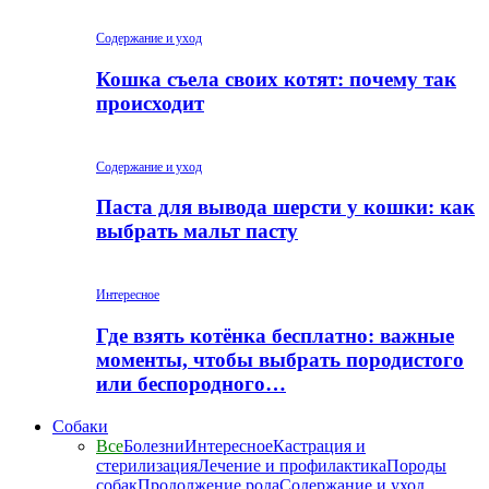
Содержание и уход
Кошка съела своих котят: почему так
происходит
Содержание и уход
Паста для вывода шерсти у кошки: как
выбрать мальт пасту
Интересное
Где взять котёнка бесплатно: важные
моменты, чтобы выбрать породистого
или беспородного…
Собаки
Все
Болезни
Интересное
Кастрация и
стерилизация
Лечение и профилактика
Породы
собак
Продолжение рода
Содержание и уход