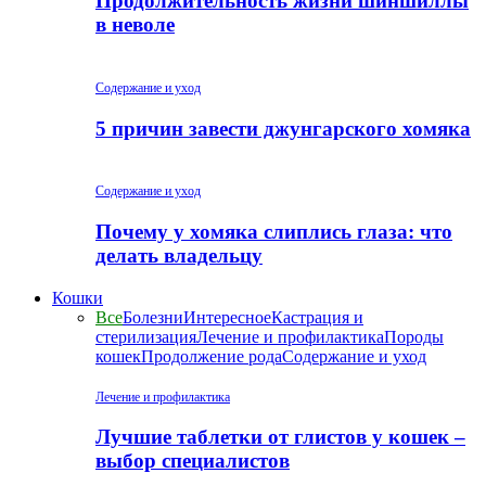
Продолжительность жизни шиншиллы
в неволе
Содержание и уход
5 причин завести джунгарского хомяка
Содержание и уход
Почему у хомяка слиплись глаза: что
делать владельцу
Кошки
Все
Болезни
Интересное
Кастрация и
стерилизация
Лечение и профилактика
Породы
кошек
Продолжение рода
Содержание и уход
Лечение и профилактика
Лучшие таблетки от глистов у кошек –
выбор специалистов