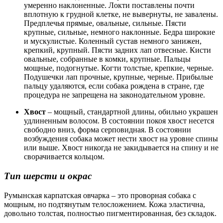
умеренно наклоненные. Локти поставлены почти
вплотную к грудной клетке, не вывернуты, не завалены.
Предплечья прямые, овальные, сильные. Пясти
крупные, сильные, немного наклонные. Бедра широкие
и мускулистые. Коленный сустав немного занижен,
крепкий, крупный. Пясти задних лап отвесные. Кисти
овальные, собранные в комки, крупные. Пальцы
мощные, подогнутые. Когти толстые, крепкие, черные.
Подушечки лап прочные, крупные, черные. Прибылые
пальцу удаляются, если собака рождена в стране, где
процедура не запрещена на законодательном уровне.
Хвост
– мощный, стандартной длины, обильно украшен
удлиненным волосом. В состоянии покоя хвост несется
свободно вниз, форма серповидная. В состоянии
возбуждения собака может нести хвост на уровне спины
или выше. Хвост никогда не закидывается на спину и не
сворачивается кольцом.
Тип шерсти и окрас
Румынская карпатская овчарка – это проворная собака с
мощным, но подтянутым телосложением. Кожа эластична,
довольно толстая, полностью пигментированная, без складок.