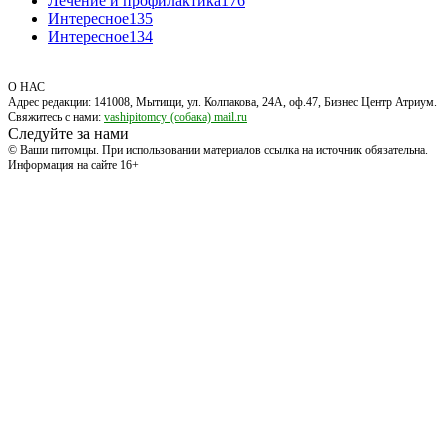
Лечение и профилактика
176
Интересное
135
Интересное
134
О НАС
Адрес редакции: 141008, Мытищи, ул. Колпакова, 24А, оф.47, Бизнес Центр Атриум.
Свяжитесь с нами:
vashipitomcy (собака) mail.ru
Следуйте за нами
© Ваши питомцы. При использовании материалов ссылка на источник обязательна.
Информация на сайте 16+