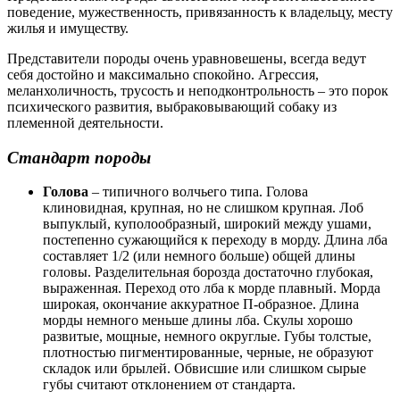
поведение, мужественность, привязанность к владельцу, месту
жилья и имуществу.
Представители породы очень уравновешены, всегда ведут
себя достойно и максимально спокойно. Агрессия,
меланхоличность, трусость и неподконтрольность – это порок
психического развития, выбраковывающий собаку из
племенной деятельности.
Стандарт породы
Голова
– типичного волчьего типа. Голова
клиновидная, крупная, но не слишком крупная. Лоб
выпуклый, куполообразный, широкий между ушами,
постепенно сужающийся к переходу в морду. Длина лба
составляет 1/2 (или немного больше) общей длины
головы. Разделительная борозда достаточно глубокая,
выраженная. Переход ото лба к морде плавный. Морда
широкая, окончание аккуратное П-образное. Длина
морды немного меньше длины лба. Скулы хорошо
развитые, мощные, немного округлые. Губы толстые,
плотностью пигментированные, черные, не образуют
складок или брылей. Обвисшие или слишком сырые
губы считают отклонением от стандарта.